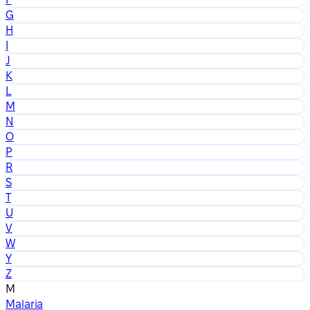
G
H
I
J
K
L
M
N
O
P
R
S
T
U
V
W
Y
Z
M
Malaria