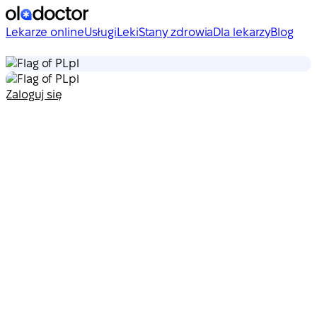
Lekarze online
Usługi
Leki
Stany zdrowia
Dla lekarzy
Blog
pl
pl
Zaloguj się