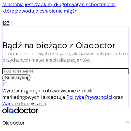
Miastenia jest rzadkim, długotrwałym schorzeniem,
które powoduje osłabienie mięśni.
1
2
3
Bądź na bieżąco z Oladoctor
Informacje o nowych usługach, aktualizacjach produktu i
przydatnych materiałach dla pacjentów.
Subskrybuj
Wyrażam zgodę na otrzymywanie e-maili
marketingowych i akceptuję
Politykę Prywatności
oraz
Warunki Korzystania
.
Oladoctor