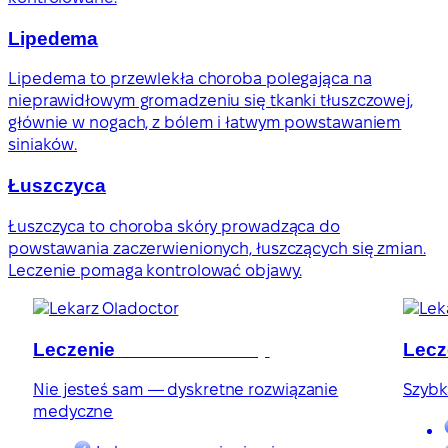
Lipedema
Lipedema to przewlekła choroba polegająca na
nieprawidłowym gromadzeniu się tkanki tłuszczowej,
głównie w nogach, z bólem i łatwym powstawaniem
siniaków.
Łuszczyca
Łuszczyca to choroba skóry prowadząca do
powstawania zaczerwienionych, łuszczących się zmian.
Leczenie pomaga kontrolować objawy.
Leczenie
zaburzeń erekcji
Lecz
Nie jesteś sam — dyskretne rozwiązanie
Szybk
medyczne