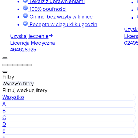
Lekarz z uprawnieniami
100% poufności
Online, bez wizyty w klinice
Recepta w ciągu kilku godzin
Uzysk
Uzyskaj leczenie
Licen
Licencja Medyczna
0249
464628925
Filtry
Wyczyść filtry
Filtruj według litery
Wszystko
A
B
C
D
E
F