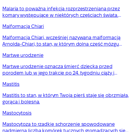
Malaria to poważna infekcja rozprzestrzeniana przez
komary występujące w niektórych częściach świata.
Możesz na nią umrzeć, jeśli nie zostanie zdiagnozowana i
Malformacja Chiari
szybko leczona.
Malformacja Chiari, wcześniej nazywana malformacją
Arnolda-Chiari, to stan, w którym dolna część mózgu
wciska się do kanału kręgowego.
Martwe urodzenie
Martwe urodzenie oznacza śmierć dziecka przed
porodem lub w jego trakcie po 24. tygodniu ciąży i
wymaga specjalistycznej opieki.
Mastitis
Mastitis to stan, w którym Twoja pierś staje się obrzmiała,
gorąca i bolesna.
Mastocytosis
Mastocytoza to rzadkie schorzenie spowodowane
nadmierną liczbą komórek tucznych gromadzących się