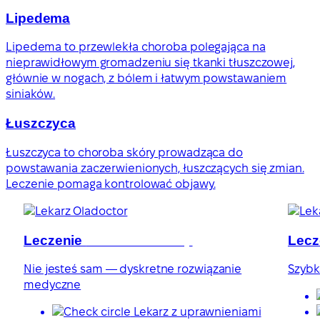
Lipedema
Lipedema to przewlekła choroba polegająca na
nieprawidłowym gromadzeniu się tkanki tłuszczowej,
głównie w nogach, z bólem i łatwym powstawaniem
siniaków.
Łuszczyca
Łuszczyca to choroba skóry prowadząca do
powstawania zaczerwienionych, łuszczących się zmian.
Leczenie pomaga kontrolować objawy.
Leczenie
zaburzeń erekcji
Lecz
Nie jesteś sam — dyskretne rozwiązanie
Szybk
medyczne
Lekarz z uprawnieniami