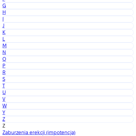
G
H
I
J
K
L
M
N
O
P
R
S
T
U
V
W
Y
Z
Z
Zaburzenia erekcji (impotencja)