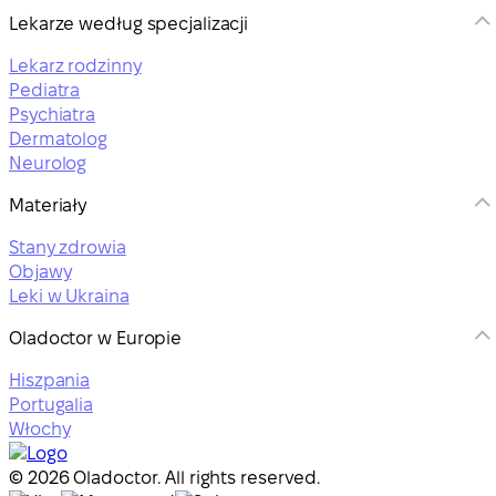
Lekarze według specjalizacji
Lekarz rodzinny
Pediatra
Psychiatra
Dermatolog
Neurolog
Materiały
Stany zdrowia
Objawy
Leki w Ukraina
Oladoctor w Europie
Hiszpania
Portugalia
Włochy
© 2026 Oladoctor. All rights reserved.