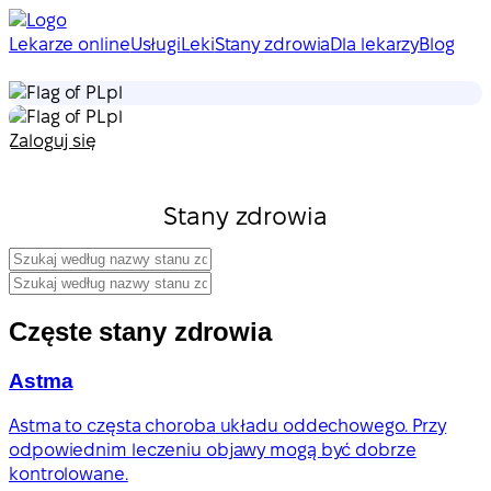
Lekarze online
Usługi
Leki
Stany zdrowia
Dla lekarzy
Blog
pl
pl
Zaloguj się
Stany zdrowia
Częste stany zdrowia
Astma
Astma to częsta choroba układu oddechowego. Przy
odpowiednim leczeniu objawy mogą być dobrze
kontrolowane.