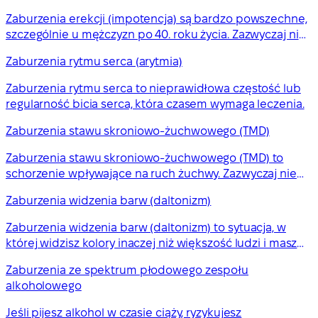
Zaburzenia erekcji (impotencja) są bardzo powszechne,
szczególnie u mężczyzn po 40. roku życia. Zazwyczaj nie
ma się czym martwić, ale skonsultuj się z lekarzem
Zaburzenia rytmu serca (arytmia)
rodzinnym, jeśli problem się powtarza.
Zaburzenia rytmu serca to nieprawidłowa częstość lub
regularność bicia serca, która czasem wymaga leczenia.
Zaburzenia stawu skroniowo-żuchwowego (TMD)
Zaburzenia stawu skroniowo-żuchwowego (TMD) to
schorzenie wpływające na ruch żuchwy. Zazwyczaj nie
jest poważne i zwykle ustępuje samoistnie.
Zaburzenia widzenia barw (daltonizm)
Zaburzenia widzenia barw (daltonizm) to sytuacja, w
której widzisz kolory inaczej niż większość ludzi i masz
trudności z rozróżnianiem barw. Nie ma leczenia
Zaburzenia ze spektrum płodowego zespołu
niedoboru widzenia barw, który jest dziedziczny, ale
alkoholowego
ludzie zazwyczaj adaptują się do życia z nim.
Jeśli pijesz alkohol w czasie ciąży, ryzykujesz