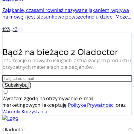
Zająkanie, czasami również nazywane jąkaniem, wpływa
na mowę i jest stosunkowo powszechne u dzieci. Może
również utrzymywać się u dorosłych.
1
2
3
…
13
Bądź na bieżąco z Oladoctor
Informacje o nowych usługach, aktualizacjach produktu i
przydatnych materiałach dla pacjentów.
Subskrybuj
Wyrażam zgodę na otrzymywanie e-maili
marketingowych i akceptuję
Politykę Prywatności
oraz
Warunki Korzystania
.
Oladoctor