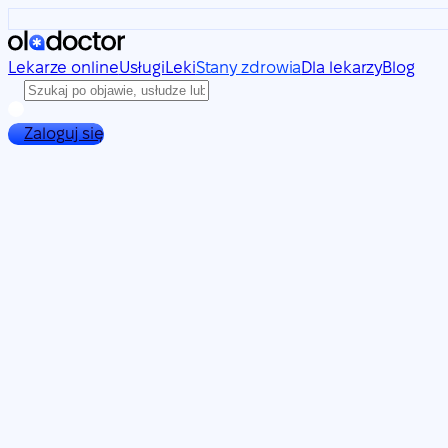
Lekarze online
Usługi
Leki
Stany zdrowia
Dla lekarzy
Blog
Zaloguj się