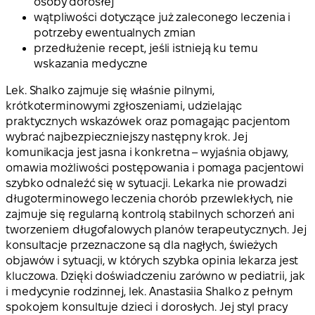
osoby dorosłej
wątpliwości dotyczące już zaleconego leczenia i
potrzeby ewentualnych zmian
przedłużenie recept, jeśli istnieją ku temu
wskazania medyczne
Lek. Shalko zajmuje się właśnie pilnymi,
krótkoterminowymi zgłoszeniami, udzielając
praktycznych wskazówek oraz pomagając pacjentom
wybrać najbezpieczniejszy następny krok. Jej
komunikacja jest jasna i konkretna – wyjaśnia objawy,
omawia możliwości postępowania i pomaga pacjentowi
szybko odnaleźć się w sytuacji. Lekarka nie prowadzi
długoterminowego leczenia chorób przewlekłych, nie
zajmuje się regularną kontrolą stabilnych schorzeń ani
tworzeniem długofalowych planów terapeutycznych. Jej
konsultacje przeznaczone są dla nagłych, świeżych
objawów i sytuacji, w których szybka opinia lekarza jest
kluczowa. Dzięki doświadczeniu zarówno w pediatrii, jak
i medycynie rodzinnej, lek. Anastasiia Shalko z pełnym
spokojem konsultuje dzieci i dorosłych. Jej styl pracy