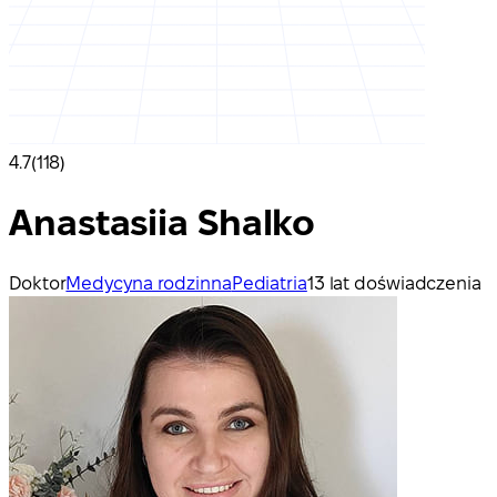
4.7
(118)
Anastasiia Shalko
Doktor
Medycyna rodzinna
Pediatria
13 lat doświadczenia