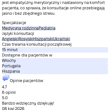
jest empatyczny, merytoryczny i nastawiony na komfort
pacjenta, co sprawia, że konsultacje online przebiegają
jasno i bez zbędnego stresu.
Specjalizacje
Medycyna rodzinna
Pediatria
Języki konsultacji
Angielski
Rosyjski
Hiszpański
Ukraiński
Czas trwania konsultacji początkowej
15 minut
Dostępne dla pacjentów w
Włochy
Portugalia
Hiszpania
Opinie pacjentów
4.7
6 opinii
5.0
Bardzo wdzięczny, dziękuję!
08 kwi 2026