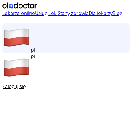
Lekarze online
Usługi
Leki
Stany zdrowia
Dla lekarzy
Blog
pl
pl
Zaloguj się