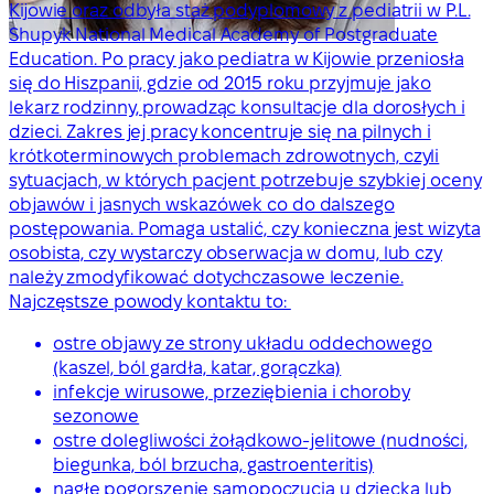
Kijowie oraz odbyła staż podyplomowy z pediatrii w P.L.
Shupyk National Medical Academy of Postgraduate
Education. Po pracy jako pediatra w Kijowie przeniosła
się do Hiszpanii, gdzie od 2015 roku przyjmuje jako
lekarz rodzinny, prowadząc konsultacje dla dorosłych i
dzieci. Zakres jej pracy koncentruje się na pilnych i
krótkoterminowych problemach zdrowotnych, czyli
sytuacjach, w których pacjent potrzebuje szybkiej oceny
objawów i jasnych wskazówek co do dalszego
postępowania. Pomaga ustalić, czy konieczna jest wizyta
osobista, czy wystarczy obserwacja w domu, lub czy
należy zmodyfikować dotychczasowe leczenie.
Najczęstsze powody kontaktu to:
ostre objawy ze strony układu oddechowego
(kaszel, ból gardła, katar, gorączka)
infekcje wirusowe, przeziębienia i choroby
sezonowe
ostre dolegliwości żołądkowo-jelitowe (nudności,
biegunka, ból brzucha, gastroenteritis)
nagłe pogorszenie samopoczucia u dziecka lub