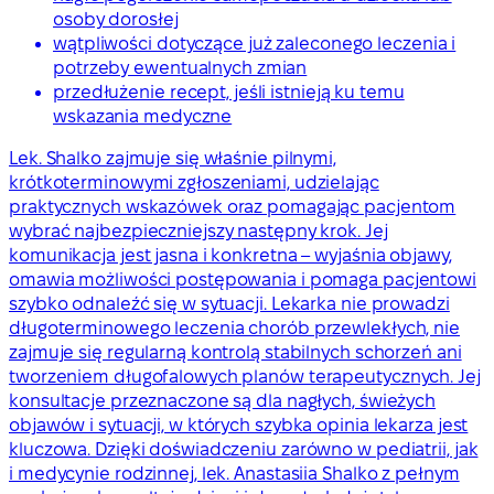
osoby dorosłej
wątpliwości dotyczące już zaleconego leczenia i
potrzeby ewentualnych zmian
przedłużenie recept, jeśli istnieją ku temu
wskazania medyczne
Lek. Shalko zajmuje się właśnie pilnymi,
krótkoterminowymi zgłoszeniami, udzielając
praktycznych wskazówek oraz pomagając pacjentom
wybrać najbezpieczniejszy następny krok. Jej
komunikacja jest jasna i konkretna – wyjaśnia objawy,
omawia możliwości postępowania i pomaga pacjentowi
szybko odnaleźć się w sytuacji. Lekarka nie prowadzi
długoterminowego leczenia chorób przewlekłych, nie
zajmuje się regularną kontrolą stabilnych schorzeń ani
tworzeniem długofalowych planów terapeutycznych. Jej
konsultacje przeznaczone są dla nagłych, świeżych
objawów i sytuacji, w których szybka opinia lekarza jest
kluczowa. Dzięki doświadczeniu zarówno w pediatrii, jak
i medycynie rodzinnej, lek. Anastasiia Shalko z pełnym