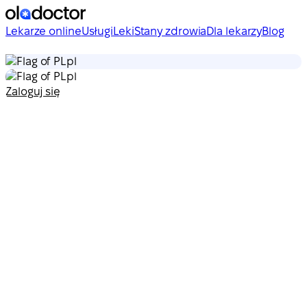
Lekarze online
Usługi
Leki
Stany zdrowia
Dla lekarzy
Blog
pl
pl
Zaloguj się