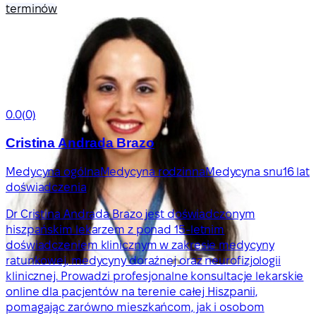
terminów
0.0
(0)
Cristina Andrada Brazo
Medycyna ogólna
Medycyna rodzinna
Medycyna snu
16 lat
doświadczenia
Dr Cristina Andrada Brazo jest doświadczonym
hiszpańskim lekarzem z ponad 15-letnim
doświadczeniem klinicznym w zakresie medycyny
ratunkowej, medycyny doraźnej oraz neurofizjologii
klinicznej. Prowadzi profesjonalne konsultacje lekarskie
online dla pacjentów na terenie całej Hiszpanii,
pomagając zarówno mieszkańcom, jak i osobom