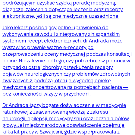
podróżującym uzyskać szybką poradę medyczną,
diagnozę, zalecenia dotyczące leczenia oraz recepty
elektroniczne, jeśli są one medycznie uzasadnione.
Jako lekarz posiadający pełne uprawnienia do
wykonywania zawodu i zintegrowany z hiszpańskim
systemem recept elektronicznych, dr Andrada może
wystawiać prawnie ważne e-recepty po
przeprowadzeniu oceny medycznej podczas konsultacji
online. Niezależnie od tego, czy potrzebujesz pomocy w
przypadku ostrej choroby, przedłużenia recepty,
objawów neurologicznych czy problemów zdrowotnych
związanych z podróżą, oferuje wygodną opiekę
medyczną skoncentrowaną na potrzebach pacjenta —
bez konieczności wizyty w przychodni.
Dr Andrada łączy bogate doświadczenie w medycynie
ratunkowej z zaawansowaną wiedzą z zakresu
neurologii, epilepsji, medycyny snu oraz leczenia bólów
głowy. Jej międzynarodowe doświadczenie obejmuje
kilka lat pracy w Szwajcarii, gdzie współpracowała z