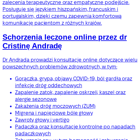
zalecenia terapeutyczne oraz empatyczne podejście.
Posługuje się językiem hiszpańskim, francuskim i
portugalskim, dzięki czemu zapewnia komfortową
komunikację pacjentom z różnych krajów.
Schorzenia leczone online przez dr
Cristinę Andradę
Dr Andrada prowadzi konsultacje online dotyczące wielu
powszechnych problemów zdrowotnych, w tym:
Gorączka, grypa, objawy COVID-19, ból gardła oraz
infekcje dróg oddechowych
Zapalenie zatok, zapalenie oskrzeli, kaszel oraz
alergie sezonowe
Zakażenia dróg moczowych (ZUM)
Migrena i napięciowe bóle głowy
Zawroty głowy i vertigo
Padaczka oraz konsultacje kontrolne po napadach
padaczkowych