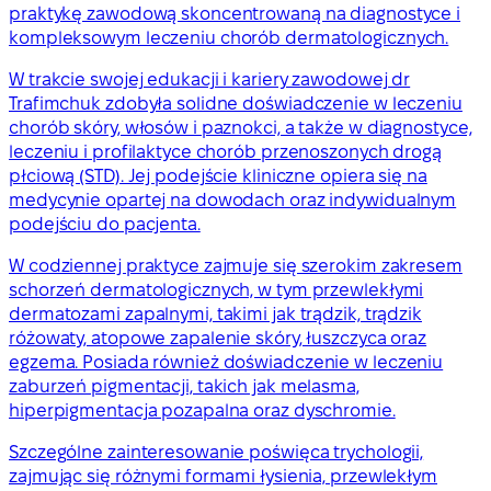
praktykę zawodową skoncentrowaną na diagnostyce i
kompleksowym leczeniu chorób dermatologicznych.
W trakcie swojej edukacji i kariery zawodowej dr
Trafimchuk zdobyła solidne doświadczenie w leczeniu
chorób skóry, włosów i paznokci, a także w diagnostyce,
leczeniu i profilaktyce chorób przenoszonych drogą
płciową (STD). Jej podejście kliniczne opiera się na
medycynie opartej na dowodach oraz indywidualnym
podejściu do pacjenta.
W codziennej praktyce zajmuje się szerokim zakresem
schorzeń dermatologicznych, w tym przewlekłymi
dermatozami zapalnymi, takimi jak trądzik, trądzik
różowaty, atopowe zapalenie skóry, łuszczyca oraz
egzema. Posiada również doświadczenie w leczeniu
zaburzeń pigmentacji, takich jak melasma,
hiperpigmentacja pozapalna oraz dyschromie.
Szczególne zainteresowanie poświęca trychologii,
zajmując się różnymi formami łysienia, przewlekłym