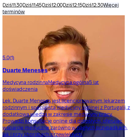
Dziś
11:30
Dziś
11:45
Dziś
12:00
Dziś
12:15
Dziś
12:30
Więcej
terminów
5.0
(1)
Duarte Meneses
Medycyna rodzinna
Medycyna ogólna
5 lat
doświadczenia
Lek. Duarte Meneses jest licencjonowanym lekarzem
rodzinnym i specjalistą medycyny ogólnej z Portugalii, z
dodatkową wiedzą w zakresie medycyny pracy.
Prowadzi konsultacje online dla dorosłych, oferując
wsparcie medyczne zarówno w nagłych przypadkach,
jak i przy chorobach przewlekłych.