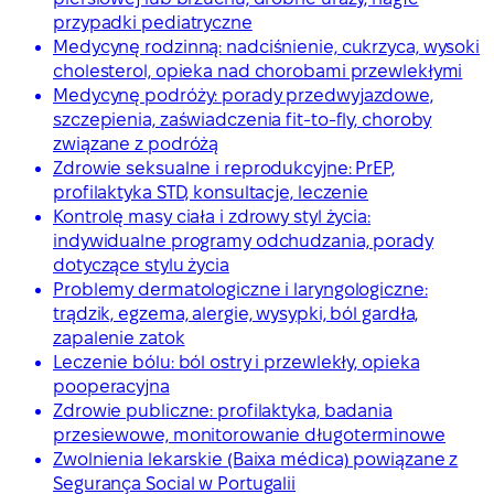
przypadki pediatryczne
Medycynę rodzinną: nadciśnienie, cukrzyca, wysoki
cholesterol, opieka nad chorobami przewlekłymi
Medycynę podróży: porady przedwyjazdowe,
szczepienia, zaświadczenia fit-to-fly, choroby
związane z podróżą
Zdrowie seksualne i reprodukcyjne: PrEP,
profilaktyka STD, konsultacje, leczenie
Kontrolę masy ciała i zdrowy styl życia:
indywidualne programy odchudzania, porady
dotyczące stylu życia
Problemy dermatologiczne i laryngologiczne:
trądzik, egzema, alergie, wysypki, ból gardła,
zapalenie zatok
Leczenie bólu: ból ostry i przewlekły, opieka
pooperacyjna
Zdrowie publiczne: profilaktyka, badania
przesiewowe, monitorowanie długoterminowe
Zwolnienia lekarskie (Baixa médica) powiązane z
Segurança Social w Portugalii