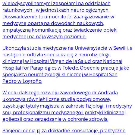
wielodyscyplinarnymi zespołami na oddziałach
ratunkowych i w jednostkach neurologicznych.
Doświadczenie to umocniło jej zaangażowanie w
medycynę opartą na dowodach naukowych,
empatyczną komunikację oraz świadczenie opieki
medycznej na najwyższym poziomie.
Ukończyła studia medyczne na Uniwersytecie w Sewilli, a
następnie odbyła specjalizację z neurofizjologii
klinicznej w Hospital Virgen de la Salud oraz National
Hospital for Paraplegics w Toledo. Obecnie pracuje jako
specjalista neurofizjologii klinicznej w Hospital San
Pedro w Logroño.
W celu dalszego rozwoju zawodowego dr Andrada
ukończyła również liczne studia podyplomowe,
uzyskując tytuły magistra w zakresie fizjologii i medycyny
snu, profesjonalizmu medycznego i praktyki klinicznej,
epilepsji oraz zarządzania w ochronie zdrowia.
Pacjenci cenią ją za dokładne konsultacje, praktyczne