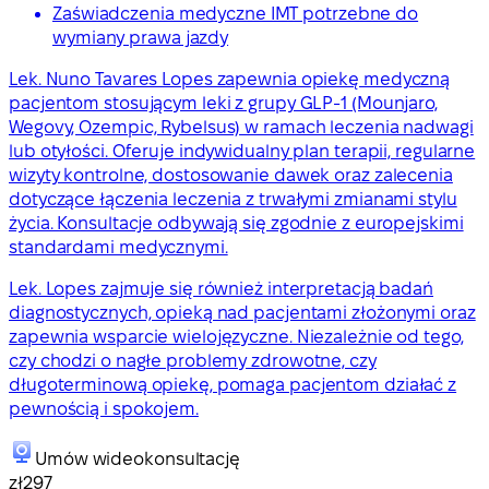
Zaświadczenia medyczne IMT potrzebne do
wymiany prawa jazdy
Lek. Nuno Tavares Lopes zapewnia opiekę medyczną
pacjentom stosującym leki z grupy GLP-1 (Mounjaro,
Wegovy, Ozempic, Rybelsus) w ramach leczenia nadwagi
lub otyłości. Oferuje indywidualny plan terapii, regularne
wizyty kontrolne, dostosowanie dawek oraz zalecenia
dotyczące łączenia leczenia z trwałymi zmianami stylu
życia. Konsultacje odbywają się zgodnie z europejskimi
standardami medycznymi.
Lek. Lopes zajmuje się również interpretacją badań
diagnostycznych, opieką nad pacjentami złożonymi oraz
zapewnia wsparcie wielojęzyczne. Niezależnie od tego,
czy chodzi o nagłe problemy zdrowotne, czy
długoterminową opiekę, pomaga pacjentom działać z
pewnością i spokojem.
Umów wideokonsultację
zł297