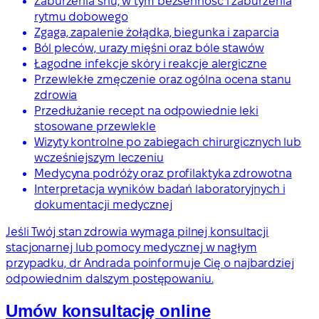
Zaburzenia snu, w tym bezsenność i zaburzenia
rytmu dobowego
Zgaga, zapalenie żołądka, biegunka i zaparcia
Ból pleców, urazy mięśni oraz bóle stawów
Łagodne infekcje skóry i reakcje alergiczne
Przewlekłe zmęczenie oraz ogólna ocena stanu
zdrowia
Przedłużanie recept na odpowiednie leki
stosowane przewlekle
Wizyty kontrolne po zabiegach chirurgicznych lub
wcześniejszym leczeniu
Medycyna podróży oraz profilaktyka zdrowotna
Interpretacja wyników badań laboratoryjnych i
dokumentacji medycznej
Jeśli Twój stan zdrowia wymaga pilnej konsultacji
stacjonarnej lub pomocy medycznej w nagłym
przypadku, dr Andrada poinformuje Cię o najbardziej
odpowiednim dalszym postępowaniu.
Umów konsultację online