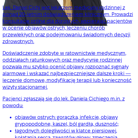
Lek. Daniel Cichi jest lekarzem medycyny rodzinnej z
ponad 20-letnim doświadczeniem klinicznym. Prowadzi
konsultacje online dla dorosłych, wspierając pacjentów
w ocenie objawów ostrych, leczeniu chorób
przewlekłych oraz podejmowaniu świadomych decyzji
zdrowotnych.
Doświadczenie zdobyte w ratownictwie medycznym,
oddziałach ratunkowych oraz medycynie rodzinnej
pozwala mu szybko ocenić objawy, rozpoznać sygnały
alarmowe i wskazać najbezpieczniejsze dalsze kroki —
leczenie domowe, modyfikację terapii lub konieczność
wizyty stacjonarnej.
Pacjenci zgłaszają się do lek. Daniela Cichiego m.in. z
powodu:
objawów ostrych: gorączka, infekcje, objawy
grypopodobne, kaszel, ból gardła, duszność;
łagodnych dolegliwości w klatce piersiowej,
kołatania serca, zawrotów głowy, zmęczenia,