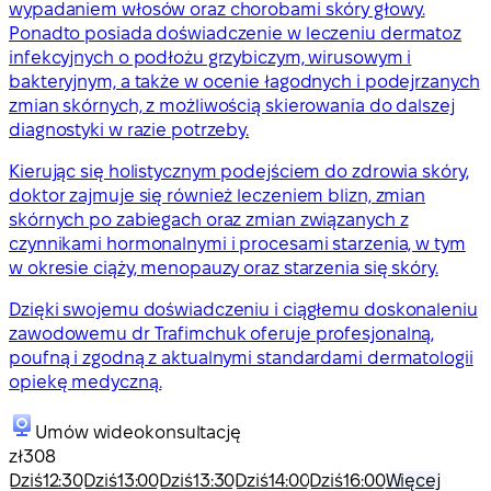
wypadaniem włosów oraz chorobami skóry głowy.
Ponadto posiada doświadczenie w leczeniu dermatoz
infekcyjnych o podłożu grzybiczym, wirusowym i
bakteryjnym, a także w ocenie łagodnych i podejrzanych
zmian skórnych, z możliwością skierowania do dalszej
diagnostyki w razie potrzeby.
Kierując się holistycznym podejściem do zdrowia skóry,
doktor zajmuje się również leczeniem blizn, zmian
skórnych po zabiegach oraz zmian związanych z
czynnikami hormonalnymi i procesami starzenia, w tym
w okresie ciąży, menopauzy oraz starzenia się skóry.
Dzięki swojemu doświadczeniu i ciągłemu doskonaleniu
zawodowemu dr Trafimchuk oferuje profesjonalną,
poufną i zgodną z aktualnymi standardami dermatologii
opiekę medyczną.
Umów wideokonsultację
zł308
Dziś
12:30
Dziś
13:00
Dziś
13:30
Dziś
14:00
Dziś
16:00
Więcej