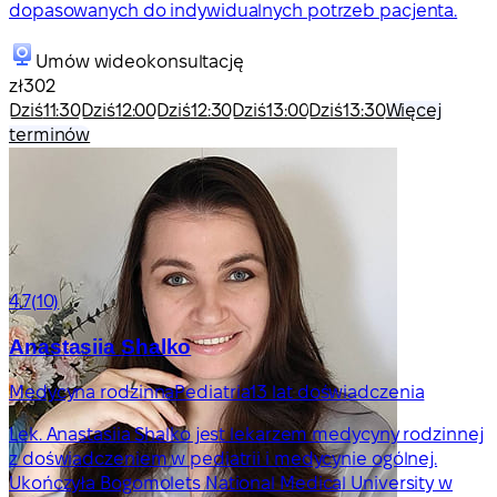
dopasowanych do indywidualnych potrzeb pacjenta.
Umów wideokonsultację
zł302
Dziś
11:30
Dziś
12:00
Dziś
12:30
Dziś
13:00
Dziś
13:30
Więcej
terminów
4.7
(10)
Anastasiia Shalko
Medycyna rodzinna
Pediatria
13 lat doświadczenia
Lek. Anastasiia Shalko jest lekarzem medycyny rodzinnej
z doświadczeniem w pediatrii i medycynie ogólnej.
Ukończyła Bogomolets National Medical University w