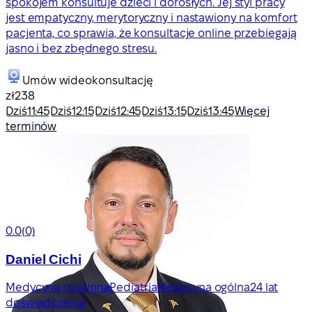
spokojem konsultuje dzieci i dorosłych. Jej styl pracy
jest empatyczny, merytoryczny i nastawiony na komfort
pacjenta, co sprawia, że konsultacje online przebiegają
jasno i bez zbędnego stresu.
Umów wideokonsultację
zł238
Dziś
11:45
Dziś
12:15
Dziś
12:45
Dziś
13:15
Dziś
13:45
Więcej
terminów
0.0
(0)
Daniel Cichi
Medycyna rodzinna
Pediatria
Medycyna ogólna
24 lat
doświadczenia