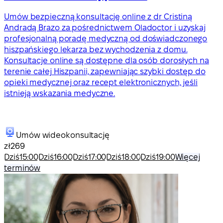
Umów bezpieczną konsultację online z dr Cristiną
Andradą Brazo za pośrednictwem Oladoctor i uzyskaj
profesjonalną poradę medyczną od doświadczonego
hiszpańskiego lekarza bez wychodzenia z domu.
Konsultacje online są dostępne dla osób dorosłych na
terenie całej Hiszpanii, zapewniając szybki dostęp do
opieki medycznej oraz recept elektronicznych, jeśli
istnieją wskazania medyczne.
Umów wideokonsultację
zł269
Dziś
15:00
Dziś
16:00
Dziś
17:00
Dziś
18:00
Dziś
19:00
Więcej
terminów