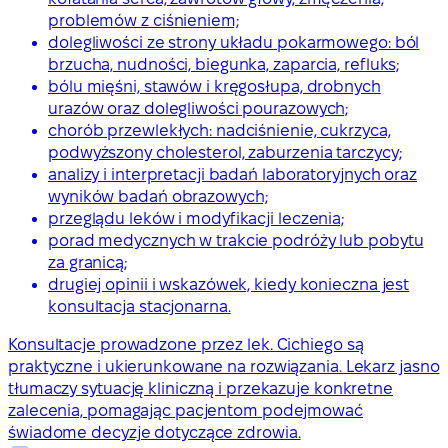
problemów z ciśnieniem;
dolegliwości ze strony układu pokarmowego: ból
brzucha, nudności, biegunka, zaparcia, refluks;
bólu mięśni, stawów i kręgosłupa, drobnych
urazów oraz dolegliwości pourazowych;
chorób przewlekłych: nadciśnienie, cukrzyca,
podwyższony cholesterol, zaburzenia tarczycy;
analizy i interpretacji badań laboratoryjnych oraz
wyników badań obrazowych;
przeglądu leków i modyfikacji leczenia;
porad medycznych w trakcie podróży lub pobytu
za granicą;
drugiej opinii i wskazówek, kiedy konieczna jest
konsultacja stacjonarna.
Konsultacje prowadzone przez lek. Cichiego są
praktyczne i ukierunkowane na rozwiązania. Lekarz jasno
tłumaczy sytuację kliniczną i przekazuje konkretne
zalecenia, pomagając pacjentom podejmować
świadome decyzje dotyczące zdrowia.