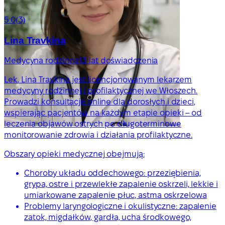
5.0
(3)
Lina Travkina
Medycyna rodzinna
13 lat doświadczenia
Lek. Lina Travkina jest licencjonowanym lekarzem
medycyny rodzinnej i profilaktycznej we Włoszech.
Prowadzi konsultacje online dla dorosłych i dzieci,
wspierając pacjentów na każdym etapie opieki – od
leczenia objawów ostrych po długoterminowe
monitorowanie zdrowia i działania profilaktyczne.
Obszary opieki medycznej obejmują:
Choroby układu oddechowego: przeziębienia,
grypa, ostre i przewlekłe zapalenie oskrzeli, lekkie i
umiarkowane zapalenie płuc, astma oskrzelowa
Problemy laryngologiczne i okulistyczne: zapalenie
zatok, migdałków, gardła, ucha środkowego,