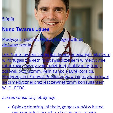
5.0
(19)
Nuno Tavares Lopes
Medycyna rodzinna
Medycyna ogólna
18 lat
doświadczenia
Lek. Nuno Tavares Lopes jest licencjonowanym lekarzem
w Portugalii z 17-letnim doświadczeniem w medycynie
ratunkowej, medycynie rodzinnej, praktyce ogólnej i
zdrowiu publicznym. Pełni funkcję Dyrektora ds.
Medycznych i Zdrowia Publicznego w międzynarodowej
sieci medycznej oraz jest zewnętrznym konsultantem
WHO i ECDC.
Zakres konsultacji obejmuje:
Opiekę doraźną: infekcje, gorączka, ból w klatce
piersiowej lub brzuchu, drobne urazy, nagłe