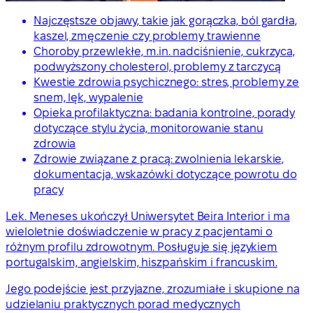
Najczęstsze objawy, takie jak gorączka, ból gardła,
kaszel, zmęczenie czy problemy trawienne
Choroby przewlekłe, m.in. nadciśnienie, cukrzyca,
podwyższony cholesterol, problemy z tarczycą
Kwestie zdrowia psychicznego: stres, problemy ze
snem, lęk, wypalenie
Opieka profilaktyczna: badania kontrolne, porady
dotyczące stylu życia, monitorowanie stanu
zdrowia
Zdrowie związane z pracą: zwolnienia lekarskie,
dokumentacja, wskazówki dotyczące powrotu do
pracy
Lek. Meneses ukończył Uniwersytet Beira Interior i ma
wieloletnie doświadczenie w pracy z pacjentami o
różnym profilu zdrowotnym. Posługuje się językiem
portugalskim, angielskim, hiszpańskim i francuskim.
Jego podejście jest przyjazne, zrozumiałe i skupione na
udzielaniu praktycznych porad medycznych