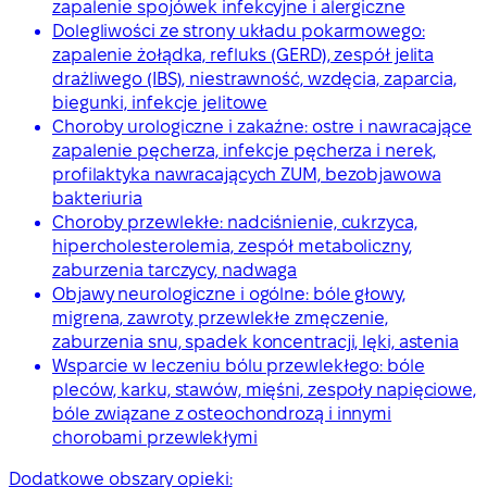
zapalenie spojówek infekcyjne i alergiczne
Dolegliwości ze strony układu pokarmowego:
zapalenie żołądka, refluks (GERD), zespół jelita
drażliwego (IBS), niestrawność, wzdęcia, zaparcia,
biegunki, infekcje jelitowe
Choroby urologiczne i zakaźne: ostre i nawracające
zapalenie pęcherza, infekcje pęcherza i nerek,
profilaktyka nawracających ZUM, bezobjawowa
bakteriuria
Choroby przewlekłe: nadciśnienie, cukrzyca,
hipercholesterolemia, zespół metaboliczny,
zaburzenia tarczycy, nadwaga
Objawy neurologiczne i ogólne: bóle głowy,
migrena, zawroty, przewlekłe zmęczenie,
zaburzenia snu, spadek koncentracji, lęki, astenia
Wsparcie w leczeniu bólu przewlekłego: bóle
pleców, karku, stawów, mięśni, zespoły napięciowe,
bóle związane z osteochondrozą i innymi
chorobami przewlekłymi
Dodatkowe obszary opieki: