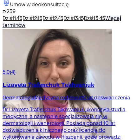
Umów wideokonsultację
zł259
Dziś
11:45
Dziś
12:15
Dziś
12:45
Dziś
13:15
Dziś
13:45
Więcej
terminów
5.0
(4)
Lizaveta Trafimchuk Takhvaniuk
Dermatologia
Medycyna rodzinna
10 lat doświadczenia
Dr Lizaveta Trafimchuk Takhvaniuk ukończyła studia
medyczne, a następnie specjalizowała się w
dermatologii i wenerologii. Posiada ponad 10 lat
doświadczenia klinicznego oraz licencję do
wykonywania zawodu w Hiszpanii, gdzie prowadzi