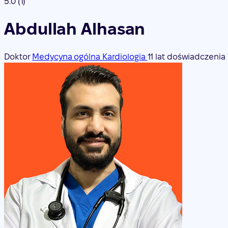
5.0
(1)
Abdullah Alhasan
Doktor
Medycyna ogólna
Kardiologia
11 lat doświadczenia