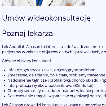
Umów wideokonsultację
Poznaj lekarza
Lek Abdullah Alhasan to internista z doświadczeniem klini
pacjentów w zakresie objawów ostrych i przewlekłych, z
Główne obszary konsultacji:
Infekcje, gorączka, kaszel, objawy grypopodobne
Zmęczenie, osłabienie, bóle ciała, problemy trawienne
Nadciśnienie tętnicze i profilaktyka chorób układu krą
Interpretacja wyników badań (krew, EKG, Holter)
Choroby serca: arytmie, duszność, ból w klatce piersio
Dostosowanie terapii i wsparcie w organizacji dalszej d
Lek Alhasan prowadzi konsultacje z uwagą na potrzeby pac