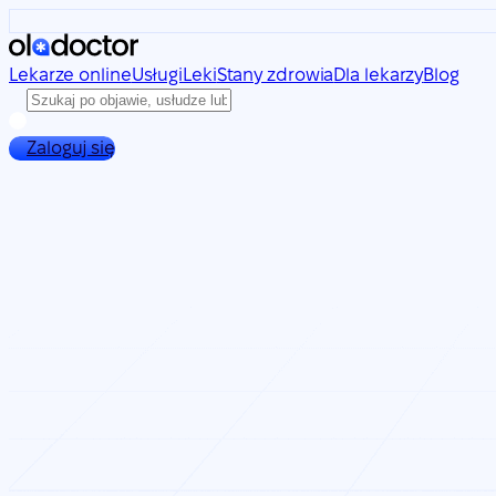
Lekarze online
Usługi
Leki
Stany zdrowia
Dla lekarzy
Blog
Zaloguj się