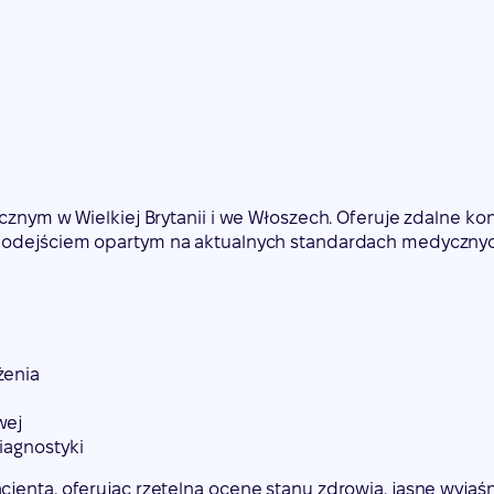
cznym w Wielkiej Brytanii i we Włoszech. Oferuje zdalne ko
 podejściem opartym na aktualnych standardach medycznyc
żenia
wej
iagnostyki
jenta, oferując rzetelną ocenę stanu zdrowia, jasne wyjaś