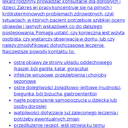
lekarz rodzinny, prowadząc konsultacje dla dorosłych i
dzieci. Zakres jej pracy koncentruje się na pilnych i
krótkoterminowych problemach zdrowotnych, czyli
sytuacjach, w których pacjent potrzebuje szybkiej oceny
objawów i jasnych wskazówek co do dalszego
postępowania. Pomaga ustalić, czy konieczna jest wizyta
osobista, czy wystarczy obserwacja w domu, lub czy
należy zmodyfikować dotychczasowe leczenie.
Najczęstsze powody kontaktu to:
ostre objawy ze strony układu oddechowego
(kaszel, ból gardła, katar, gorączka)
infekcje wirusowe, przeziębienia i choroby
sezonowe
ostre dolegliwości żołądkowo-jelitowe (nudności,
biegunka, ból brzucha, gastroenteritis)
nagłe pogorszenie samopoczucia u dziecka lub
osoby dorosłej
wątpliwości dotyczące już zaleconego leczenia i
potrzeby ewentualnych zmian
przedłużenie recept, jeśli istnieją ku temu