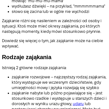
mówiąc "mu-mu-mu-mama"
wydłużasz dźwięki – na przykład, "mmmmmmama"
słowo się zacina lub w ogóle nie wychodzi
Zająkanie różni się nasileniem w zależności od osoby i
sytuacji. Ktoś może mieć okresy zająkania, po których
następują momenty, kiedy mówi stosunkowo płynnie.
Dowiedz się więcej o tym, jak zająkanie może na ciebie
wpływać.
Rodzaje zająkania
Istnieją 2 główne rodzaje zająkania:
zająkanie rozwojowe – najczęstszy rodzaj zająkania,
który występuje we wczesnym dzieciństwie, gdy
umiejętności mowy i języka rozwijają się szybko
zająkanie nabyte lub późno pojawiające się – jest
stosunkowo rzadkie i występuje u starszych dzieci i
dorosłych w wyniku urazu głowy,
udaru
lub