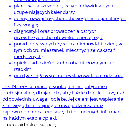
planowania szczepień, w tym indywidualnych i
uzupełniających kalendarzy;
oceny rozwoju psychoruchowego, emocjonalnego i
fizycznego;
diagnostyki oraz prowadzenia ostrych i
przewlekłych chorób wieku dziecięcego;
porad dotyczących żywienia niemowląt i dzieci, w
tym doboru mieszanek mlecznych ze wskazań
medycznych;
opieki nad dziećmi z chorobami złożonymi lub
rzadkimi;
praktycznego wsparcia i wskazówek dla rodziców.
Lek. Mateescu pracuje spokojnie, empatycznie i
profesjonalnie, dbając o to, aby każde dziecko otrzymało
odpowiednią uwagę i opiekę. Jej celem jest wspieranie
zdrowego, harmonijnego rozwoju dziecka oraz
zapewnienie rodzicom jasnych i pomocnych informacji
na każdym etapie opieki.
Umów wideokonsultację