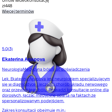
Umów wideokonsultację
zł448
Więcej terminów
5.0
(3)
Ekaterina Agapova
Neurologia
Medycyna bólu
9 lat doświadczenia
Lek. Ekaterina Agapova jest neurologiem specjalizującym
się w diagnostyce i leczeniu chorób układu nerwowego
oraz przewlekłego bólu. Prowadzi konsultacje online dla
dorosłych, łącząc medycynę opartą na faktach ze
spersonalizowanym podejściem.
Zakres konsultacji obejmuje m.in.: