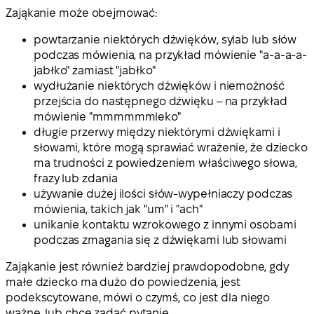
Zająkanie może obejmować:
powtarzanie niektórych dźwięków, sylab lub słów
podczas mówienia, na przykład mówienie "a-a-a-a-
jabłko" zamiast "jabłko"
wydłużanie niektórych dźwięków i niemożność
przejścia do następnego dźwięku – na przykład
mówienie "mmmmmmleko"
długie przerwy między niektórymi dźwiękami i
słowami, które mogą sprawiać wrażenie, że dziecko
ma trudności z powiedzeniem właściwego słowa,
frazy lub zdania
używanie dużej ilości słów-wypełniaczy podczas
mówienia, takich jak "um" i "ach"
unikanie kontaktu wzrokowego z innymi osobami
podczas zmagania się z dźwiękami lub słowami
Zająkanie jest również bardziej prawdopodobne, gdy
małe dziecko ma dużo do powiedzenia, jest
podekscytowane, mówi o czymś, co jest dla niego
ważne, lub chce zadać pytanie.