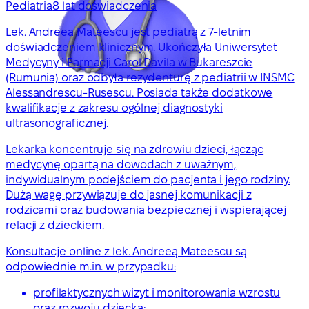
Pediatria
8 lat doświadczenia
Lek. Andreea Mateescu jest pediatrą z 7-letnim
doświadczeniem klinicznym. Ukończyła Uniwersytet
Medycyny i Farmacji Carol Davila w Bukareszcie
(Rumunia) oraz odbyła rezydenturę z pediatrii w INSMC
Alessandrescu-Rusescu. Posiada także dodatkowe
kwalifikacje z zakresu ogólnej diagnostyki
ultrasonograficznej.
Lekarka koncentruje się na zdrowiu dzieci, łącząc
medycynę opartą na dowodach z uważnym,
indywidualnym podejściem do pacjenta i jego rodziny.
Dużą wagę przywiązuje do jasnej komunikacji z
rodzicami oraz budowania bezpiecznej i wspierającej
relacji z dzieckiem.
Konsultacje online z lek. Andreeą Mateescu są
odpowiednie m.in. w przypadku:
profilaktycznych wizyt i monitorowania wzrostu
oraz rozwoju dziecka;