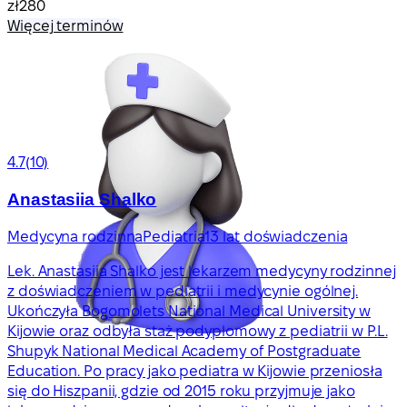
zł280
Więcej terminów
4.7
(10)
Anastasiia Shalko
Medycyna rodzinna
Pediatria
13 lat doświadczenia
Lek. Anastasiia Shalko jest lekarzem medycyny rodzinnej
z doświadczeniem w pediatrii i medycynie ogólnej.
Ukończyła Bogomolets National Medical University w
Kijowie oraz odbyła staż podyplomowy z pediatrii w P.L.
Shupyk National Medical Academy of Postgraduate
Education. Po pracy jako pediatra w Kijowie przeniosła
się do Hiszpanii, gdzie od 2015 roku przyjmuje jako