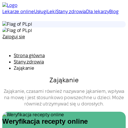
Lekarze online
Usługi
Leki
Stany zdrowia
Dla lekarzy
Blog
pl
pl
Zaloguj się
Strona główna
Stany zdrowia
Zająkanie
Zająkanie
Zająkanie, czasami również nazywane jąkaniem, wpływa
na mowę i jest stosunkowo powszechne u dzieci. Może
również utrzymywać się u dorosłych.
Weryfikacja recepty online