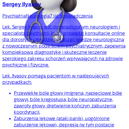
Sergey Ilyasov
Psychiatria
Neurologia
7 lat doświadczenia
Lek. Sergey Ilyasov jest doświadczonym neurologiem i
specjalistą psychiatrii, który prowadzi konsultacje online
dla dorosłych i młodzieży. Łącząc wiedzę neurologiczną
z nowoczesnym podejściem psychiatrycznym, zapewnia
kompleksową diagnostykę i skuteczne leczenie
szerokiego zakresu schorzeń wpływających na zdrowie
psychiczne i fizyczne.
Lek. Ilyasov pomaga pacjentom w następujących
przypadkach:
Przewlekłe bóle głowy (migrena, napięciowe bóle
głowy), bóle kręgosłupa, bóle neuropatyczne,
zawroty głowy, drętwienie kończyn, zaburzenia
koordynacji.
Zaburzenia lękowe (ataki paniki, uogólnione
zaburzenie lękowe), depresja (w tym postacie