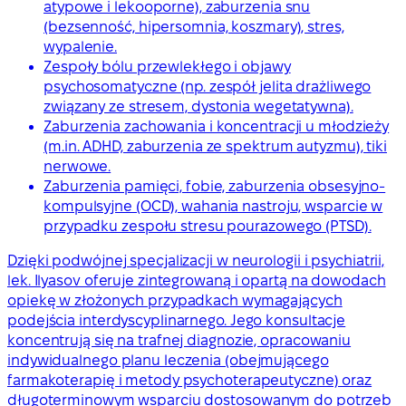
atypowe i lekooporne), zaburzenia snu
(bezsenność, hipersomnia, koszmary), stres,
wypalenie.
Zespoły bólu przewlekłego i objawy
psychosomatyczne (np. zespół jelita drażliwego
związany ze stresem, dystonia wegetatywna).
Zaburzenia zachowania i koncentracji u młodzieży
(m.in. ADHD, zaburzenia ze spektrum autyzmu), tiki
nerwowe.
Zaburzenia pamięci, fobie, zaburzenia obsesyjno-
kompulsyjne (OCD), wahania nastroju, wsparcie w
przypadku zespołu stresu pourazowego (PTSD).
Dzięki podwójnej specjalizacji w neurologii i psychiatrii,
lek. Ilyasov oferuje zintegrowaną i opartą na dowodach
opiekę w złożonych przypadkach wymagających
podejścia interdyscyplinarnego. Jego konsultacje
koncentrują się na trafnej diagnozie, opracowaniu
indywidualnego planu leczenia (obejmującego
farmakoterapię i metody psychoterapeutyczne) oraz
długoterminowym wsparciu dostosowanym do potrzeb