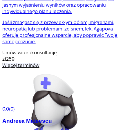
jasnym wyjaśnieniu wyników oraz opracowaniu
indywidualnego planu leczenia.
Jeśli zmagasz się z przewlekłym bólem, migrenami,
neuropatią lub problemami ze snem, lek. Agapova
oferuje profesjonalne wsparcie, aby poprawić Twoje
samopoczucie.
Umów wideokonsultację
zł259
Więcej terminów
0.0
(0)
Andreea Mateescu