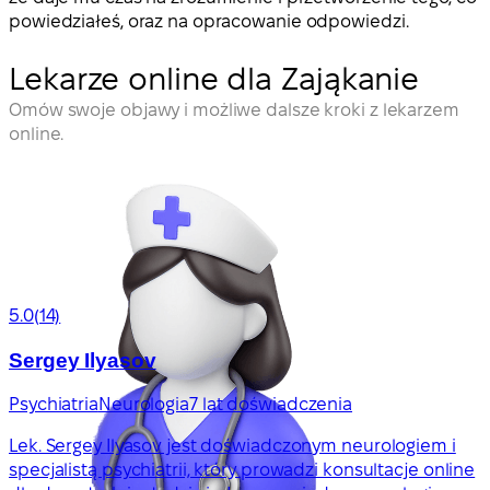
powiedziałeś, oraz na opracowanie odpowiedzi.
Lekarze online dla Zająkanie
Omów swoje objawy i możliwe dalsze kroki z lekarzem
online.
5.0
(14)
Sergey Ilyasov
Psychiatria
Neurologia
7 lat doświadczenia
Lek. Sergey Ilyasov jest doświadczonym neurologiem i
specjalistą psychiatrii, który prowadzi konsultacje online