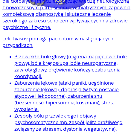
dla dorosłych i młodzieży. Łącząc wiedzę neurologiczną
z nowoczesnym podejściem psychiatrycznym, zapewnia
kompleksową diagnostykę i skuteczne leczenie
szerokiego zakresu schorzeń wpływających na zdrowie
psychiczne i fizyczne.
Lek. Ilyasov pomaga pacjentom w następujących
przypadkach:
Przewlekłe bóle głowy (migrena, napięciowe bóle
głowy), bóle kręgosłupa, bóle neuropatyczne,
zawroty głowy, drętwienie kończyn, zaburzenia
koordynacji.
Zaburzenia lękowe (ataki paniki, uogólnione
zaburzenie lękowe), depresja (w tym postacie
atypowe i lekooporne), zaburzenia snu
(bezsenność, hipersomnia, koszmary), stres,
wypalenie.
Zespoły bólu przewlekłego i objawy
psychosomatyczne (np. zespół jelita drażliwego
związany ze stresem, dystonia wegetatywna).