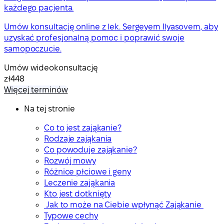
każdego pacjenta.
Umów konsultację online z lek. Sergeyem Ilyasovem, aby
uzyskać profesjonalną pomoc i poprawić swoje
samopoczucie.
Umów wideokonsultację
zł448
Więcej terminów
Na tej stronie
Co to jest zająkanie?
Rodzaje zająkania
Co powoduje zająkanie?
Rozwój mowy
Różnice płciowe i geny
Leczenie zająkania
Kto jest dotknięty
Jak to może na Ciebie wpłynąć Zająkanie
Typowe cechy