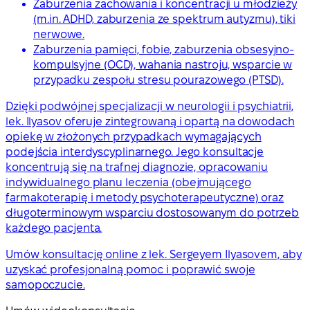
Zaburzenia zachowania i koncentracji u młodzieży
(m.in. ADHD, zaburzenia ze spektrum autyzmu), tiki
nerwowe.
Zaburzenia pamięci, fobie, zaburzenia obsesyjno-
kompulsyjne (OCD), wahania nastroju, wsparcie w
przypadku zespołu stresu pourazowego (PTSD).
Dzięki podwójnej specjalizacji w neurologii i psychiatrii,
lek. Ilyasov oferuje zintegrowaną i opartą na dowodach
opiekę w złożonych przypadkach wymagających
podejścia interdyscyplinarnego. Jego konsultacje
koncentrują się na trafnej diagnozie, opracowaniu
indywidualnego planu leczenia (obejmującego
farmakoterapię i metody psychoterapeutyczne) oraz
długoterminowym wsparciu dostosowanym do potrzeb
każdego pacjenta.
Umów konsultację online z lek. Sergeyem Ilyasovem, aby
uzyskać profesjonalną pomoc i poprawić swoje
samopoczucie.