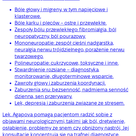
Bóle głowy i migreny, w tym napięciowe i
klasterowe.
Bóle karku i pleców – ostre i przewlekłe.
Zespoły bólu przewlekłego: fibromialgia, ból
neuropatyczny, ból pourazowy.
Mononeuropatie: zespół cieśni nadgarstka,
neuralgia nerwu trójdzielnego, porażenie nerwu
twarzowego.
Polineuropatie: cukrzycowe, toksyczne i inne.
Stwardnienie rozsiane – diagnostyka,
monitorowanie, długoterminowe wsparcie.
Zawroty głowy i zaburzenia koordynacji.
Zaburzenia snu: bezsenność, nadmierna senność
dzienna, sen przerywany.
Lęk, depresja i zaburzenia związane ze stresem.
Lek. Agapova pomaga pacjentom radzić sobie z
objawami neurologicznymi, takimi jak ból, drętwienie,
osłabienie, problemy ze snem czy obniżony nastrój. Jej
konsultacje koncentrują się na trafnej diagnostyce,