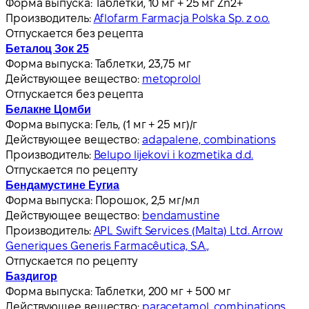
Форма выпуска:
Таблетки, 10 мг + 25 мг Zn2+
Производитель:
Aflofarm Farmacja Polska Sp. z o.o.
Отпускается без рецепта
Беталоц Зок 25
Форма выпуска:
Таблетки, 23,75 мг
Действующее вещество:
metoprolol
Отпускается без рецепта
Белакне Цомби
Форма выпуска:
Гель, (1 мг + 25 мг)/г
Действующее вещество:
adapalene, combinations
Производитель:
Belupo lijekovi i kozmetika d.d.
Отпускается по рецепту
Бендамустине Еугиа
Форма выпуска:
Порошок, 2,5 мг/мл
Действующее вещество:
bendamustine
Производитель:
APL Swift Services (Malta) Ltd. Arrow
Generiques Generis Farmacêutica, S.A.,
Отпускается по рецепту
Баздигор
Форма выпуска:
Таблетки, 200 мг + 500 мг
Действующее вещество:
paracetamol, combinations