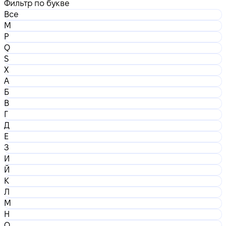
Фильтр по букве
Все
M
P
Q
S
X
А
Б
В
Г
Д
Е
З
И
Й
К
Л
М
Н
О