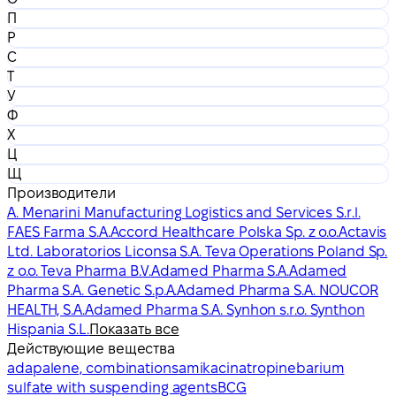
П
Р
С
Т
У
Ф
Х
Ц
Щ
Производители
A. Menarini Manufacturing Logistics and Services S.r.l.
FAES Farma S.A.
Accord Healthcare Polska Sp. z o.o.
Actavis
Ltd. Laboratorios Liconsa S.A. Teva Operations Poland Sp.
z o.o. Teva Pharma B.V.
Adamed Pharma S.A.
Adamed
Pharma S.A. Genetic S.p.A.
Adamed Pharma S.A. NOUCOR
HEALTH, S.A.
Adamed Pharma S.A. Synhon s.r.o. Synthon
Hispania S.L.
Показать все
Действующие вещества
adapalene, combinations
amikacin
atropine
barium
sulfate with suspending agents
BCG