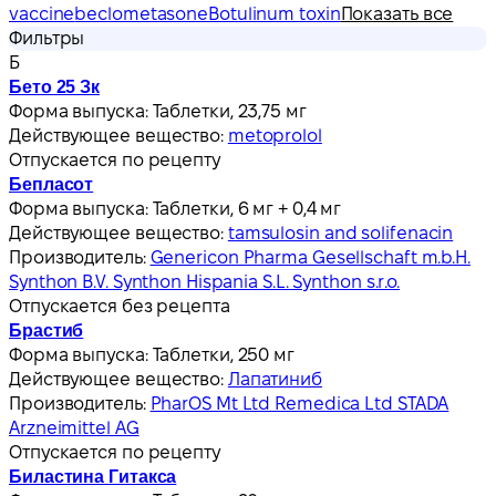
vaccine
beclometasone
Botulinum toxin
Показать все
Фильтры
Б
Бето 25 Зк
Форма выпуска:
Таблетки, 23,75 мг
Действующее вещество:
metoprolol
Отпускается по рецепту
Бепласот
Форма выпуска:
Таблетки, 6 мг + 0,4 мг
Действующее вещество:
tamsulosin and solifenacin
Производитель:
Genericon Pharma Gesellschaft m.b.H.
Synthon B.V. Synthon Hispania S.L. Synthon s.r.o.
Отпускается без рецепта
Брастиб
Форма выпуска:
Таблетки, 250 мг
Действующее вещество:
Лапатиниб
Производитель:
PharOS Mt Ltd Remedica Ltd STADA
Arzneimittel AG
Отпускается по рецепту
Биластина Гитакса