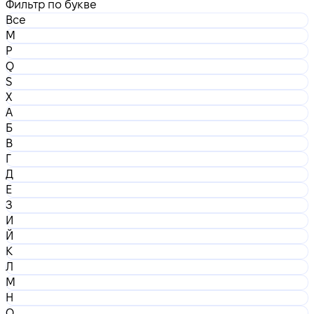
Фильтр по букве
Все
M
P
Q
S
X
А
Б
В
Г
Д
Е
З
И
Й
К
Л
М
Н
О