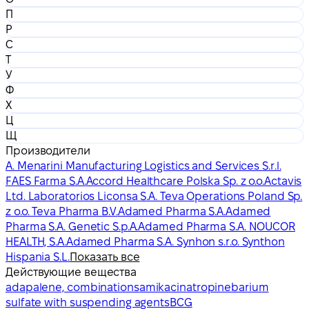
П
Р
С
Т
У
Ф
Х
Ц
Щ
Производители
A. Menarini Manufacturing Logistics and Services S.r.l.
FAES Farma S.A.
Accord Healthcare Polska Sp. z o.o.
Actavis
Ltd. Laboratorios Liconsa S.A. Teva Operations Poland Sp.
z o.o. Teva Pharma B.V.
Adamed Pharma S.A.
Adamed
Pharma S.A. Genetic S.p.A.
Adamed Pharma S.A. NOUCOR
HEALTH, S.A.
Adamed Pharma S.A. Synhon s.r.o. Synthon
Hispania S.L.
Показать все
Действующие вещества
adapalene, combinations
amikacin
atropine
barium
sulfate with suspending agents
BCG