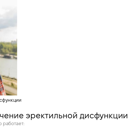
ечение эректильной дисфункци
о работает: