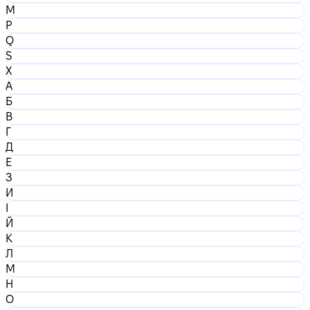
M
P
Q
S
X
А
Б
В
Г
Д
Е
З
И
І
Й
К
Л
М
Н
О