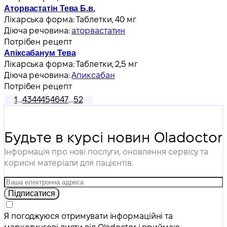
Аторвастатін Тева Б.в.
Лікарська форма:
Таблетки, 40 мг
Діюча речовина:
аторвастатин
Потрібен рецепт
Апіксабанум Тева
Лікарська форма:
Таблетки, 2,5 мг
Діюча речовина:
Апиксабан
Потрібен рецепт
1
…
43
44
45
46
47
…
52
Будьте в курсі новин Oladoctor
Інформація про нові послуги, оновлення сервісу та
корисні матеріали для пацієнтів.
Підписатися
Я погоджуюся отримувати інформаційні та