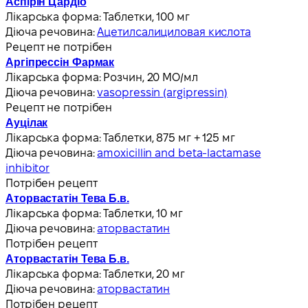
Аспірін Цардіо
Лікарська форма:
Таблетки, 100 мг
Діюча речовина:
Ацетилсалициловая кислота
Рецепт не потрібен
Аргіпрессін Фармак
Лікарська форма:
Розчин, 20 МО/мл
Діюча речовина:
vasopressin (argipressin)
Рецепт не потрібен
Ауцілак
Лікарська форма:
Таблетки, 875 мг + 125 мг
Діюча речовина:
amoxicillin and beta-lactamase
inhibitor
Потрібен рецепт
Аторвастатін Тева Б.в.
Лікарська форма:
Таблетки, 10 мг
Діюча речовина:
аторвастатин
Потрібен рецепт
Аторвастатін Тева Б.в.
Лікарська форма:
Таблетки, 20 мг
Діюча речовина:
аторвастатин
Потрібен рецепт