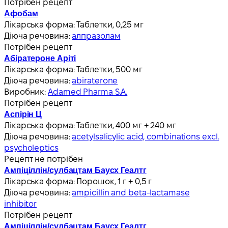
Потрібен рецепт
Афобам
Лікарська форма:
Таблетки, 0,25 мг
Діюча речовина:
алпразолам
Потрібен рецепт
Абіратероне Аріті
Лікарська форма:
Таблетки, 500 мг
Діюча речовина:
abiraterone
Виробник:
Adamed Pharma S.A.
Потрібен рецепт
Аспірін Ц
Лікарська форма:
Таблетки, 400 мг + 240 мг
Діюча речовина:
acetylsalicylic acid, combinations excl.
psycholeptics
Рецепт не потрібен
Ампіціллін/сулбацтам Баусх Геалтг
Лікарська форма:
Порошок, 1 г + 0,5 г
Діюча речовина:
ampicillin and beta-lactamase
inhibitor
Потрібен рецепт
Ампіціллін/сулбацтам Баусх Геалтг