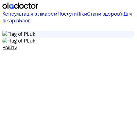
Консультація з лікарем
Послуги
Ліки
Стани здоровʼя
Для
лікарів
Блог
uk
uk
Увійти