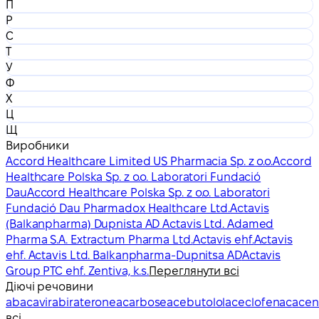
П
Р
С
Т
У
Ф
Х
Ц
Щ
Виробники
Accord Healthcare Limited US Pharmacia Sp. z o.o.
Accord
Healthcare Polska Sp. z o.o. Laboratori Fundació
Dau
Accord Healthcare Polska Sp. z o.o. Laboratori
Fundació Dau Pharmadox Healthcare Ltd.
Actavis
(Balkanpharma) Dupnista AD Actavis Ltd. Adamed
Pharma S.A. Extractum Pharma Ltd.
Actavis ehf.
Actavis
ehf. Actavis Ltd. Balkanpharma-Dupnitsa AD
Actavis
Group PTC ehf. Zentiva, k.s.
Переглянути всі
Діючі речовини
abacavir
abiraterone
acarbose
acebutolol
aceclofenac
acen
всі