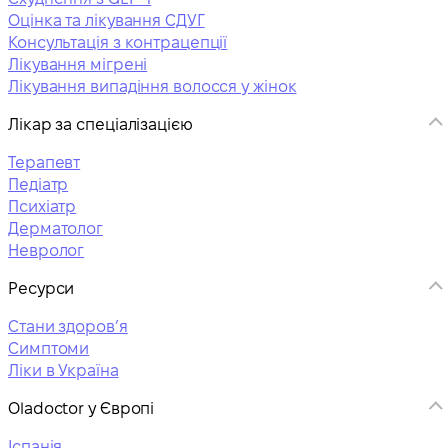
Оцінка та лікування СДУГ
Консультація з контрацепції
Лікування мігрені
Лікування випадіння волосся у жінок
Лікар за спеціалізацією
Терапевт
Педіатр
Психіатр
Дерматолог
Невролог
Ресурси
Стани здоровʼя
Симптоми
Ліки в Україна
Oladoctor у Європі
Іспанія