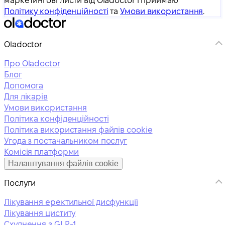
маркетингові листи від Oladoctor і приймаю
Політику конфіденційності
та
Умови використання
.
Oladoctor
Про Oladoctor
Блог
Допомога
Для лікарів
Умови використання
Політика конфіденційності
Політика використання файлів cookie
Угода з постачальником послуг
Комісія платформи
Налаштування файлів cookie
Послуги
Лікування еректильної дисфункції
Лікування циститу
Схуднення з GLP-1