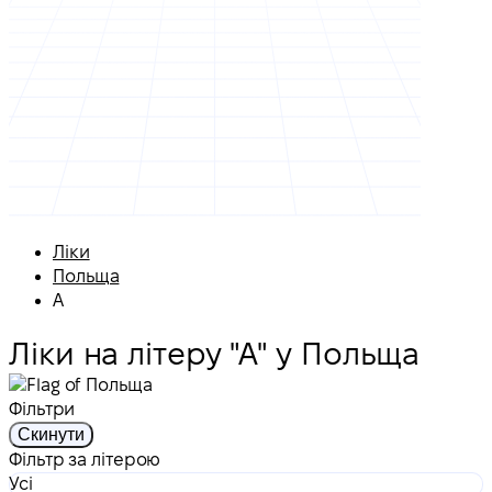
Ліки
Польща
А
Ліки на літеру "А" у Польща
Фільтри
Скинути
Фільтр за літерою
Усі