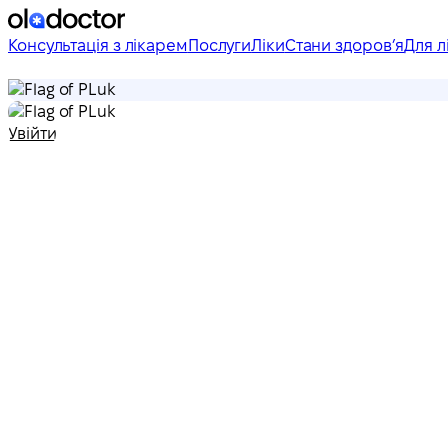
Консультація з лікарем
Послуги
Ліки
Стани здоровʼя
Для л
uk
uk
Увійти