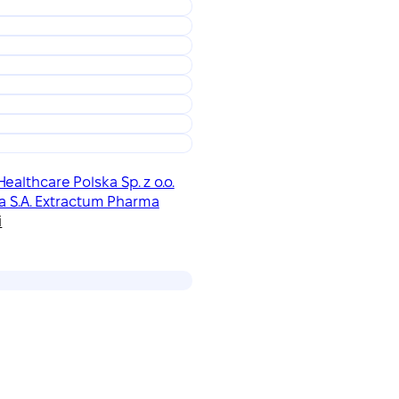
ealthcare Polska Sp. z o.o.
a S.A. Extractum Pharma
і