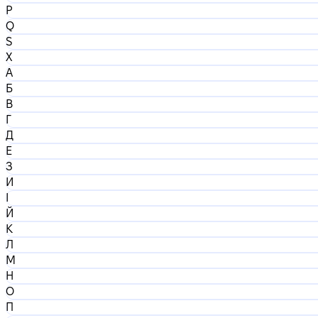
P
Q
S
X
А
Б
В
Г
Д
Е
З
И
І
Й
К
Л
М
Н
О
П