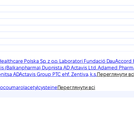
ealthcare Polska Sp. z o.o. Laboratori Fundació Dau
Accord H
is (Balkanpharma) Dupnista AD Actavis Ltd. Adamed Pharm
pnitsa AD
Actavis Group PTC ehf. Zentiva, k.s.
Переглянути вс
ocoumarol
acetylcysteine
Переглянути всі