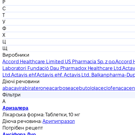
Р
С
Т
У
Ф
Х
Ц
Щ
Виробники
Accord Healthcare Limited US Pharmacia Sp. z o.o.
Accord H
Laboratori Fundació Dau Pharmadox Healthcare Ltd.
Actav
Ltd.
Actavis ehf.
Actavis ehf. Actavis Ltd. Balkanpharma-Du
Діючі речовини
abacavir
abiraterone
acarbose
acebutolol
aceclofenac
acen
Фільтри
А
Аризалера
Лікарська форма:
Таблетки, 10 мг
Діюча речовина:
Арипипразол
Потрібен рецепт
Ансіфора Дуо