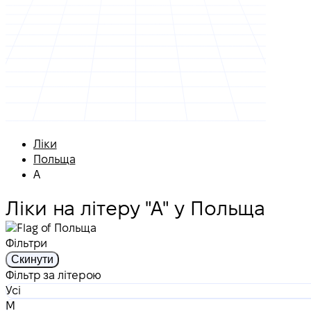
Ліки
Польща
А
Ліки на літеру "А" у Польща
Фільтри
Скинути
Фільтр за літерою
Усі
M