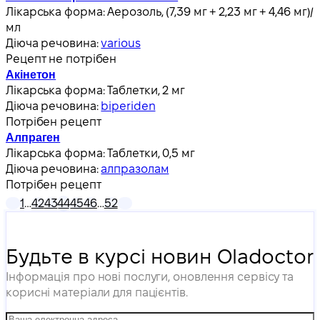
Лікарська форма:
Аерозоль, (7,39 мг + 2,23 мг + 4,46 мг)/
мл
Діюча речовина:
various
Рецепт не потрібен
Акінетон
Лікарська форма:
Таблетки, 2 мг
Діюча речовина:
biperiden
Потрібен рецепт
Алпраген
Лікарська форма:
Таблетки, 0,5 мг
Діюча речовина:
алпразолам
Потрібен рецепт
1
…
42
43
44
45
46
…
52
Будьте в курсі новин Oladoctor
Інформація про нові послуги, оновлення сервісу та
корисні матеріали для пацієнтів.