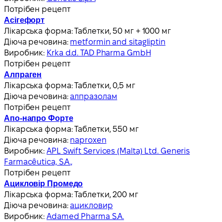
Потрібен рецепт
Асігефорт
Лікарська форма:
Таблетки, 50 мг + 1000 мг
Діюча речовина:
metformin and sitagliptin
Виробник:
Krka d.d. TAD Pharma GmbH
Потрібен рецепт
Алпраген
Лікарська форма:
Таблетки, 0,5 мг
Діюча речовина:
алпразолам
Потрібен рецепт
Апо-напро Форте
Лікарська форма:
Таблетки, 550 мг
Діюча речовина:
naproxen
Виробник:
APL Swift Services (Malta) Ltd. Generis
Farmacêutica, S.A.,
Потрібен рецепт
Ацикловір Промедо
Лікарська форма:
Таблетки, 200 мг
Діюча речовина:
ацикловир
Виробник:
Adamed Pharma S.A.