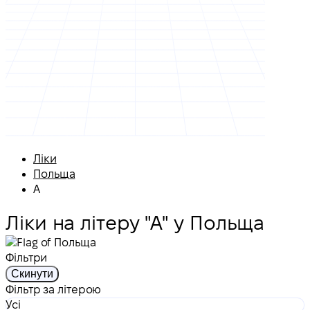
Ліки
Польща
А
Ліки на літеру "А" у Польща
Фільтри
Скинути
Фільтр за літерою
Усі