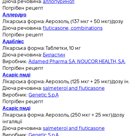
Діюча речовина:
аллопуринол
Потрібен рецепт
Аллердуо
Лікарська форма:
Аерозоль, (137 мкг + 50 мкг)/дозу
Діюча речовина:
fluticasone, combinations
Потрібен рецепт
Адаблікс
Лікарська форма:
Таблетки, 10 мг
Діюча речовина:
Биластин
Виробник:
Adamed Pharma S.A. NOUCOR HEALTH, S.A.
Потрібен рецепт
Асаріс пмді
Лікарська форма:
Аерозоль, (125 мкг + 25 мкг)/дозу ін.
Діюча речовина:
salmeterol and fluticasone
Виробник:
Genetic S.p.A
Потрібен рецепт
Асаріс пмді
Лікарська форма:
Аерозоль, (250 мкг + 25 мкг)/дозу
інгаляції
Діюча речовина:
salmeterol and fluticasone
Виробник:
Genetic S.p.A