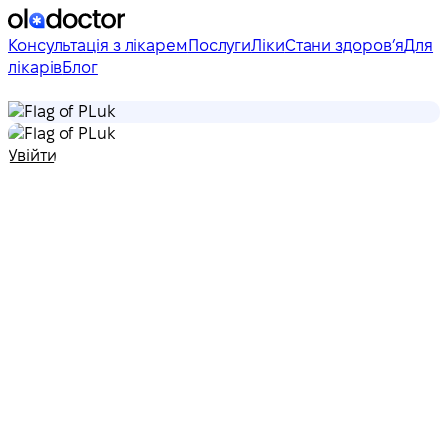
Консультація з лікарем
Послуги
Ліки
Стани здоровʼя
Для
лікарів
Блог
uk
uk
Увійти