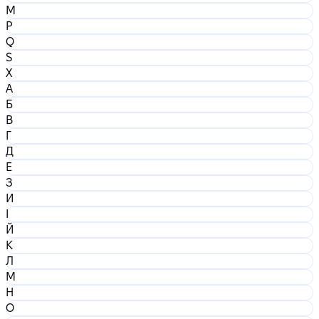
M
P
Q
S
X
А
Б
В
Г
Д
Е
З
И
І
Й
К
Л
М
Н
О