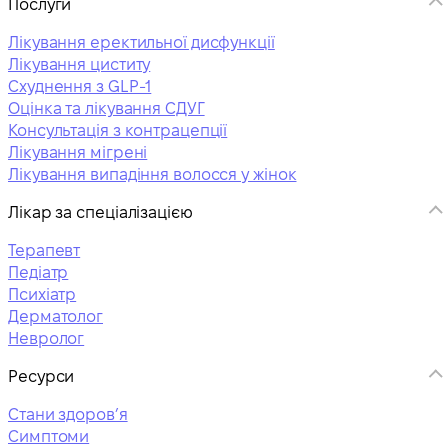
Послуги
Лікування еректильної дисфункції
Лікування циститу
Схуднення з GLP-1
Оцінка та лікування СДУГ
Консультація з контрацепції
Лікування мігрені
Лікування випадіння волосся у жінок
Лікар за спеціалізацією
Терапевт
Педіатр
Психіатр
Дерматолог
Невролог
Ресурси
Стани здоровʼя
Симптоми