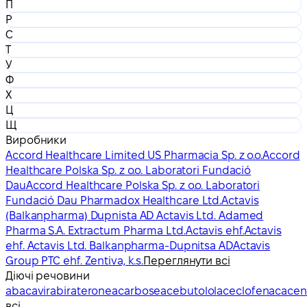
П
Р
С
Т
У
Ф
Х
Ц
Щ
Виробники
Accord Healthcare Limited US Pharmacia Sp. z o.o.
Accord
Healthcare Polska Sp. z o.o. Laboratori Fundació
Dau
Accord Healthcare Polska Sp. z o.o. Laboratori
Fundació Dau Pharmadox Healthcare Ltd.
Actavis
(Balkanpharma) Dupnista AD Actavis Ltd. Adamed
Pharma S.A. Extractum Pharma Ltd.
Actavis ehf.
Actavis
ehf. Actavis Ltd. Balkanpharma-Dupnitsa AD
Actavis
Group PTC ehf. Zentiva, k.s.
Переглянути всі
Діючі речовини
abacavir
abiraterone
acarbose
acebutolol
aceclofenac
acen
всі