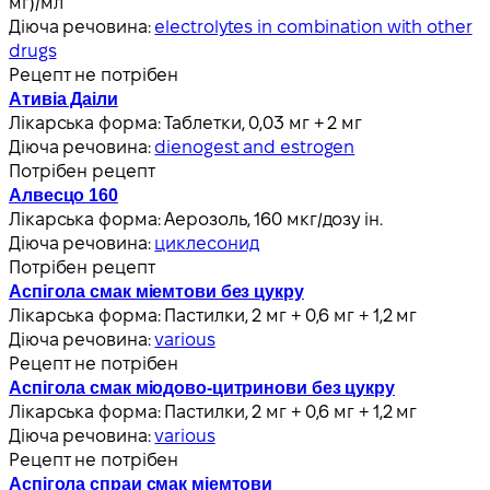
мг)/мл
Діюча речовина:
electrolytes in combination with other
drugs
Рецепт не потрібен
Ативіа Даіли
Лікарська форма:
Таблетки, 0,03 мг + 2 мг
Діюча речовина:
dienogest and estrogen
Потрібен рецепт
Алвесцо 160
Лікарська форма:
Аерозоль, 160 мкг/дозу ін.
Діюча речовина:
циклесонид
Потрібен рецепт
Аспігола смак міемтови без цукру
Лікарська форма:
Пастилки, 2 мг + 0,6 мг + 1,2 мг
Діюча речовина:
various
Рецепт не потрібен
Аспігола смак міодово‐цитринови без цукру
Лікарська форма:
Пастилки, 2 мг + 0,6 мг + 1,2 мг
Діюча речовина:
various
Рецепт не потрібен
Аспігола спраи смак міемтови