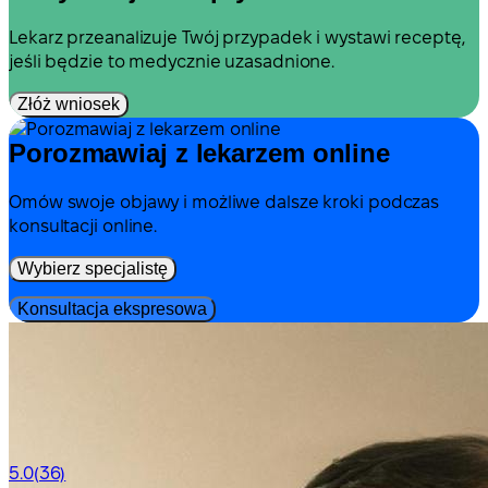
Lekarz przeanalizuje Twój przypadek i wystawi receptę,
jeśli będzie to medycznie uzasadnione.
Złóż wniosek
Porozmawiaj z lekarzem online
Omów swoje objawy i możliwe dalsze kroki podczas
konsultacji online.
Wybierz specjalistę
Konsultacja ekspresowa
5.0
(36)