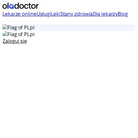
Lekarze online
Usługi
Leki
Stany zdrowia
Dla lekarzy
Blog
pl
pl
Zaloguj się