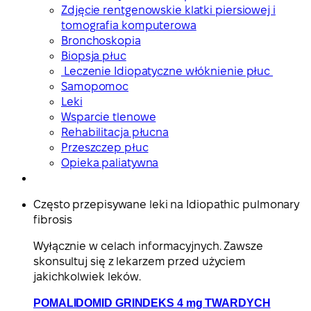
Zdjęcie rentgenowskie klatki piersiowej i
tomografia komputerowa
Bronchoskopia
Biopsja płuc
Leczenie Idiopatyczne włóknienie płuc
Samopomoc
Leki
Wsparcie tlenowe
Rehabilitacja płucna
Przeszczep płuc
Opieka paliatywna
Często przepisywane leki na Idiopathic pulmonary
fibrosis
Wyłącznie w celach informacyjnych. Zawsze
skonsultuj się z lekarzem przed użyciem
jakichkolwiek leków.
POMALIDOMID GRINDEKS 4 mg TWARDYCH