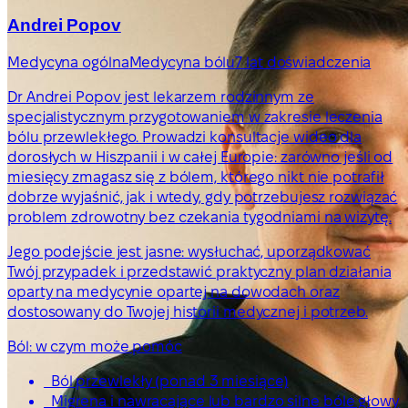
Andrei Popov
Medycyna ogólna
Medycyna bólu
7 lat doświadczenia
Dr Andrei Popov jest lekarzem rodzinnym ze
specjalistycznym przygotowaniem w zakresie leczenia
bólu przewlekłego. Prowadzi konsultacje wideo dla
dorosłych w Hiszpanii i w całej Europie: zarówno jeśli od
miesięcy zmagasz się z bólem, którego nikt nie potrafił
dobrze wyjaśnić, jak i wtedy, gdy potrzebujesz rozwiązać
problem zdrowotny bez czekania tygodniami na wizytę.
Jego podejście jest jasne: wysłuchać, uporządkować
Twój przypadek i przedstawić praktyczny plan działania
oparty na medycynie opartej na dowodach oraz
dostosowany do Twojej historii medycznej i potrzeb.
Ból: w czym może pomóc
Ból przewlekły (ponad 3 miesiące)
Migrena i nawracające lub bardzo silne bóle głowy