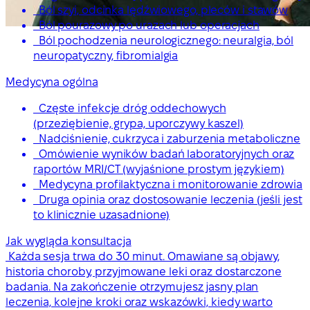
Ból szyi, odcinka lędźwiowego, pleców i stawów
Ból pourazowy po urazach lub operacjach
Ból pochodzenia neurologicznego: neuralgia, ból
neuropatyczny, fibromialgia
Medycyna ogólna
Częste infekcje dróg oddechowych
(przeziębienie, grypa, uporczywy kaszel)
Nadciśnienie, cukrzyca i zaburzenia metaboliczne
Omówienie wyników badań laboratoryjnych oraz
raportów MRI/CT (wyjaśnione prostym językiem)
Medycyna profilaktyczna i monitorowanie zdrowia
Druga opinia oraz dostosowanie leczenia (jeśli jest
to klinicznie uzasadnione)
Jak wygląda konsultacja
Każda sesja trwa do 30 minut. Omawiane są objawy,
historia choroby, przyjmowane leki oraz dostarczone
badania. Na zakończenie otrzymujesz jasny plan
leczenia, kolejne kroki oraz wskazówki, kiedy warto