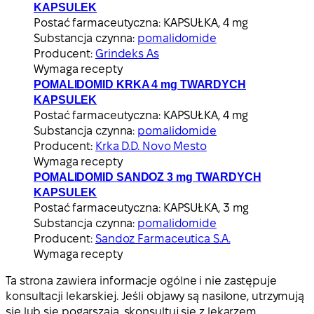
KAPSULEK
Postać farmaceutyczna:
KAPSUŁKA, 4 mg
Substancja czynna:
pomalidomide
Producent:
Grindeks As
Wymaga recepty
POMALIDOMID KRKA 4 mg TWARDYCH
KAPSULEK
Postać farmaceutyczna:
KAPSUŁKA, 4 mg
Substancja czynna:
pomalidomide
Producent:
Krka D.D. Novo Mesto
Wymaga recepty
POMALIDOMID SANDOZ 3 mg TWARDYCH
KAPSULEK
Postać farmaceutyczna:
KAPSUŁKA, 3 mg
Substancja czynna:
pomalidomide
Producent:
Sandoz Farmaceutica S.A.
Wymaga recepty
Ta strona zawiera informacje ogólne i nie zastępuje
konsultacji lekarskiej. Jeśli objawy są nasilone, utrzymują
się lub się pogarszają, skonsultuj się z lekarzem.