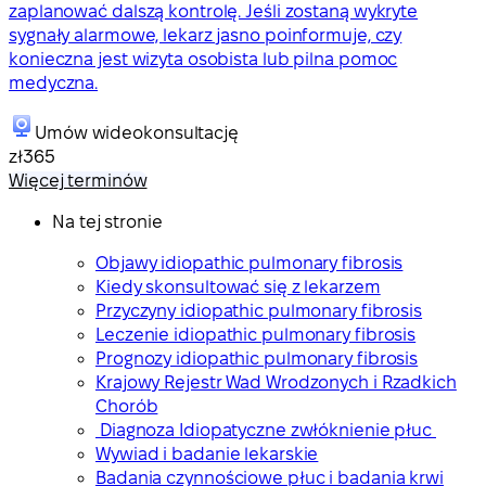
zaplanować dalszą kontrolę. Jeśli zostaną wykryte
sygnały alarmowe, lekarz jasno poinformuje, czy
konieczna jest wizyta osobista lub pilna pomoc
medyczna.
Umów wideokonsultację
zł365
Więcej terminów
Na tej stronie
Objawy idiopathic pulmonary fibrosis
Kiedy skonsultować się z lekarzem
Przyczyny idiopathic pulmonary fibrosis
Leczenie idiopathic pulmonary fibrosis
Prognozy idiopathic pulmonary fibrosis
Krajowy Rejestr Wad Wrodzonych i Rzadkich
Chorób
Diagnoza Idiopatyczne zwłóknienie płuc
Wywiad i badanie lekarskie
Badania czynnościowe płuc i badania krwi