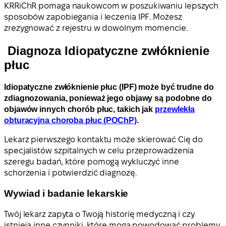
KRRiChR pomaga naukowcom w poszukiwaniu lepszych
sposobów zapobiegania i leczenia IPF. Możesz
zrezygnować z rejestru w dowolnym momencie.
Diagnoza Idiopatyczne zwłóknienie
płuc
Idiopatyczne zwłóknienie płuc (IPF) może być trudne do
zdiagnozowania, ponieważ jego objawy są podobne do
objawów innych chorób płuc, takich jak
przewlekła
obturacyjna choroba płuc (POChP)
.
Lekarz pierwszego kontaktu może skierować Cię do
specjalistów szpitalnych w celu przeprowadzenia
szeregu badań, które pomogą wykluczyć inne
schorzenia i potwierdzić diagnozę.
Wywiad i badanie lekarskie
Twój lekarz zapyta o Twoją historię medyczną i czy
istnieją inne czynniki, które mogą powodować problemy