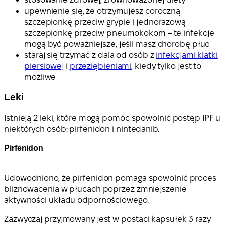
upewnienie się, że otrzymujesz coroczną
szczepionkę przeciw grypie i jednorazową
szczepionkę przeciw pneumokokom – te infekcje
mogą być poważniejsze, jeśli masz chorobę płuc
staraj się trzymać z dala od osób z
infekcjami klatki
piersiowej
i
przeziębieniami
, kiedy tylko jest to
możliwe
Leki
Istnieją 2 leki, które mogą pomóc spowolnić postęp IPF u
niektórych osób: pirfenidon i nintedanib.
Pirfenidon
Udowodniono, że pirfenidon pomaga spowolnić proces
bliznowacenia w płucach poprzez zmniejszenie
aktywności układu odpornościowego.
Zazwyczaj przyjmowany jest w postaci kapsułek 3 razy