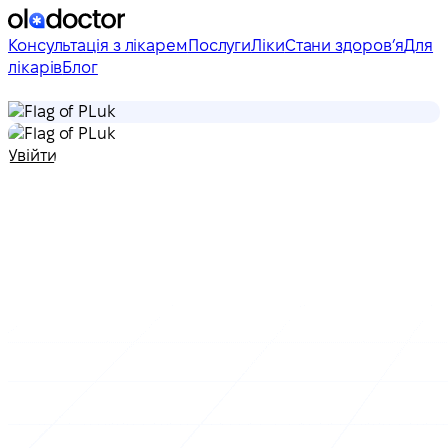
Консультація з лікарем
Послуги
Ліки
Стани здоровʼя
Для
лікарів
Блог
uk
uk
Увійти