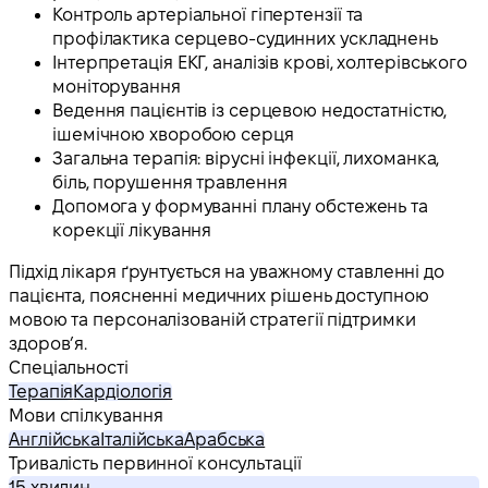
Контроль артеріальної гіпертензії та
профілактика серцево-судинних ускладнень
Інтерпретація ЕКГ, аналізів крові, холтерівського
моніторування
Ведення пацієнтів із серцевою недостатністю,
ішемічною хворобою серця
Загальна терапія: вірусні інфекції, лихоманка,
біль, порушення травлення
Допомога у формуванні плану обстежень та
корекції лікування
Підхід лікаря ґрунтується на уважному ставленні до
пацієнта, поясненні медичних рішень доступною
мовою та персоналізованій стратегії підтримки
здоров’я.
Спеціальності
Терапія
Кардіологія
Мови спілкування
Англійська
Італійська
Арабська
Тривалість первинної консультації
15 хвилин