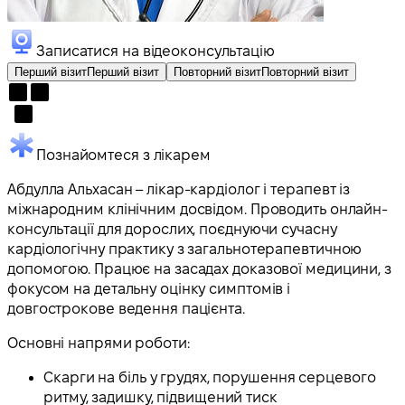
Записатися на відеоконсультацію
Перший візит
Перший візит
Повторний візит
Повторний візит
Познайомтеся з лікарем
Абдулла Альхасан – лікар-кардіолог і терапевт із
міжнародним клінічним досвідом. Проводить онлайн-
консультації для дорослих, поєднуючи сучасну
кардіологічну практику з загальнотерапевтичною
допомогою. Працює на засадах доказової медицини, з
фокусом на детальну оцінку симптомів і
довгострокове ведення пацієнта.
Основні напрями роботи:
Скарги на біль у грудях, порушення серцевого
ритму, задишку, підвищений тиск