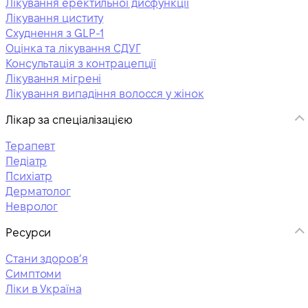
Лікування еректильної дисфункції
Лікування циститу
Схуднення з GLP-1
Оцінка та лікування СДУГ
Консультація з контрацепції
Лікування мігрені
Лікування випадіння волосся у жінок
Лікар за спеціалізацією
Терапевт
Педіатр
Психіатр
Дерматолог
Невролог
Ресурси
Стани здоровʼя
Симптоми
Ліки в Україна