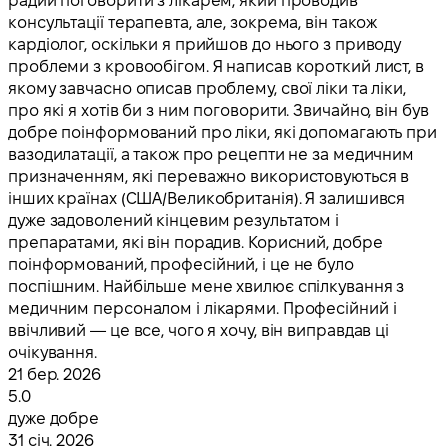
радий поговорити з лікарем, який проводив
консультації терапевта, але, зокрема, він також
кардіолог, оскільки я прийшов до нього з приводу
проблеми з кровообігом. Я написав короткий лист, в
якому завчасно описав проблему, свої ліки та ліки,
про які я хотів би з ним поговорити. Звичайно, він був
добре поінформований про ліки, які допомагають при
вазодилатації, а також про рецепти не за медичним
призначенням, які переважно використовуються в
інших країнах (США/Великобританія). Я залишився
дуже задоволений кінцевим результатом і
препаратами, які він порадив. Корисний, добре
поінформований, професійний, і це не було
поспішним. Найбільше мене хвилює спілкування з
медичним персоналом і лікарями. Професійний і
ввічливий — це все, чого я хочу, він виправдав ці
очікування.
21 бер. 2026
5.0
дуже добре
31 січ. 2026