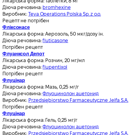
Лікарська форма:
Таблетки, 8 мг
Діюча речовина:
bromhexine
Виробник:
Teva Operations Polska Sp. z o.o.
Рецепт не потрібен
Фліксонасе
Лікарська форма:
Аерозоль, 50 мкг/дозу ін.
Діюча речовина:
fluticasone
Потрібен рецепт
Флуанксол Депот
Лікарська форма:
Розчин, 20 мг/мл
Діюча речовина:
flupentixol
Потрібен рецепт
Флуцінар
Лікарська форма:
Мазь, 0,25 мг/г
Діюча речовина:
Флуоцинолон ацетонид
Виробник:
Przedsiębiorstwo Farmaceutyczne Jelfa S.A.
Потрібен рецепт
Флуцінар
Лікарська форма:
Гель, 0,25 мг/г
Діюча речовина:
Флуоцинолон ацетонид
Виробник:
Przedsiębiorstwo Farmaceutyczne Jelfa S.A.