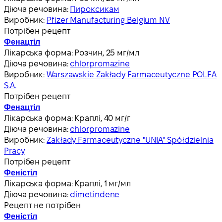
Діюча речовина:
Пироксикам
Виробник:
Pfizer Manufacturing Belgium NV
Потрібен рецепт
Фенацтіл
Лікарська форма:
Розчин, 25 мг/мл
Діюча речовина:
chlorpromazine
Виробник:
Warszawskie Zakłady Farmaceutyczne POLFA
S.A.
Потрібен рецепт
Фенацтіл
Лікарська форма:
Краплі, 40 мг/г
Діюча речовина:
chlorpromazine
Виробник:
Zakłady Farmaceutyczne "UNIA" Spółdzielnia
Pracy
Потрібен рецепт
Феністіл
Лікарська форма:
Краплі, 1 мг/мл
Діюча речовина:
dimetindene
Рецепт не потрібен
Феністіл