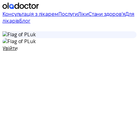
Консультація з лікарем
Послуги
Ліки
Стани здоровʼя
Для
лікарів
Блог
uk
uk
Увійти