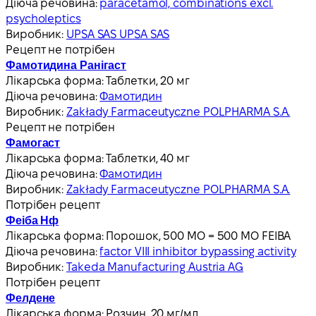
Діюча речовина:
paracetamol, combinations excl.
psycholeptics
Виробник:
UPSA SAS UPSA SAS
Рецепт не потрібен
Фамотидина Ранігаст
Лікарська форма:
Таблетки, 20 мг
Діюча речовина:
Фамотидин
Виробник:
Zakłady Farmaceutyczne POLPHARMA S.A.
Рецепт не потрібен
Фамогаст
Лікарська форма:
Таблетки, 40 мг
Діюча речовина:
Фамотидин
Виробник:
Zakłady Farmaceutyczne POLPHARMA S.A.
Потрібен рецепт
Феіба Нф
Лікарська форма:
Порошок, 500 МО = 500 МО FEIBA
Діюча речовина:
factor VIII inhibitor bypassing activity
Виробник:
Takeda Manufacturing Austria AG
Потрібен рецепт
Фелдене
Лікарська форма:
Розчин, 20 мг/мл