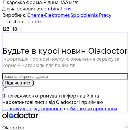
Лікарська форма:
Рідина, 133 мг/г
Діюча речовина:
combinations
Виробник:
Chema-Elektromet Spółdzielnia Pracy
Потрібен рецепт
1
2
3
…
18
Будьте в курсі новин Oladoctor
Інформація про нові послуги, оновлення сервісу та
корисні матеріали для пацієнтів.
Підписатися
Я погоджуюся отримувати інформаційні та
маркетингові листи від Oladoctor і приймаю
Політику конфіденційності
та
Умови використання
.
Oladoctor