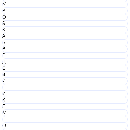
M
P
Q
S
X
А
Б
В
Г
Д
Е
З
И
І
Й
К
Л
М
Н
О