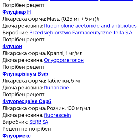
Потрібен рецепт
Флуцінар Н
Лікарська форма:
Мазь, (0,25 мг + 5 мг)/г
Діюча речовина:
fluocinolone acetonide and antibiotics
Виробник:
Przedsiębiorstwo Farmaceutyczne Jelfa S.A.
Потрібен рецепт
Флуцон
Лікарська форма:
Краплі, 1 мг/мл
Діюча речовина:
Флуорометолон
Потрібен рецепт
Флунарізінум Взф
Лікарська форма:
Таблетки, 5 мг
Діюча речовина:
flunarizine
Потрібен рецепт
Флуоресцеіне Серб
Лікарська форма:
Розчин, 100 мг/мл
Діюча речовина:
fluorescein
Виробник:
SERB SA
Рецепт не потрібен
Флуормекс