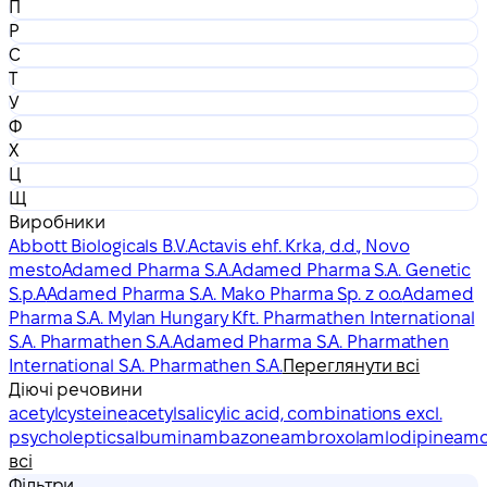
П
Р
С
Т
У
Ф
Х
Ц
Щ
Виробники
Abbott Biologicals B.V.
Actavis ehf. Krka, d.d., Novo
mesto
Adamed Pharma S.A.
Adamed Pharma S.A. Genetic
S.p.A
Adamed Pharma S.A. Mako Pharma Sp. z o.o.
Adamed
Pharma S.A. Mylan Hungary Kft. Pharmathen International
S.A. Pharmathen S.A.
Adamed Pharma S.A. Pharmathen
International S.A. Pharmathen S.A.
Переглянути всі
Діючі речовини
acetylcysteine
acetylsalicylic acid, combinations excl.
psycholeptics
albumin
ambazone
ambroxol
amlodipine
amo
всі
Фільтри