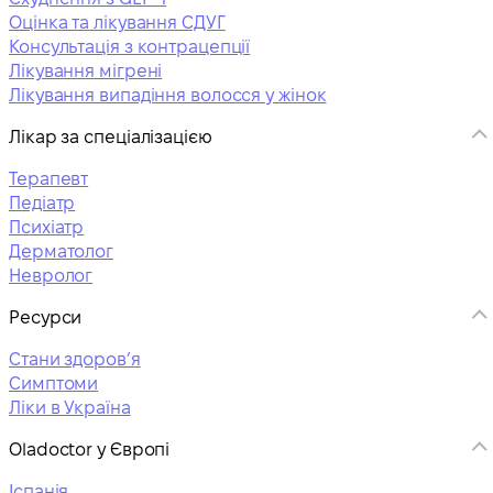
Оцінка та лікування СДУГ
Консультація з контрацепції
Лікування мігрені
Лікування випадіння волосся у жінок
Лікар за спеціалізацією
Терапевт
Педіатр
Психіатр
Дерматолог
Невролог
Ресурси
Стани здоровʼя
Симптоми
Ліки в Україна
Oladoctor у Європі
Іспанія