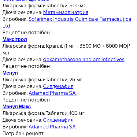
Лікарська форма:
Таблетки, 500 мг
Діюча речовина:
Метамизол натрия
Виробник:
Sofarimex Industria Quimica e Farmaceutica
Ltd
Рецепт не потрібен
Максітрол
Лікарська форма:
Краплі, (1 мг + 3500 МО + 6000 МО)/
мл
Діюча речовина:
dexamethasone and antiinfectives
Рецепт не потрібен
Менуп
Лікарська форма:
Таблетки, 25 мг
Діюча речовина:
Силденафил
Виробник:
Adamed Pharma S.A.
Рецепт не потрібен
Менуп Макс
Лікарська форма:
Таблетки, 100 мг
Діюча речовина:
Силденафил
Виробник:
Adamed Pharma S.A.
Потрібен рецепт