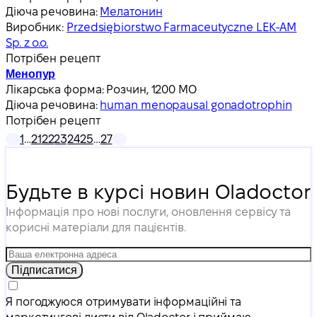
Діюча речовина:
Мелатонин
Виробник:
Przedsiębiorstwo Farmaceutyczne LEK-AM
Sp. z o.o.
Потрібен рецепт
Менопур
Лікарська форма:
Розчин, 1200 МО
Діюча речовина:
human menopausal gonadotrophin
Потрібен рецепт
1
…
21
22
23
24
25
…
27
Будьте в курсі новин Oladoctor
Інформація про нові послуги, оновлення сервісу та
корисні матеріали для пацієнтів.
Підписатися
Я погоджуюся отримувати інформаційні та