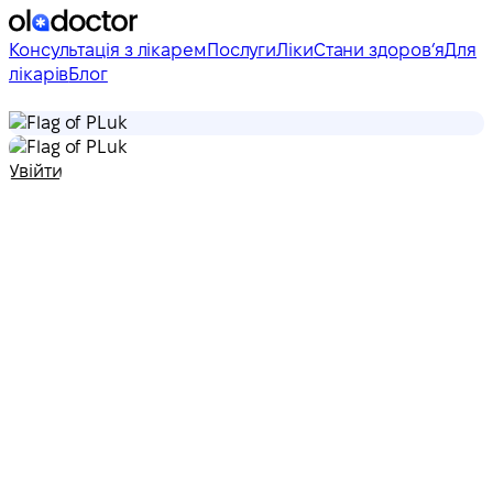
Консультація з лікарем
Послуги
Ліки
Стани здоровʼя
Для
лікарів
Блог
uk
uk
Увійти