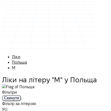
Ліки
Польща
M
Ліки на літеру "M" у Польща
Фільтри
Скинути
Фільтр за літерою
Усі