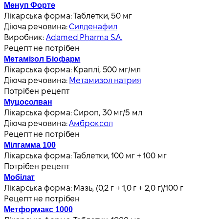
Менуп Форте
Лікарська форма:
Таблетки, 50 мг
Діюча речовина:
Силденафил
Виробник:
Adamed Pharma S.A.
Рецепт не потрібен
Метамізол Біофарм
Лікарська форма:
Краплі, 500 мг/мл
Діюча речовина:
Метамизол натрия
Потрібен рецепт
Муцосолван
Лікарська форма:
Сироп, 30 мг/5 мл
Діюча речовина:
Амброксол
Рецепт не потрібен
Мілгамма 100
Лікарська форма:
Таблетки, 100 мг + 100 мг
Потрібен рецепт
Мобілат
Лікарська форма:
Мазь, (0,2 г + 1,0 г + 2,0 г)/100 г
Рецепт не потрібен
Метформакс 1000