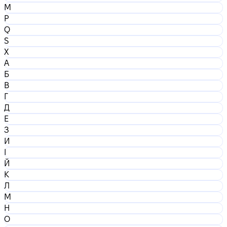
M
P
Q
S
X
А
Б
В
Г
Д
Е
З
И
І
Й
К
Л
М
Н
О