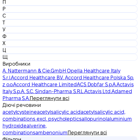
П
Р
С
Т
У
Ф
Х
Ц
Щ
Виробники
A. Nattermann & Cie.GmbH Opella Healthcare Italy
S.r.l.
Accord Healthcare B.V. Accord Healthcare Polska Sp.
z o.o.
Accord Healthcare Limited
ACS Dobfar S.p.A.
Actavis
Italy S.p.A. S.C. Sindan-Pharma S.R.L.
Actavis Ltd.
Adamed
Pharma S.A.
Переглянути всі
Діючі речовини
acetylcysteine
acetylsalicylic acid
acetylsalicylic acid,
combinations excl. psycholeptics
allopurinol
aluminium
hydroxide
alverine,
combinations
ambenonium
Переглянути всі
Фільтри