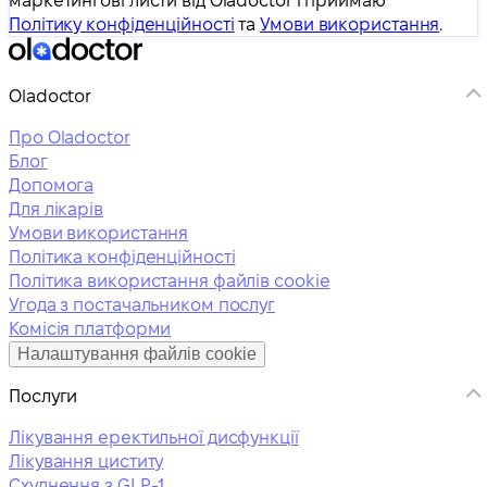
маркетингові листи від Oladoctor і приймаю
Політику конфіденційності
та
Умови використання
.
Oladoctor
Про Oladoctor
Блог
Допомога
Для лікарів
Умови використання
Політика конфіденційності
Політика використання файлів cookie
Угода з постачальником послуг
Комісія платформи
Налаштування файлів cookie
Послуги
Лікування еректильної дисфункції
Лікування циститу
Схуднення з GLP-1