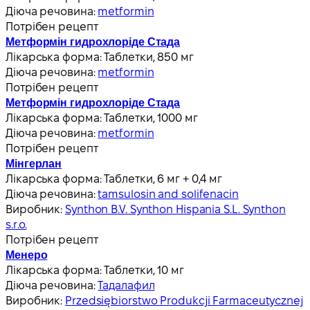
Діюча речовина:
metformin
Потрібен рецепт
Метформін гидрохлоріде Стада
Лікарська форма:
Таблетки, 850 мг
Діюча речовина:
metformin
Потрібен рецепт
Метформін гидрохлоріде Стада
Лікарська форма:
Таблетки, 1000 мг
Діюча речовина:
metformin
Потрібен рецепт
Мінгерлан
Лікарська форма:
Таблетки, 6 мг + 0,4 мг
Діюча речовина:
tamsulosin and solifenacin
Виробник:
Synthon B.V. Synthon Hispania S.L. Synthon
s.r.o.
Потрібен рецепт
Менеро
Лікарська форма:
Таблетки, 10 мг
Діюча речовина:
Тадалафил
Виробник:
Przedsiębiorstwo Produkcji Farmaceutycznej