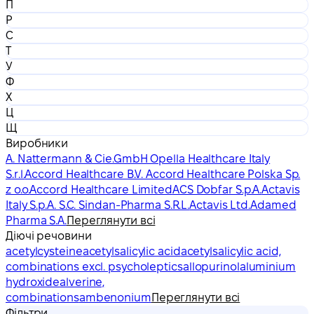
П
Р
С
Т
У
Ф
Х
Ц
Щ
Виробники
A. Nattermann & Cie.GmbH Opella Healthcare Italy
S.r.l.
Accord Healthcare B.V. Accord Healthcare Polska Sp.
z o.o.
Accord Healthcare Limited
ACS Dobfar S.p.A.
Actavis
Italy S.p.A. S.C. Sindan-Pharma S.R.L.
Actavis Ltd.
Adamed
Pharma S.A.
Переглянути всі
Діючі речовини
acetylcysteine
acetylsalicylic acid
acetylsalicylic acid,
combinations excl. psycholeptics
allopurinol
aluminium
hydroxide
alverine,
combinations
ambenonium
Переглянути всі
Фільтри