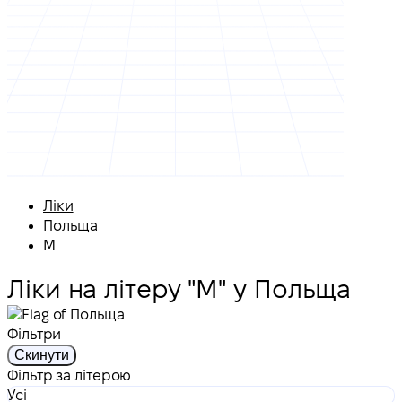
Ліки
Польща
M
Ліки на літеру "M" у Польща
Фільтри
Скинути
Фільтр за літерою
Усі