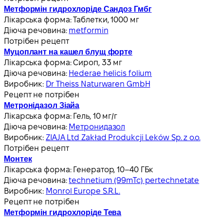
Метформін гидрохлоріде Сандоз Гмбг
Лікарська форма:
Таблетки, 1000 мг
Діюча речовина:
metformin
Потрібен рецепт
Муцоплант на кашел блущ форте
Лікарська форма:
Сироп, 33 мг
Діюча речовина:
Hederae helicis folium
Виробник:
Dr Theiss Naturwaren GmbH
Рецепт не потрібен
Метронідазол Зіайа
Лікарська форма:
Гель, 10 мг/г
Діюча речовина:
Метронидазол
Виробник:
ZIAJA Ltd Zakład Produkcji Leków Sp. z o.o.
Потрібен рецепт
Монтек
Лікарська форма:
Генератор, 10–40 ГБк
Діюча речовина:
technetium (99mTc) pertechnetate
Виробник:
Monrol Europe S.R.L.
Рецепт не потрібен
Метформін гидрохлоріде Тева