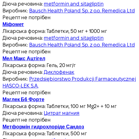
Діюча речовина:
metformin and sitagliptin
Виробник:
Bausch Health Poland Sp. z o.o. Remedica Ltd
Рецепт не потрібен
Міфомет
Лікарська форма:
Таблетки, 50 мг + 1000 мг
Діюча речовина:
metformin and sitagliptin
Виробник:
Bausch Health Poland Sp. z o.o. Remedica Ltd
Рецепт не потрібен
Мел Макс Ацтігел
Лікарська форма:
Гель, 20 мг/г
Діюча речовина:
Диклофенак
Виробник:
Przedsiębiorstwo Produkcji Farmaceutycznej
HASCO-LEK S.A.
Рецепт не потрібен
Маглек Б6 Форте
Лікарська форма:
Таблетки, 100 мг Mg2+ + 10 мг
Діюча речовина:
Цитрат магния
Рецепт не потрібен
Метформін гидрохлоріде Сандоз
Лікарська форма:
Таблетки, 500 мг