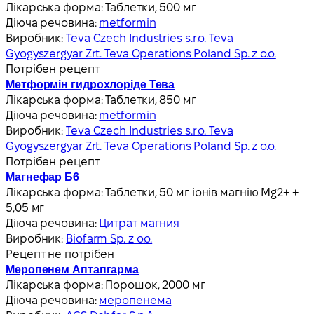
Лікарська форма:
Таблетки, 500 мг
Діюча речовина:
metformin
Виробник:
Teva Czech Industries s.r.o. Teva
Gyogyszergyar Zrt. Teva Operations Poland Sp. z o.o.
Потрібен рецепт
Метформін гидрохлоріде Тева
Лікарська форма:
Таблетки, 850 мг
Діюча речовина:
metformin
Виробник:
Teva Czech Industries s.r.o. Teva
Gyogyszergyar Zrt. Teva Operations Poland Sp. z o.o.
Потрібен рецепт
Магнефар Б6
Лікарська форма:
Таблетки, 50 мг іонів магнію Mg2+ +
5,05 мг
Діюча речовина:
Цитрат магния
Виробник:
Biofarm Sp. z o.o.
Рецепт не потрібен
Меропенем Аптапгарма
Лікарська форма:
Порошок, 2000 мг
Діюча речовина:
меропенема