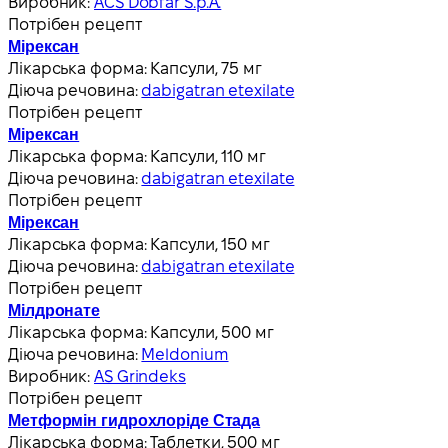
Виробник:
ACS Dobfar S.p.A.
Потрібен рецепт
Мірексан
Лікарська форма:
Капсули, 75 мг
Діюча речовина:
dabigatran etexilate
Потрібен рецепт
Мірексан
Лікарська форма:
Капсули, 110 мг
Діюча речовина:
dabigatran etexilate
Потрібен рецепт
Мірексан
Лікарська форма:
Капсули, 150 мг
Діюча речовина:
dabigatran etexilate
Потрібен рецепт
Мілдронате
Лікарська форма:
Капсули, 500 мг
Діюча речовина:
Meldonium
Виробник:
AS Grindeks
Потрібен рецепт
Метформін гидрохлоріде Стада
Лікарська форма:
Таблетки, 500 мг