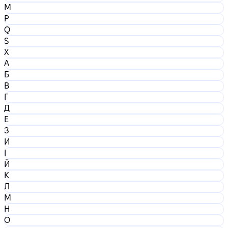
M
P
Q
S
X
А
Б
В
Г
Д
Е
З
И
І
Й
К
Л
М
Н
О