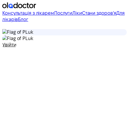
Консультація з лікарем
Послуги
Ліки
Стани здоровʼя
Для
лікарів
Блог
uk
uk
Увійти