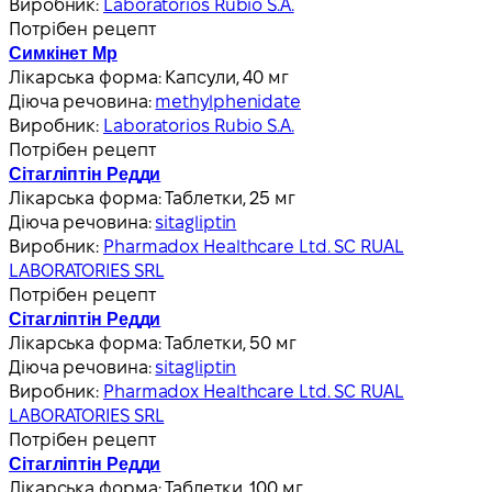
Виробник:
Laboratorios Rubio S.A.
Потрібен рецепт
Симкінет Мр
Лікарська форма:
Капсули, 40 мг
Діюча речовина:
methylphenidate
Виробник:
Laboratorios Rubio S.A.
Потрібен рецепт
Сітагліптін Редди
Лікарська форма:
Таблетки, 25 мг
Діюча речовина:
sitagliptin
Виробник:
Pharmadox Healthcare Ltd. SC RUAL
LABORATORIES SRL
Потрібен рецепт
Сітагліптін Редди
Лікарська форма:
Таблетки, 50 мг
Діюча речовина:
sitagliptin
Виробник:
Pharmadox Healthcare Ltd. SC RUAL
LABORATORIES SRL
Потрібен рецепт
Сітагліптін Редди
Лікарська форма:
Таблетки, 100 мг