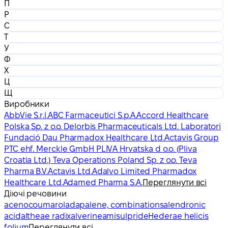
П
Р
С
Т
У
Ф
Х
Ц
Щ
Виробники
AbbVie S.r.l.
ABC Farmaceutici S.p.A.
Accord Healthcare
Polska Sp. z o.o. Delorbis Pharmaceuticals Ltd. Laboratori
Fundació Dau Pharmadox Healthcare Ltd.
Actavis Group
PTC ehf. Merckle GmbH PLIVA Hrvatska d o.o. (Pliva
Croatia Ltd.) Teva Operations Poland Sp. z o.o. Teva
Pharma B.V.
Actavis Ltd.
Adalvo Limited Pharmadox
Healthcare Ltd.
Adamed Pharma S.A.
Переглянути всі
Діючі речовини
acenocoumarol
adapalene, combinations
alendronic
acid
altheae radix
alverine
amisulpride
Hederae helicis
folium
Переглянути всі