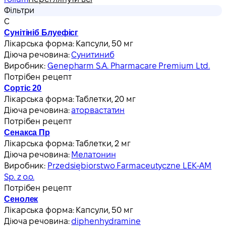
Фільтри
С
Сунітініб Блуефісг
Лікарська форма:
Капсули, 50 мг
Діюча речовина:
Сунитиниб
Виробник:
Genepharm S.A. Pharmacare Premium Ltd.
Потрібен рецепт
Сортіс 20
Лікарська форма:
Таблетки, 20 мг
Діюча речовина:
аторвастатин
Потрібен рецепт
Сенакса Пр
Лікарська форма:
Таблетки, 2 мг
Діюча речовина:
Мелатонин
Виробник:
Przedsiębiorstwo Farmaceutyczne LEK-AM
Sp. z o.o.
Потрібен рецепт
Сенолек
Лікарська форма:
Капсули, 50 мг
Діюча речовина:
diphenhydramine