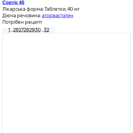
Сортіс 40
Лікарська форма:
Таблетки, 40 мг
Діюча речовина:
аторвастатин
Потрібен рецепт
1
…
26
27
28
29
30
…
32