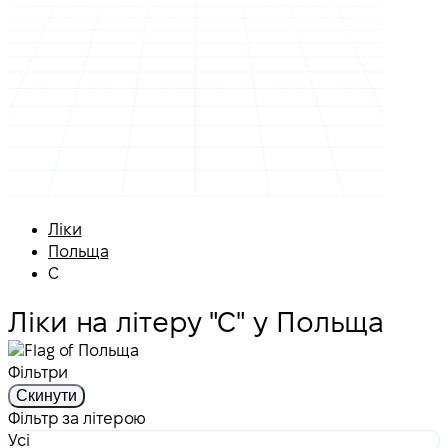
Ліки
Польща
С
Ліки на літеру "С" у Польща
Фільтри
Скинути
Фільтр за літерою
Усі