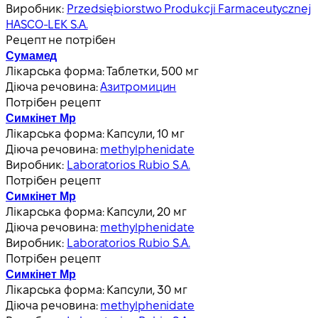
Виробник:
Przedsiębiorstwo Produkcji Farmaceutycznej
HASCO-LEK S.A.
Рецепт не потрібен
Сумамед
Лікарська форма:
Таблетки, 500 мг
Діюча речовина:
Азитромицин
Потрібен рецепт
Симкінет Мр
Лікарська форма:
Капсули, 10 мг
Діюча речовина:
methylphenidate
Виробник:
Laboratorios Rubio S.A.
Потрібен рецепт
Симкінет Мр
Лікарська форма:
Капсули, 20 мг
Діюча речовина:
methylphenidate
Виробник:
Laboratorios Rubio S.A.
Потрібен рецепт
Симкінет Мр
Лікарська форма:
Капсули, 30 мг
Діюча речовина:
methylphenidate