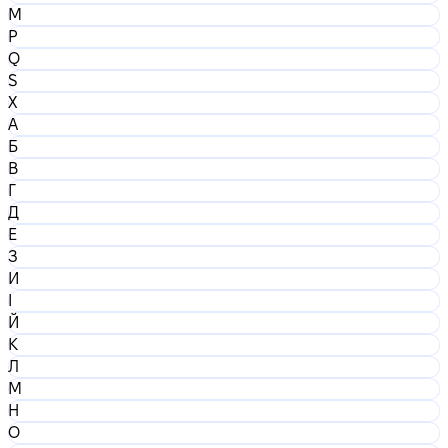
M
P
Q
S
X
А
Б
В
Г
Д
Е
З
И
І
Й
К
Л
М
Н
О