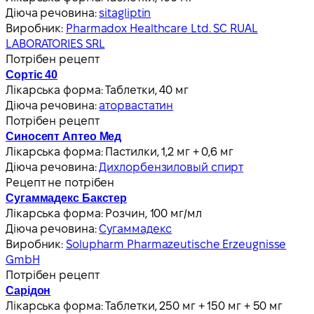
Діюча речовина:
sitagliptin
Виробник:
Pharmadox Healthcare Ltd. SC RUAL
LABORATORIES SRL
Потрібен рецепт
Сортіс 40
Лікарська форма:
Таблетки, 40 мг
Діюча речовина:
аторвастатин
Потрібен рецепт
Синосепт Аптео Мед
Лікарська форма:
Пастилки, 1,2 мг + 0,6 мг
Діюча речовина:
Дихлорбензиловый спирт
Рецепт не потрібен
Сугаммадекс Бакстер
Лікарська форма:
Розчин, 100 мг/мл
Діюча речовина:
Сугаммадекс
Виробник:
Solupharm Pharmazeutische Erzeugnisse
GmbH
Потрібен рецепт
Сарідон
Лікарська форма:
Таблетки, 250 мг + 150 мг + 50 мг