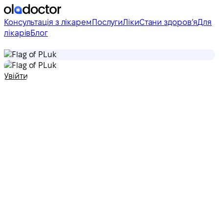
Консультація з лікарем
Послуги
Ліки
Стани здоровʼя
Для
лікарів
Блог
uk
uk
Увійти