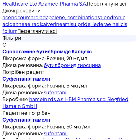
Healthcare Ltd.
Adamed Pharma S.A.
Переглянути всі
Діючі речовини
acenocoumarol
adapalene, combinations
alendronic
acid
altheae radix
alverine
amisulpride
Hederae helicis
folium
Переглянути всі
Фільтри
С
Сцополаміне бутилброміде Калцекс
Лікарська форма:
Розчин, 20 мг/мл
Діюча речовина:
бутилбромид гиосцина
Потрібен рецепт
Суфентаніл гамелн
Лікарська форма:
Розчин, 5 мкг/мл
Діюча речовина:
sufentanil
Виробник:
hameln rds a.s. HBM Pharma s.r.o. Siegfried
Hameln GmbH
Рецепт не потрібен
Суфентаніл гамелн
Лікарська форма:
Розчин, 50 мкг/мл
Діюча речовина:
sufentanil