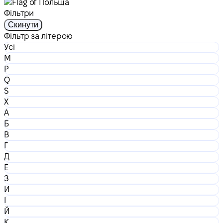
Фільтри
Скинути
Фільтр за літерою
Усі
M
P
Q
S
X
А
Б
В
Г
Д
Е
З
И
І
Й
К