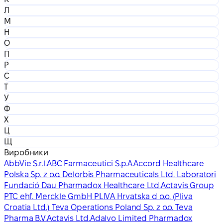
Л
М
Н
О
П
Р
С
Т
У
Ф
Х
Ц
Щ
Виробники
AbbVie S.r.l.
ABC Farmaceutici S.p.A.
Accord Healthcare
Polska Sp. z o.o. Delorbis Pharmaceuticals Ltd. Laboratori
Fundació Dau Pharmadox Healthcare Ltd.
Actavis Group
PTC ehf. Merckle GmbH PLIVA Hrvatska d o.o. (Pliva
Croatia Ltd.) Teva Operations Poland Sp. z o.o. Teva
Pharma B.V.
Actavis Ltd.
Adalvo Limited Pharmadox