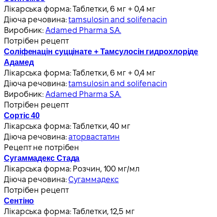
Лікарська форма:
Таблетки, 6 мг + 0,4 мг
Діюча речовина:
tamsulosin and solifenacin
Виробник:
Adamed Pharma S.A.
Потрібен рецепт
Соліфенацін суццінате + Тамсулосін гидрохлоріде
Адамед
Лікарська форма:
Таблетки, 6 мг + 0,4 мг
Діюча речовина:
tamsulosin and solifenacin
Виробник:
Adamed Pharma S.A.
Потрібен рецепт
Сортіс 40
Лікарська форма:
Таблетки, 40 мг
Діюча речовина:
аторвастатин
Рецепт не потрібен
Сугаммадекс Стада
Лікарська форма:
Розчин, 100 мг/мл
Діюча речовина:
Сугаммадекс
Потрібен рецепт
Сентіно
Лікарська форма:
Таблетки, 12,5 мг