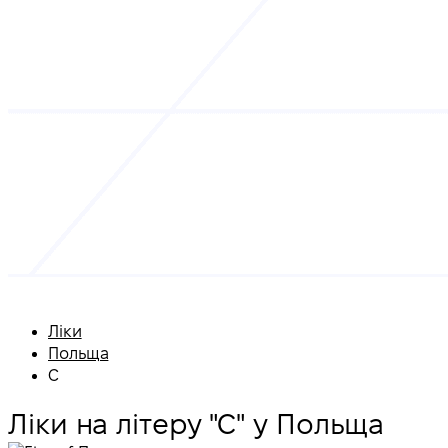
Ліки
Польща
С
Ліки на літеру "С" у Польща