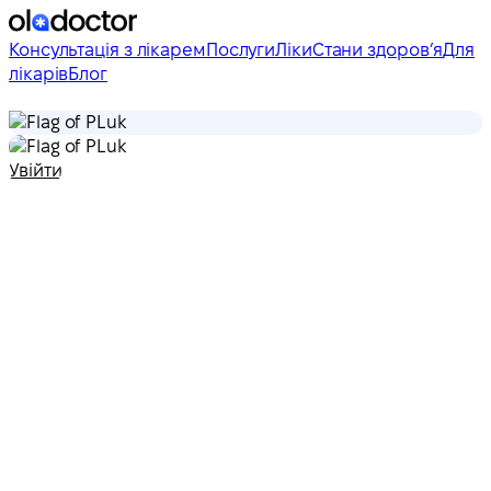
Консультація з лікарем
Послуги
Ліки
Стани здоровʼя
Для
лікарів
Блог
uk
uk
Увійти