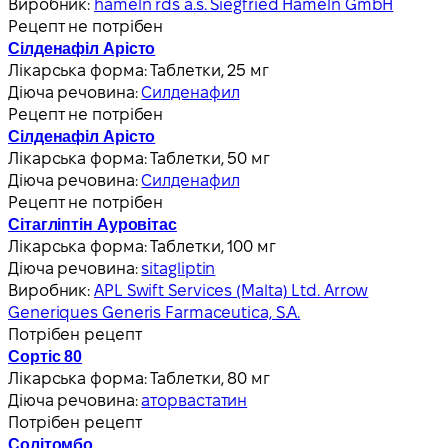
Виробник:
hameln rds a.s. Siegfried Hameln GmbH
Рецепт не потрібен
Сілденафіл Арісто
Лікарська форма:
Таблетки, 25 мг
Діюча речовина:
Силденафил
Рецепт не потрібен
Сілденафіл Арісто
Лікарська форма:
Таблетки, 50 мг
Діюча речовина:
Силденафил
Рецепт не потрібен
Сітагліптін Ауровітас
Лікарська форма:
Таблетки, 100 мг
Діюча речовина:
sitagliptin
Виробник:
APL Swift Services (Malta) Ltd. Arrow
Generiques Generis Farmaceutica, S.A.
Потрібен рецепт
Сортіс 80
Лікарська форма:
Таблетки, 80 мг
Діюча речовина:
аторвастатин
Потрібен рецепт
Солітомбо