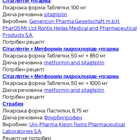
Сітагліптін +пгарма
Лікарська форма:
Таблетки, 100 мг
Діюча речовина:
sitagliptin
Виробник:
Genericon Pharma Gesellschaft m.b.H.
PharOS Mt Ltd Rontis Hellas Medical and Pharmaceutical
Products S.A.
Потрібен рецепт
Сітагліптін + Метформін гидрохлоріде +пгарма
Лікарська форма:
Таблетки, 50 мг + 850 мг
Діюча речовина:
metformin and sitagliptin
Потрібен рецепт
Сітагліптін + Метформін гидрохлоріде +пгарма
Лікарська форма:
Таблетки, 50 мг + 1000 мг
Діюча речовина:
metformin and sitagliptin
Потрібен рецепт
Страбен
Лікарська форма:
Пастилки, 8,75 мг
Діюча речовина:
Флурбипрофен
Виробник:
Uni-Pharma Kleon Tsetis Pharmaceutical
Laboratories S.A.
Рецепт не потрібен