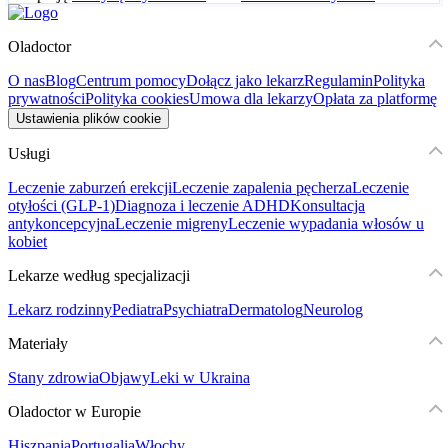
Oladoctor
O nas
Blog
Centrum pomocy
Dołącz jako lekarz
Regulamin
Polityka
prywatności
Polityka cookies
Umowa dla lekarzy
Opłata za platformę
Ustawienia plików cookie
Usługi
Leczenie zaburzeń erekcji
Leczenie zapalenia pęcherza
Leczenie
otyłości (GLP-1)
Diagnoza i leczenie ADHD
Konsultacja
antykoncepcyjna
Leczenie migreny
Leczenie wypadania włosów u
kobiet
Lekarze według specjalizacji
Lekarz rodzinny
Pediatra
Psychiatra
Dermatolog
Neurolog
Materiały
Stany zdrowia
Objawy
Leki w Ukraina
Oladoctor w Europie
Hiszpania
Portugalia
Włochy