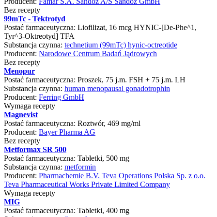
Producent:
Famar S.A. Sandoz A/S Sandoz GmbH
Bez recepty
99mTc - Tektrotyd
Postać farmaceutyczna:
Liofilizat, 16 mcg HYNIC-[De-Phe^1,
Tyr^3-Oktreotyd] TFA
Substancja czynna:
technetium (99mTc) hynic-octreotide
Producent:
Narodowe Centrum Badań Jądrowych
Bez recepty
Menopur
Postać farmaceutyczna:
Proszek, 75 j.m. FSH + 75 j.m. LH
Substancja czynna:
human menopausal gonadotrophin
Producent:
Ferring GmbH
Wymaga recepty
Magnevist
Postać farmaceutyczna:
Roztwór, 469 mg/ml
Producent:
Bayer Pharma AG
Bez recepty
Metformax SR 500
Postać farmaceutyczna:
Tabletki, 500 mg
Substancja czynna:
metformin
Producent:
Pharmachemie B.V. Teva Operations Polska Sp. z o.o.
Teva Pharmaceutical Works Private Limited Company
Wymaga recepty
MIG
Postać farmaceutyczna:
Tabletki, 400 mg