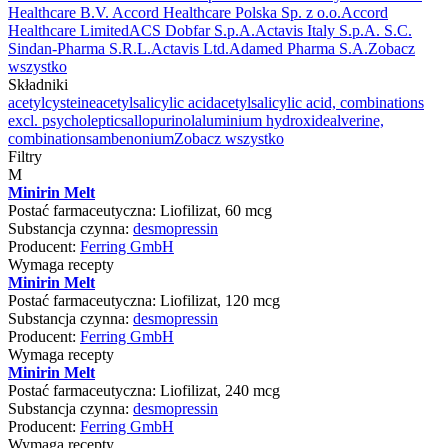
Healthcare B.V. Accord Healthcare Polska Sp. z o.o.
Accord
Healthcare Limited
ACS Dobfar S.p.A.
Actavis Italy S.p.A. S.C.
Sindan-Pharma S.R.L.
Actavis Ltd.
Adamed Pharma S.A.
Zobacz
wszystko
Składniki
acetylcysteine
acetylsalicylic acid
acetylsalicylic acid, combinations
excl. psycholeptics
allopurinol
aluminium hydroxide
alverine,
combinations
ambenonium
Zobacz wszystko
Filtry
M
Minirin Melt
Postać farmaceutyczna:
Liofilizat, 60 mcg
Substancja czynna:
desmopressin
Producent:
Ferring GmbH
Wymaga recepty
Minirin Melt
Postać farmaceutyczna:
Liofilizat, 120 mcg
Substancja czynna:
desmopressin
Producent:
Ferring GmbH
Wymaga recepty
Minirin Melt
Postać farmaceutyczna:
Liofilizat, 240 mcg
Substancja czynna:
desmopressin
Producent:
Ferring GmbH
Wymaga recepty