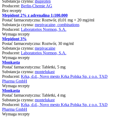
Substancja czynna:
ibuprofen
Producent:
Berlin-Chemie AG
Bez recepty
Mepidont 2% z adrenaliną 1:100.000
Postać farmaceutyczna:
Roztwór, (0,01 mg + 20 mg)/ml
Substancja czynna:
mepivacaine, combinations
Producent:
Laboratorios Normon, S.A.
Wymaga recepty
Mepidont 3%
Postać farmaceutyczna:
Roztwór, 30 mg/ml
Substancja czynna:
mepivacaine
Producent:
Laboratorios Normon, S.A.
Wymaga recepty
Monkasta
Postać farmaceutyczna:
Tabletki, 5 mg
Substancja czynna:
montelukast
Producent:
Krka, d.d., Novo mesto Krka Polska Sp. z o.o. TAD
Pharma GmbH
Wymaga recepty
Monkasta
Postać farmaceutyczna:
Tabletki, 4 mg
Substancja czynna:
montelukast
Producent:
Krka, d.d., Novo mesto Krka Polska Sp. z o.o. TAD
Pharma GmbH
Wymaga recepty