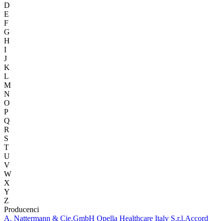
D
E
F
G
H
I
J
K
L
M
N
O
P
Q
R
S
T
U
V
W
X
Y
Z
Producenci
A. Nattermann & Cie.GmbH Opella Healthcare Italy S.r.l.
Accord