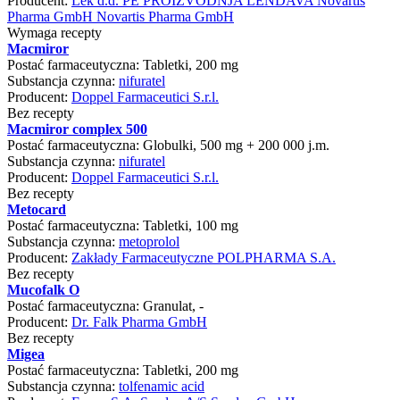
Producent:
Lek d.d. PE PROIZVODNJA LENDAVA Novartis
Pharma GmbH Novartis Pharma GmbH
Wymaga recepty
Macmiror
Postać farmaceutyczna:
Tabletki, 200 mg
Substancja czynna:
nifuratel
Producent:
Doppel Farmaceutici S.r.l.
Bez recepty
Macmiror complex 500
Postać farmaceutyczna:
Globulki, 500 mg + 200 000 j.m.
Substancja czynna:
nifuratel
Producent:
Doppel Farmaceutici S.r.l.
Bez recepty
Metocard
Postać farmaceutyczna:
Tabletki, 100 mg
Substancja czynna:
metoprolol
Producent:
Zakłady Farmaceutyczne POLPHARMA S.A.
Bez recepty
Mucofalk O
Postać farmaceutyczna:
Granulat, -
Producent:
Dr. Falk Pharma GmbH
Bez recepty
Migea
Postać farmaceutyczna:
Tabletki, 200 mg
Substancja czynna:
tolfenamic acid