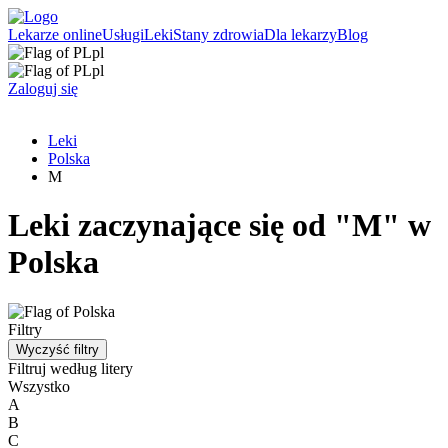
Lekarze online
Usługi
Leki
Stany zdrowia
Dla lekarzy
Blog
pl
pl
Zaloguj się
Leki
Polska
M
Leki zaczynające się od "M" w
Polska
Filtry
Wyczyść filtry
Filtruj według litery
Wszystko
A
B
C