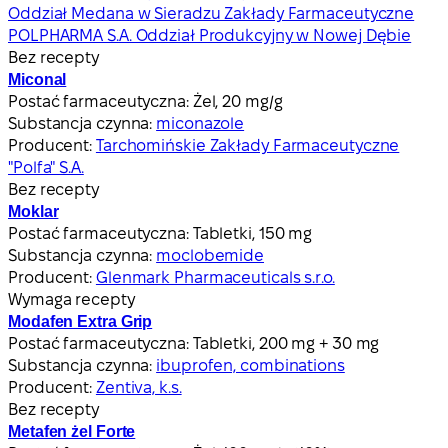
Oddział Medana w Sieradzu Zakłady Farmaceutyczne
POLPHARMA S.A. Oddział Produkcyjny w Nowej Dębie
Bez recepty
Miconal
Postać farmaceutyczna:
Żel, 20 mg/g
Substancja czynna:
miconazole
Producent:
Tarchomińskie Zakłady Farmaceutyczne
"Polfa" S.A.
Bez recepty
Moklar
Postać farmaceutyczna:
Tabletki, 150 mg
Substancja czynna:
moclobemide
Producent:
Glenmark Pharmaceuticals s.r.o.
Wymaga recepty
Modafen Extra Grip
Postać farmaceutyczna:
Tabletki, 200 mg + 30 mg
Substancja czynna:
ibuprofen, combinations
Producent:
Zentiva, k.s.
Bez recepty
Metafen żel Forte