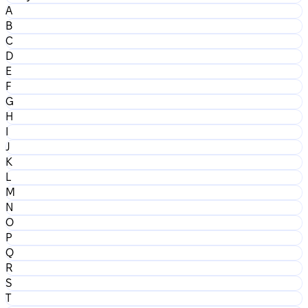
A
B
C
D
E
F
G
H
I
J
K
L
M
N
O
P
Q
R
S
T