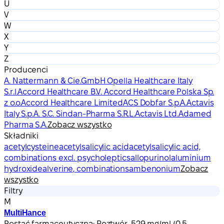
U
V
W
X
Y
Z
Producenci
A. Nattermann & Cie.GmbH Opella Healthcare Italy
S.r.l.
Accord Healthcare B.V. Accord Healthcare Polska Sp.
z o.o.
Accord Healthcare Limited
ACS Dobfar S.p.A.
Actavis
Italy S.p.A. S.C. Sindan-Pharma S.R.L.
Actavis Ltd.
Adamed
Pharma S.A.
Zobacz wszystko
Składniki
acetylcysteine
acetylsalicylic acid
acetylsalicylic acid,
combinations excl. psycholeptics
allopurinol
aluminium
hydroxide
alverine, combinations
ambenonium
Zobacz
wszystko
Filtry
M
MultiHance
Postać farmaceutyczna:
Roztwór, 529 mg/ml (0,5