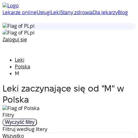
Lekarze online
Usługi
Leki
Stany zdrowia
Dla lekarzy
Blog
pl
pl
Zaloguj się
Leki
Polska
M
Leki zaczynające się od "M" w
Polska
Filtry
Wyczyść filtry
Filtruj według litery
Wszystko