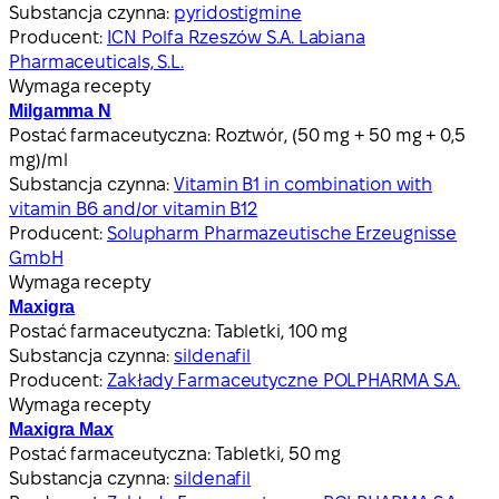
Substancja czynna:
pyridostigmine
Producent:
ICN Polfa Rzeszów S.A. Labiana
Pharmaceuticals, S.L.
Wymaga recepty
Milgamma N
Postać farmaceutyczna:
Roztwór, (50 mg + 50 mg + 0,5
mg)/ml
Substancja czynna:
Vitamin B1 in combination with
vitamin B6 and/or vitamin B12
Producent:
Solupharm Pharmazeutische Erzeugnisse
GmbH
Wymaga recepty
Maxigra
Postać farmaceutyczna:
Tabletki, 100 mg
Substancja czynna:
sildenafil
Producent:
Zakłady Farmaceutyczne POLPHARMA S.A.
Wymaga recepty
Maxigra Max
Postać farmaceutyczna:
Tabletki, 50 mg
Substancja czynna:
sildenafil