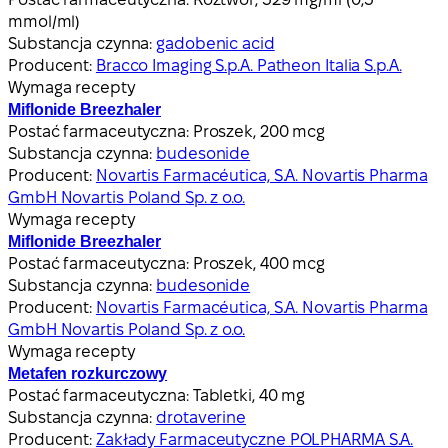
mmol/ml)
Substancja czynna:
gadobenic acid
Producent:
Bracco Imaging S.p.A. Patheon Italia S.p.A.
Wymaga recepty
Miflonide Breezhaler
Postać farmaceutyczna:
Proszek, 200 mcg
Substancja czynna:
budesonide
Producent:
Novartis Farmacéutica, S.A. Novartis Pharma
GmbH Novartis Poland Sp. z o.o.
Wymaga recepty
Miflonide Breezhaler
Postać farmaceutyczna:
Proszek, 400 mcg
Substancja czynna:
budesonide
Producent:
Novartis Farmacéutica, S.A. Novartis Pharma
GmbH Novartis Poland Sp. z o.o.
Wymaga recepty
Metafen rozkurczowy
Postać farmaceutyczna:
Tabletki, 40 mg
Substancja czynna:
drotaverine
Producent:
Zakłady Farmaceutyczne POLPHARMA S.A.