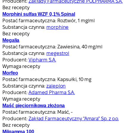
Producent:
Zakłady Farmaceutyczne POLPHARMA S.A.
Bez recepty
Morphini sulfas WZF 0,1% Spinal
Postać farmaceutyczna:
Roztwór, 1 mg/ml
Substancja czynna:
morphine
Bez recepty
Megalia
Postać farmaceutyczna:
Zawiesina, 40 mg/ml
Substancja czynna:
megestrol
Producent:
Vipharm S.A.
Wymaga recepty
Morfeo
Postać farmaceutyczna:
Kapsułki, 10 mg
Substancja czynna:
zaleplon
Producent:
Adamed Pharma S.A.
Wymaga recepty
Maść pięciornikowa złożona
Postać farmaceutyczna:
Maść, -
Producent:
Zakład Farmaceutyczny "Amara" Sp. z o.o.
Bez recepty
Milgamma 100