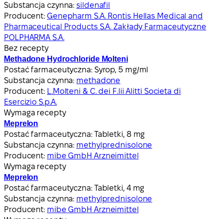
Substancja czynna:
sildenafil
Producent:
Genepharm S.A. Rontis Hellas Medical and
Pharmaceutical Products S.A. Zakłady Farmaceutyczne
POLPHARMA S.A.
Bez recepty
Methadone Hydrochloride Molteni
Postać farmaceutyczna:
Syrop, 5 mg/ml
Substancja czynna:
methadone
Producent:
L.Molteni & C. dei F.lii Alitti Societa di
Esercizio S.p.A.
Wymaga recepty
Meprelon
Postać farmaceutyczna:
Tabletki, 8 mg
Substancja czynna:
methylprednisolone
Producent:
mibe GmbH Arzneimittel
Wymaga recepty
Meprelon
Postać farmaceutyczna:
Tabletki, 4 mg
Substancja czynna:
methylprednisolone
Producent:
mibe GmbH Arzneimittel