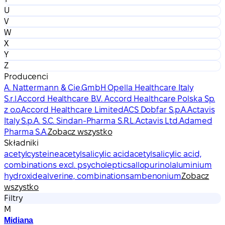
U
V
W
X
Y
Z
Producenci
A. Nattermann & Cie.GmbH Opella Healthcare Italy
S.r.l.
Accord Healthcare B.V. Accord Healthcare Polska Sp.
z o.o.
Accord Healthcare Limited
ACS Dobfar S.p.A.
Actavis
Italy S.p.A. S.C. Sindan-Pharma S.R.L.
Actavis Ltd.
Adamed
Pharma S.A.
Zobacz wszystko
Składniki
acetylcysteine
acetylsalicylic acid
acetylsalicylic acid,
combinations excl. psycholeptics
allopurinol
aluminium
hydroxide
alverine, combinations
ambenonium
Zobacz
wszystko
Filtry
M
Midiana