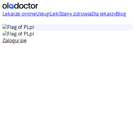
Lekarze online
Usługi
Leki
Stany zdrowia
Dla lekarzy
Blog
pl
pl
Zaloguj się