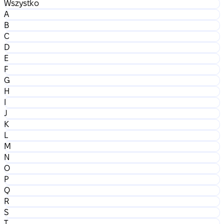
Wszystko
A
B
C
D
E
F
G
H
I
J
K
L
M
N
O
P
Q
R
S
T