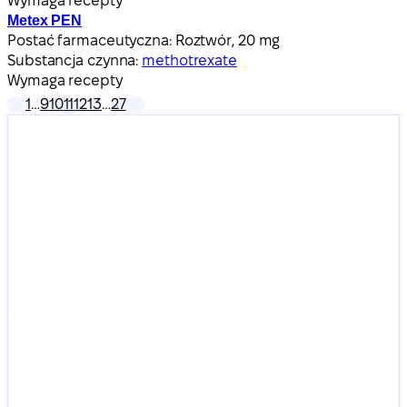
Wymaga recepty
Metex PEN
Postać farmaceutyczna:
Roztwór, 20 mg
Substancja czynna:
methotrexate
Wymaga recepty
1
…
9
10
11
12
13
…
27