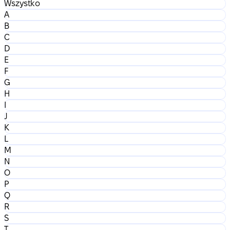
Wszystko
A
B
C
D
E
F
G
H
I
J
K
L
M
N
O
P
Q
R
S
T