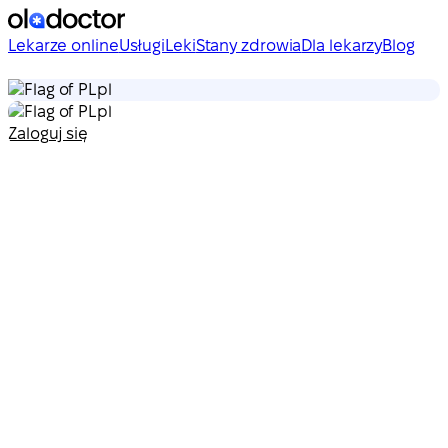
Lekarze online
Usługi
Leki
Stany zdrowia
Dla lekarzy
Blog
pl
pl
Zaloguj się