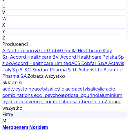
U
V
W
X
Y
Z
Producenci
A. Nattermann & Cie.GmbH Opella Healthcare Italy
S.r.l.
Accord Healthcare B.V. Accord Healthcare Polska Sp.
z o.o.
Accord Healthcare Limited
ACS Dobfar S.p.A.
Actavis
Italy S.p.A. S.C. Sindan-Pharma S.R.L.
Actavis Ltd.
Adamed
Pharma S.A.
Zobacz wszystko
Składniki
acetylcysteine
acetylsalicylic acid
acetylsalicylic acid,
combinations excl. psycholeptics
allopurinol
aluminium
hydroxide
alverine, combinations
ambenonium
Zobacz
wszystko
Filtry
M
Meropenem Noridem