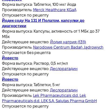
Форма выпуска:
Таблетки, 100 мкг йода
Производитель:
Merck Healthcare KGaA
Отпускается по рецепту
Йодек соду На 131 И Полатом, капсулки до
диагностики
Форма выпуска:
Капсулы, активность от 1 МБк до 37
МБк
Действующее вещество:
Йодид натрия (131I)
Производитель:
Narodowe Centrum Badań Jądrowych
Отпускается без рецепта
Йовесто
Форма выпуска:
Раствор, 0,5 мг/мл
Действующее вещество:
Деслоратадин
Отпускается по рецепту
Йовесто
Форма выпуска:
Таблетки, 5 мг
Действующее вещество:
Деслоратадин
Производитель:
Lek Pharmaceuticals d.d. Lek
Pharmaceuticals d.d. LEK S.A. Salutas Pharma GmbH
Отпускается по рецепту