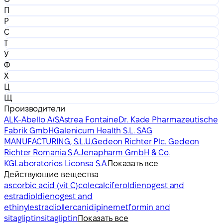
П
Р
С
Т
У
Ф
Х
Ц
Щ
Производители
ALK-Abello A/S
Astrea Fontaine
Dr. Kade Pharmazeutische
Fabrik GmbH
Galenicum Health S.L. SAG
MANUFACTURING, S.L.U.
Gedeon Richter Plc. Gedeon
Richter Romania S.A.
Jenapharm GmbH & Co.
KG
Laboratorios Liconsa S.A.
Показать все
Действующие вещества
ascorbic acid (vit C)
colecalciferol
dienogest and
estradiol
dienogest and
ethinylestradiol
lercanidipine
metformin and
sitagliptin
sitagliptin
Показать все