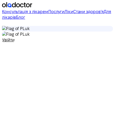
Консультація з лікарем
Послуги
Ліки
Стани здоровʼя
Для
лікарів
Блог
uk
uk
Увійти