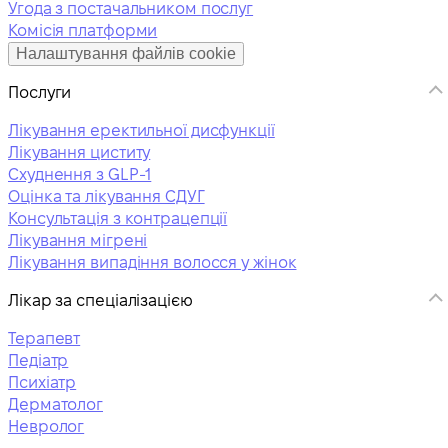
Угода з постачальником послуг
Комісія платформи
Налаштування файлів cookie
Послуги
Лікування еректильної дисфункції
Лікування циститу
Схуднення з GLP-1
Оцінка та лікування СДУГ
Консультація з контрацепції
Лікування мігрені
Лікування випадіння волосся у жінок
Лікар за спеціалізацією
Терапевт
Педіатр
Психіатр
Дерматолог
Невролог