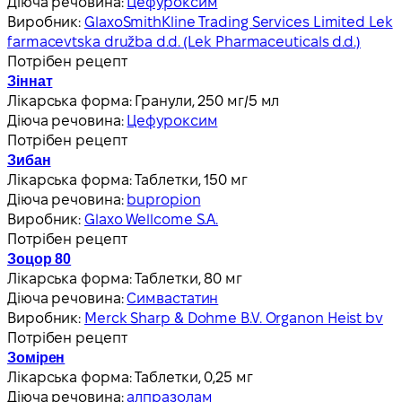
Діюча речовина:
Цефуроксим
Виробник:
GlaxoSmithKline Trading Services Limited Lek
farmacevtska družba d.d. (Lek Pharmaceuticals d.d.)
Потрібен рецепт
Зіннат
Лікарська форма:
Гранули, 250 мг/5 мл
Діюча речовина:
Цефуроксим
Потрібен рецепт
Зибан
Лікарська форма:
Таблетки, 150 мг
Діюча речовина:
bupropion
Виробник:
Glaxo Wellcome S.A.
Потрібен рецепт
Зоцор 80
Лікарська форма:
Таблетки, 80 мг
Діюча речовина:
Симвастатин
Виробник:
Merck Sharp & Dohme B.V. Organon Heist bv
Потрібен рецепт
Зомірен
Лікарська форма:
Таблетки, 0,25 мг
Діюча речовина:
алпразолам