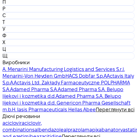
П
Р
С
Т
У
Ф
Х
Ц
Щ
Виробники
A. Menarini Manufacturing Logistics and Services S.r.l.
Menarini-Von Heyden GmbH
ACS Dobfar S.p.A
Actavis Italy
S.p.A.
Actavis Ltd. Zakłady Farmaceutyczne POLPHARMA
S.A.
Adamed Pharma S.A.
Adamed Pharma S.A. Belupo
lijekovi i kozmetika d.d.
Adamed Pharma S.A. Belupo
lijekovi i kozmetika d.d. Genericon Pharma Gesellschaft
m.b.H. Iasis Pharmaceuticals Hellas Abee
Переглянути всі
Діючі речовини
aciclovir
aciclovir,
combinations
albendazole
alprazolam
apixaban
atorvastati
and ezetimibe
azacitidine
Переглянути всі