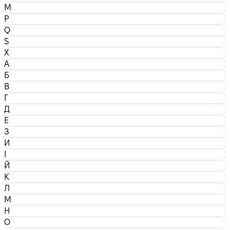
M
P
Q
S
X
А
Б
В
Г
Д
Е
З
И
І
Й
К
Л
М
Н
О