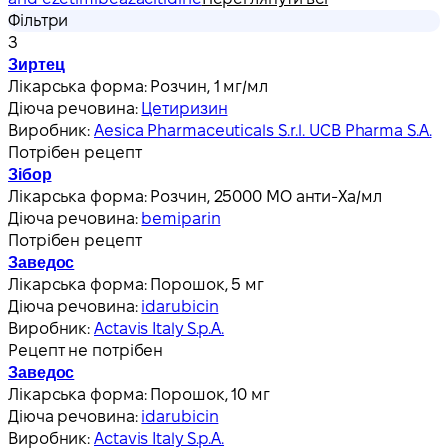
Фільтри
З
Зиртец
Лікарська форма:
Розчин, 1 мг/мл
Діюча речовина:
Цетиризин
Виробник:
Aesica Pharmaceuticals S.r.l. UCB Pharma S.A.
Потрібен рецепт
Зібор
Лікарська форма:
Розчин, 25000 МО анти-Ха/мл
Діюча речовина:
bemiparin
Потрібен рецепт
Заведос
Лікарська форма:
Порошок, 5 мг
Діюча речовина:
idarubicin
Виробник:
Actavis Italy S.p.A.
Рецепт не потрібен
Заведос
Лікарська форма:
Порошок, 10 мг
Діюча речовина:
idarubicin
Виробник:
Actavis Italy S.p.A.