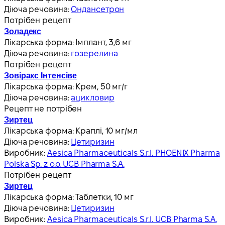
Діюча речовина:
Ондансетрон
Потрібен рецепт
Золадекс
Лікарська форма:
Імплант, 3,6 мг
Діюча речовина:
гозерелина
Потрібен рецепт
Зовіракс Інтенсіве
Лікарська форма:
Крем, 50 мг/г
Діюча речовина:
ацикловир
Рецепт не потрібен
Зиртец
Лікарська форма:
Краплі, 10 мг/мл
Діюча речовина:
Цетиризин
Виробник:
Aesica Pharmaceuticals S.r.l. PHOENIX Pharma
Polska Sp. z o.o. UCB Pharma S.A.
Потрібен рецепт
Зиртец
Лікарська форма:
Таблетки, 10 мг
Діюча речовина:
Цетиризин
Виробник:
Aesica Pharmaceuticals S.r.l. UCB Pharma S.A.