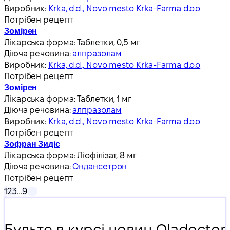
Виробник:
Krka, d.d., Novo mesto Krka-Farma d.o.o
Потрібен рецепт
Зомірен
Лікарська форма:
Таблетки, 0,5 мг
Діюча речовина:
алпразолам
Виробник:
Krka, d.d., Novo mesto Krka-Farma d.o.o
Потрібен рецепт
Зомірен
Лікарська форма:
Таблетки, 1 мг
Діюча речовина:
алпразолам
Виробник:
Krka, d.d., Novo mesto Krka-Farma d.o.o
Потрібен рецепт
Зофран Зидіс
Лікарська форма:
Ліофілізат, 8 мг
Діюча речовина:
Ондансетрон
Потрібен рецепт
1
2
3
…
9
Будьте в курсі новин Oladoctor