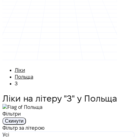
Ліки
Польща
З
Ліки на літеру "З" у Польща
Фільтри
Скинути
Фільтр за літерою
Усі