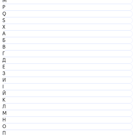
M
P
Q
S
X
А
Б
В
Г
Д
Е
З
И
І
Й
К
Л
М
Н
О
П