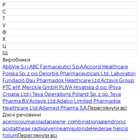
Р
С
Т
У
Ф
Х
Ц
Щ
Виробники
AbbVie S.r.l.
ABC Farmaceutici S.p.A.
Accord Healthcare
Polska Sp. z o.o. Delorbis Pharmaceuticals Ltd. Laboratori
Fundació Dau Pharmadox Healthcare Ltd.
Actavis Group
PTC ehf. Merckle GmbH PLIVA Hrvatska d o.o. (Pliva
Croatia Ltd.) Teva Operations Poland Sp. z o.o. Teva
Pharma B.V.
Actavis Ltd.
Adalvo Limited Pharmadox
Healthcare Ltd.
Adamed Pharma S.A.
Переглянути всі
Діючі речовини
acenocoumarol
adapalene, combinations
alendronic
acid
altheae radix
alverine
amisulpride
Hederae helicis
folium
Переглянути всі