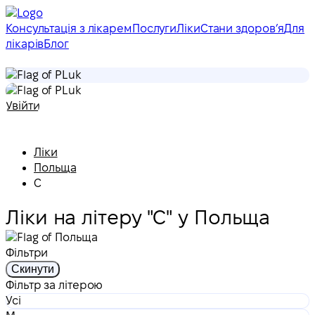
Консультація з лікарем
Послуги
Ліки
Стани здоровʼя
Для
лікарів
Блог
uk
uk
Увійти
Ліки
Польща
С
Ліки на літеру "С" у Польща
Фільтри
Скинути
Фільтр за літерою
Усі