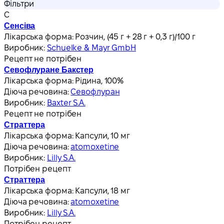
Фільтри
С
Сенсіва
Лікарська форма:
Розчин, (45 г + 28 г + 0,3 г)/100 г
Виробник:
Schuelke & Mayr GmbH
Рецепт не потрібен
Севофлуране Бакстер
Лікарська форма:
Рідина, 100%
Діюча речовина:
Севофлуран
Виробник:
Baxter S.A.
Рецепт не потрібен
Страттера
Лікарська форма:
Капсули, 10 мг
Діюча речовина:
atomoxetine
Виробник:
Lilly S.A.
Потрібен рецепт
Страттера
Лікарська форма:
Капсули, 18 мг
Діюча речовина:
atomoxetine
Виробник:
Lilly S.A.
Потрібен рецепт