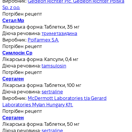
Виробник:
Gedeon Richter Plc. Gedeon Richter Polska
Sp. z o.o.
Потрібен рецепт
Сетал Мр
Лікарська форма:
Таблетки, 35 мг
Діюча речовина:
триметазидина
Виробник:
Polfarmex S.A.
Потрібен рецепт
Симлосін Ср
Лікарська форма:
Капсули, 0,4 мг
Діюча речовина:
tamsulosin
Потрібен рецепт
Сертаген
Лікарська форма:
Таблетки, 100 мг
Діюча речовина:
sertraline
Виробник:
McDermott Laboratories t/a Gerard
Laboratories Mylan Hungary Kft.
Потрібен рецепт
Сертаген
Лікарська форма:
Таблетки, 50 мг
Діюча речовина:
sertraline