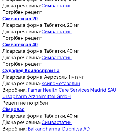
Діюча речовина:
Симвастатин
Потрібен рецепт
Сімвагексал 20
Лікарська форма:
Таблетки, 20 мг
Діюча речовина:
Симвастатин
Потрібен рецепт
Сімвагексал 40
Лікарська форма:
Таблетки, 40 мг
Діюча речовина:
Симвастатин
Потрібен рецепт
Судафед Ксилоспраи Га
Лікарська форма:
Аерозоль, 1 мг/мл
Діюча речовина:
ксилометазолин
Виробник:
Famar Health Care Services Madrid SAU
Ursapharm Arzneimittel GmbH
Рецепт не потрібен
Сімцовас
Лікарська форма:
Таблетки, 40 мг
Діюча речовина:
Симвастатин
Виробник:
Balkanpharma-Dupnitsa AD