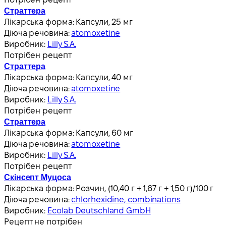
Страттера
Лікарська форма:
Капсули, 25 мг
Діюча речовина:
atomoxetine
Виробник:
Lilly S.A.
Потрібен рецепт
Страттера
Лікарська форма:
Капсули, 40 мг
Діюча речовина:
atomoxetine
Виробник:
Lilly S.A.
Потрібен рецепт
Страттера
Лікарська форма:
Капсули, 60 мг
Діюча речовина:
atomoxetine
Виробник:
Lilly S.A.
Потрібен рецепт
Скінсепт Муцоса
Лікарська форма:
Розчин, (10,40 г + 1,67 г + 1,50 г)/100 г
Діюча речовина:
chlorhexidine, combinations
Виробник:
Ecolab Deutschland GmbH
Рецепт не потрібен