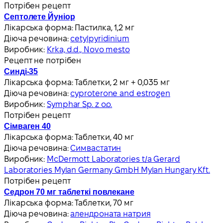
Потрібен рецепт
Септолете Йуніор
Лікарська форма:
Пастилка, 1,2 мг
Діюча речовина:
cetylpyridinium
Виробник:
Krka, d.d., Novo mesto
Рецепт не потрібен
Синді-35
Лікарська форма:
Таблетки, 2 мг + 0,035 мг
Діюча речовина:
cyproterone and estrogen
Виробник:
Symphar Sp. z o.o.
Потрібен рецепт
Сімваген 40
Лікарська форма:
Таблетки, 40 мг
Діюча речовина:
Симвастатин
Виробник:
McDermott Laboratories t/a Gerard
Laboratories Mylan Germany GmbH Mylan Hungary Kft.
Потрібен рецепт
Седрон 70 мг таблеткі повлекане
Лікарська форма:
Таблетки, 70 мг
Діюча речовина:
алендроната натрия