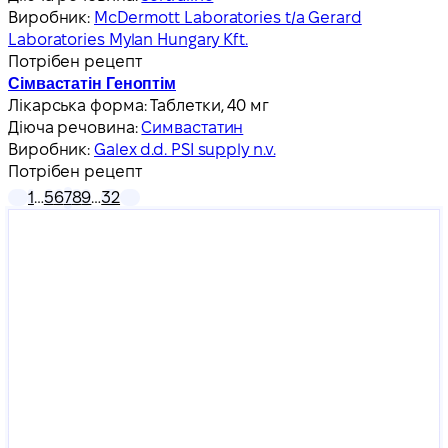
Виробник:
McDermott Laboratories t/a Gerard
Laboratories Mylan Hungary Kft.
Потрібен рецепт
Сімвастатін Геноптім
Лікарська форма:
Таблетки, 40 мг
Діюча речовина:
Симвастатин
Виробник:
Galex d.d. PSI supply n.v.
Потрібен рецепт
1
…
5
6
7
8
9
…
32