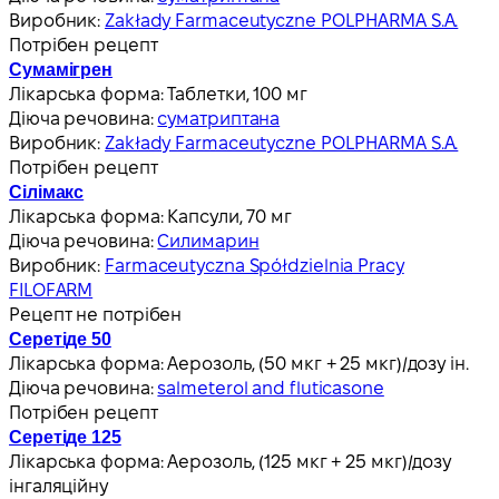
Виробник:
Zakłady Farmaceutyczne POLPHARMA S.A.
Потрібен рецепт
Сумамігрен
Лікарська форма:
Таблетки, 100 мг
Діюча речовина:
суматриптана
Виробник:
Zakłady Farmaceutyczne POLPHARMA S.A.
Потрібен рецепт
Сілімакс
Лікарська форма:
Капсули, 70 мг
Діюча речовина:
Силимарин
Виробник:
Farmaceutyczna Spółdzielnia Pracy
FILOFARM
Рецепт не потрібен
Серетіде 50
Лікарська форма:
Аерозоль, (50 мкг + 25 мкг)/дозу ін.
Діюча речовина:
salmeterol and fluticasone
Потрібен рецепт
Серетіде 125
Лікарська форма:
Аерозоль, (125 мкг + 25 мкг)/дозу
інгаляційну