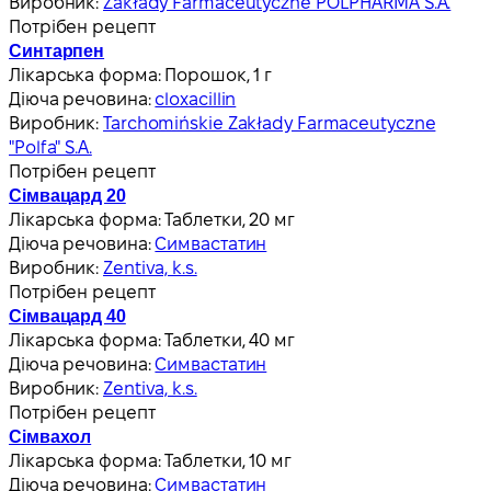
Виробник:
Zakłady Farmaceutyczne POLPHARMA S.A.
Потрібен рецепт
Синтарпен
Лікарська форма:
Порошок, 1 г
Діюча речовина:
cloxacillin
Виробник:
Tarchomińskie Zakłady Farmaceutyczne
"Polfa" S.A.
Потрібен рецепт
Сімвацард 20
Лікарська форма:
Таблетки, 20 мг
Діюча речовина:
Симвастатин
Виробник:
Zentiva, k.s.
Потрібен рецепт
Сімвацард 40
Лікарська форма:
Таблетки, 40 мг
Діюча речовина:
Симвастатин
Виробник:
Zentiva, k.s.
Потрібен рецепт
Сімвахол
Лікарська форма:
Таблетки, 10 мг
Діюча речовина:
Симвастатин