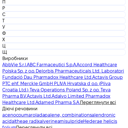
П
Р
С
Т
У
Ф
Х
Ц
Щ
Виробники
AbbVie S.r.l.
ABC Farmaceutici S.p.A.
Accord Healthcare
Polska Sp. z o.o. Delorbis Pharmaceuticals Ltd. Laboratori
Fundació Dau Pharmadox Healthcare Ltd.
Actavis Group
PTC ehf. Merckle GmbH PLIVA Hrvatska d o.o. (Pliva
Croatia Ltd.) Teva Operations Poland Sp. z o.o. Teva
Pharma B.V.
Actavis Ltd.
Adalvo Limited Pharmadox
Healthcare Ltd.
Adamed Pharma S.A.
Переглянути всі
Діючі речовини
acenocoumarol
adapalene, combinations
alendronic
acid
altheae radix
alverine
amisulpride
Hederae helicis
folium
Переглянути всі