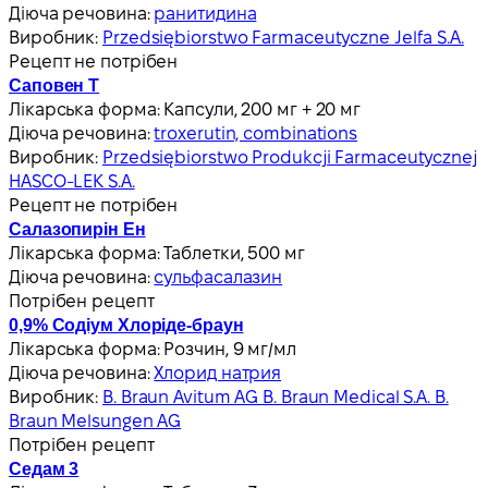
Діюча речовина:
ранитидина
Виробник:
Przedsiębiorstwo Farmaceutyczne Jelfa S.A.
Рецепт не потрібен
Саповен Т
Лікарська форма:
Капсули, 200 мг + 20 мг
Діюча речовина:
troxerutin, combinations
Виробник:
Przedsiębiorstwo Produkcji Farmaceutycznej
HASCO-LEK S.A.
Рецепт не потрібен
Салазопирін Ен
Лікарська форма:
Таблетки, 500 мг
Діюча речовина:
сульфасалазин
Потрібен рецепт
0,9% Содіум Хлоріде-браун
Лікарська форма:
Розчин, 9 мг/мл
Діюча речовина:
Хлорид натрия
Виробник:
B. Braun Avitum AG B. Braun Medical S.A. B.
Braun Melsungen AG
Потрібен рецепт
Седам 3