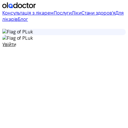
Консультація з лікарем
Послуги
Ліки
Стани здоровʼя
Для
лікарів
Блог
uk
uk
Увійти