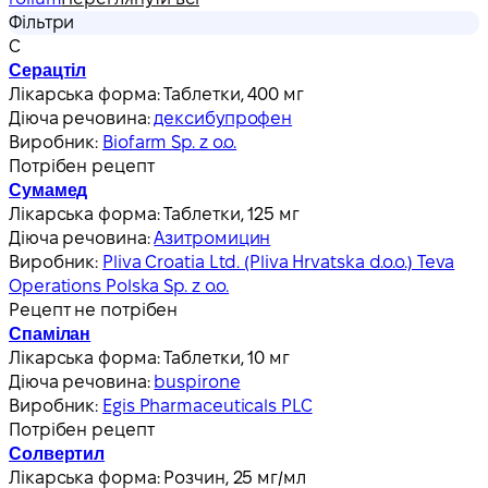
Фільтри
С
Серацтіл
Лікарська форма:
Таблетки, 400 мг
Діюча речовина:
дексибупрофен
Виробник:
Biofarm Sp. z o.o.
Потрібен рецепт
Сумамед
Лікарська форма:
Таблетки, 125 мг
Діюча речовина:
Азитромицин
Виробник:
Pliva Croatia Ltd. (Pliva Hrvatska d.o.o.) Teva
Operations Polska Sp. z o.o.
Рецепт не потрібен
Спамілан
Лікарська форма:
Таблетки, 10 мг
Діюча речовина:
buspirone
Виробник:
Egis Pharmaceuticals PLC
Потрібен рецепт
Солвертил
Лікарська форма:
Розчин, 25 мг/мл