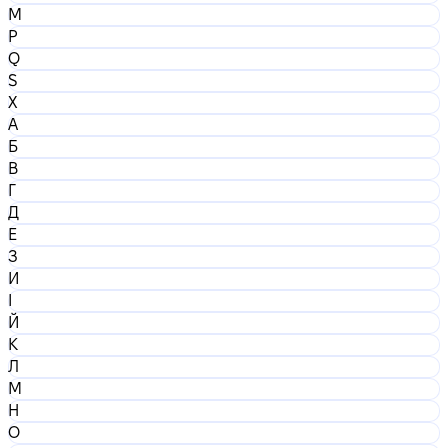
M
P
Q
S
X
А
Б
В
Г
Д
Е
З
И
І
Й
К
Л
М
Н
О