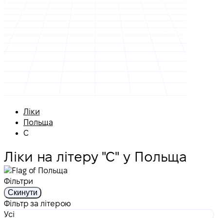
Ліки
Польща
С
Ліки на літеру "С" у Польща
Фільтри
Скинути
Фільтр за літерою
Усі