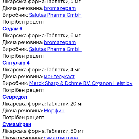
Лікарська форма:
Таблетки, 3 мг
Діюча речовина:
bromazepam
Виробник:
Salutas Pharma GmbH
Потрібен рецепт
Седам 6
Лікарська форма:
Таблетки, 6 мг
Діюча речовина:
bromazepam
Виробник:
Salutas Pharma GmbH
Потрібен рецепт
Сінгулаір 4
Лікарська форма:
Таблетки, 4 мг
Діюча речовина:
монтелукаст
Виробник:
Merck Sharp & Dohme B.V. Organon Heist bv
Потрібен рецепт
Севредол
Лікарська форма:
Таблетки, 20 мг
Діюча речовина:
Морфин
Потрібен рецепт
Сумамігрен
Лікарська форма:
Таблетки, 50 мг
Діюча речовина:
суматриптана