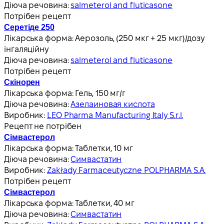
Діюча речовина:
salmeterol and fluticasone
Потрібен рецепт
Серетіде 250
Лікарська форма:
Аерозоль, (250 мкг + 25 мкг)/дозу
інгаляційну
Діюча речовина:
salmeterol and fluticasone
Потрібен рецепт
Скінорен
Лікарська форма:
Гель, 150 мг/г
Діюча речовина:
Азелаиновая кислота
Виробник:
LEO Pharma Manufacturing Italy S.r.l.
Рецепт не потрібен
Сімвастерол
Лікарська форма:
Таблетки, 10 мг
Діюча речовина:
Симвастатин
Виробник:
Zakłady Farmaceutyczne POLPHARMA S.A.
Потрібен рецепт
Сімвастерол
Лікарська форма:
Таблетки, 40 мг
Діюча речовина:
Симвастатин