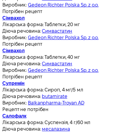
Виробник:
Gedeon Richter Polska Sp. z o.o.
Потрібен рецепт
Сімвахол
Лікарська форма:
Таблетки, 20 мг
Діюча речовина:
Симвастатин
Виробник:
Gedeon Richter Polska Sp. z o.o.
Потрібен рецепт
Сімвахол
Лікарська форма:
Таблетки, 40 мг
Діюча речовина:
Симвастатин
Виробник:
Gedeon Richter Polska Sp. z o.o.
Потрібен рецепт
Супремін
Лікарська форма:
Сироп, 4 мг/5 мл
Діюча речовина:
butamirate
Виробник:
Balkanpharma-Troyan AD
Рецепт не потрібен
Салофалк
Лікарська форма:
Суспензія, 4 г/60 мл
Діюча речовина:
месалазина