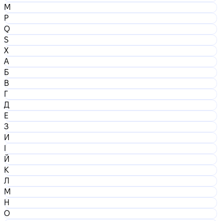
M
P
Q
S
X
А
Б
В
Г
Д
Е
З
И
І
Й
К
Л
М
Н
О