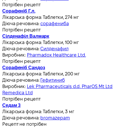
Потрібен рецепт
Сорафеніб Г.л.
Лікарська форма:
Таблетки, 274 мг
Діюча речовина:
сорафениба
Потрібен рецепт
Сілденафіл Валмарк
Лікарська форма:
Таблетки, 100 мг
Діюча речовина:
Силденафил
Виробник:
Pharmadox Healthcare Ltd.
Потрібен рецепт
Сорафеніб Сандоз
Лікарська форма:
Таблетки, 200 мг
Діюча речовина:
Гефитиниб
Виробник:
Lek Pharmaceuticals d.d. PharOS Mt Ltd
Remedica Ltd
Потрібен рецепт
Седам 3
Лікарська форма:
Таблетки, 3 мг
Діюча речовина:
bromazepam
Рецепт не потрібен