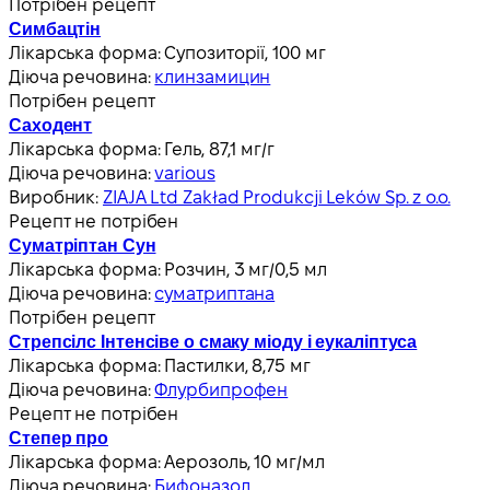
Потрібен рецепт
Симбацтін
Лікарська форма:
Супозиторії, 100 мг
Діюча речовина:
клинзамицин
Потрібен рецепт
Саходент
Лікарська форма:
Гель, 87,1 мг/г
Діюча речовина:
various
Виробник:
ZIAJA Ltd Zakład Produkcji Leków Sp. z o.o.
Рецепт не потрібен
Суматріптан Сун
Лікарська форма:
Розчин, 3 мг/0,5 мл
Діюча речовина:
суматриптана
Потрібен рецепт
Стрепсілс Інтенсіве о смаку міоду і еукаліптуса
Лікарська форма:
Пастилки, 8,75 мг
Діюча речовина:
Флурбипрофен
Рецепт не потрібен
Степер про
Лікарська форма:
Аерозоль, 10 мг/мл
Діюча речовина:
Бифоназол