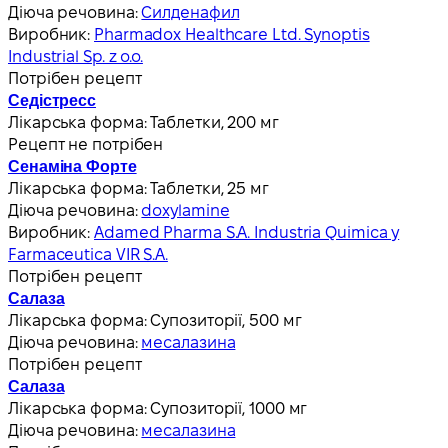
Діюча речовина:
Силденафил
Виробник:
Pharmadox Healthcare Ltd. Synoptis
Industrial Sp. z o.o.
Потрібен рецепт
Седістресс
Лікарська форма:
Таблетки, 200 мг
Рецепт не потрібен
Сенаміна Форте
Лікарська форма:
Таблетки, 25 мг
Діюча речовина:
doxylamine
Виробник:
Adamed Pharma S.A. Industria Quimica y
Farmaceutica VIR S.A.
Потрібен рецепт
Салаза
Лікарська форма:
Супозиторії, 500 мг
Діюча речовина:
месалазина
Потрібен рецепт
Салаза
Лікарська форма:
Супозиторії, 1000 мг
Діюча речовина:
месалазина