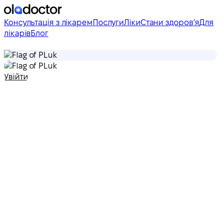
Консультація з лікарем
Послуги
Ліки
Стани здоровʼя
Для
лікарів
Блог
uk
uk
Увійти