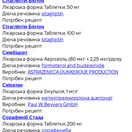
Сітагліптін Біотон
Лікарська форма:
Таблетки, 50 мг
Діюча речовина:
sitagliptin
Потрібен рецепт
Сітагліптін Біотон
Лікарська форма:
Таблетки, 100 мг
Діюча речовина:
sitagliptin
Потрібен рецепт
Симбіцорт
Лікарська форма:
Аерозоль, (80 мкг + 2,25 мкг)/дозу
Діюча речовина:
formoterol and budesonide
Виробник:
ASTRAZENECA DUNKERQUE PRODUCTION
Потрібен рецепт
Скінатан
Лікарська форма:
Емульсія, 1 мг/г
Діюча речовина:
метилпреднизолона ацепонат
Виробник:
Paul W. Beyvers GmbH
Потрібен рецепт
Сорафеніб Стада
Лікарська форма:
Таблетки, 200 мг
Діюча речовина:
сорафениба