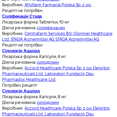
Виробник:
Aflofarm Farmacja Polska Sp. z o.o.
Рецепт не потрібен
Соліфенацін Стада
Лікарська форма:
Таблетки, 10 мг
Діюча речовина:
солифенацин
Виробник:
Centrafarm Services B.V. Clonmel Healthcare
Ltd. STADA Arzneimittel AG STADA Arzneimittel AG
Рецепт не потрібен
Сілодосін Аццорд
Лікарська форма:
Капсули, 4 мг
Діюча речовина:
силодозин
Виробник:
Accord Healthcare Polska Sp. z o.o. Delorbis
Pharmaceuticals Ltd. Laboratori Fundació Dau
Pharmadox Healthcare Ltd.
Потрібен рецепт
Сілодосін Аццорд
Лікарська форма:
Капсули, 8 мг
Діюча речовина:
силодозин
Виробник:
Accord Healthcare Polska Sp. z o.o. Delorbis
Pharmaceuticals Ltd. Laboratori Fundació Dau