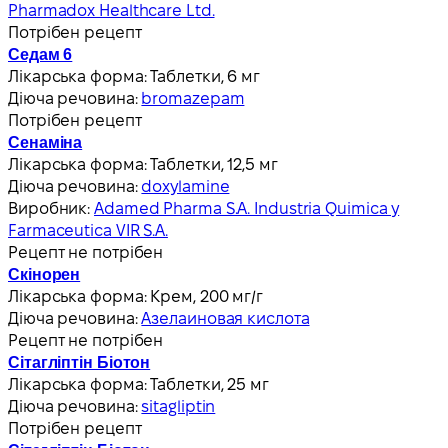
Pharmadox Healthcare Ltd.
Потрібен рецепт
Седам 6
Лікарська форма:
Таблетки, 6 мг
Діюча речовина:
bromazepam
Потрібен рецепт
Сенаміна
Лікарська форма:
Таблетки, 12,5 мг
Діюча речовина:
doxylamine
Виробник:
Adamed Pharma S.A. Industria Quimica y
Farmaceutica VIR S.A.
Рецепт не потрібен
Скінорен
Лікарська форма:
Крем, 200 мг/г
Діюча речовина:
Азелаиновая кислота
Рецепт не потрібен
Сітагліптін Біотон
Лікарська форма:
Таблетки, 25 мг
Діюча речовина:
sitagliptin
Потрібен рецепт