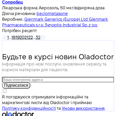
Сопробец
Лікарська форма:
Аерозоль, 50 мкг/відміряна доза
Діюча речовина:
beclometasone
Виробник:
Glenmark Generics (Europe) Ltd Glenmark
Pharmaceuticals s.r.o. Synoptis Industrial Sp. z o.o.
Потрібен рецепт
1
…
18
19
20
21
22
…
32
Будьте в курсі новин Oladoctor
Інформація про нові послуги, оновлення сервісу та
корисні матеріали для пацієнтів.
Підписатися
Я погоджуюся отримувати інформаційні та
маркетингові листи від Oladoctor і приймаю
Політику конфіденційності
та
Умови використання
.