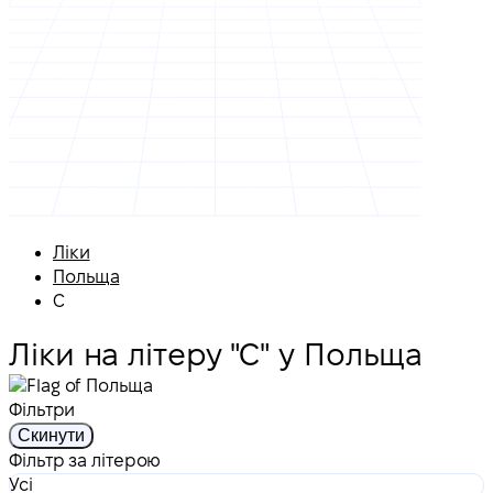
Ліки
Польща
С
Ліки на літеру "С" у Польща
Фільтри
Скинути
Фільтр за літерою
Усі