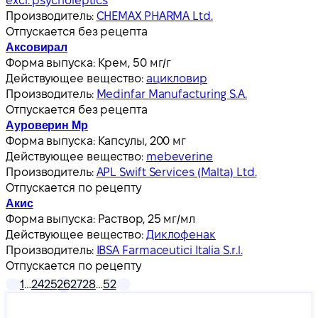
excl. psycholeptics
Производитель:
CHEMAX PHARMA Ltd.
Отпускается без рецепта
Аксовирал
Форма выпуска:
Крем, 50 мг/г
Действующее вещество:
ацикловир
Производитель:
Medinfar Manufacturing S.A.
Отпускается без рецепта
Ауроверин Мр
Форма выпуска:
Капсулы, 200 мг
Действующее вещество:
mebeverine
Производитель:
APL Swift Services (Malta) Ltd.
Отпускается по рецепту
Акис
Форма выпуска:
Раствор, 25 мг/мл
Действующее вещество:
Диклофенак
Производитель:
IBSA Farmaceutici Italia S.r.l.
Отпускается по рецепту
1
…
24
25
26
27
28
…
52