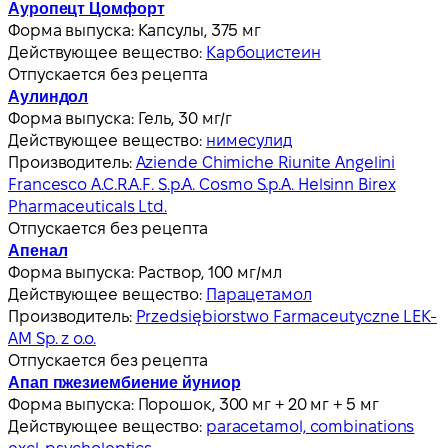
Ауропецт Цомфорт
Форма выпуска:
Капсулы, 375 мг
Действующее вещество:
Карбоцистеин
Отпускается без рецепта
Аулиндол
Форма выпуска:
Гель, 30 мг/г
Действующее вещество:
нимесулид
Производитель:
Aziende Chimiche Riunite Angelini
Francesco A.C.R.A.F. S.p.A. Cosmo S.p.A. Helsinn Birex
Pharmaceuticals Ltd.
Отпускается без рецепта
Апенал
Форма выпуска:
Раствор, 100 мг/мл
Действующее вещество:
Парацетамол
Производитель:
Przedsiębiorstwo Farmaceutyczne LEK-
AM Sp. z o.o.
Отпускается без рецепта
Апап пжезиембиение йуниор
Форма выпуска:
Порошок, 300 мг + 20 мг + 5 мг
Действующее вещество:
paracetamol, combinations