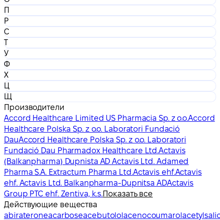
П
Р
С
Т
У
Ф
Х
Ц
Щ
Производители
Accord Healthcare Limited US Pharmacia Sp. z o.o.
Accord
Healthcare Polska Sp. z o.o. Laboratori Fundació
Dau
Accord Healthcare Polska Sp. z o.o. Laboratori
Fundació Dau Pharmadox Healthcare Ltd.
Actavis
(Balkanpharma) Dupnista AD Actavis Ltd. Adamed
Pharma S.A. Extractum Pharma Ltd.
Actavis ehf.
Actavis
ehf. Actavis Ltd. Balkanpharma-Dupnitsa AD
Actavis
Group PTC ehf. Zentiva, k.s.
Показать все
Действующие вещества
abiraterone
acarbose
acebutolol
acenocoumarol
acetylsalic