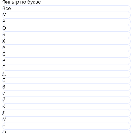
Фильтр по букве
Все
M
P
Q
S
X
А
Б
В
Г
Д
Е
З
И
Й
К
Л
М
Н
О