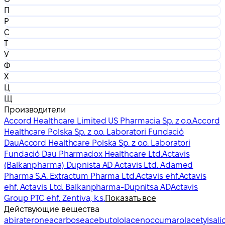
П
Р
С
Т
У
Ф
Х
Ц
Щ
Производители
Accord Healthcare Limited US Pharmacia Sp. z o.o.
Accord
Healthcare Polska Sp. z o.o. Laboratori Fundació
Dau
Accord Healthcare Polska Sp. z o.o. Laboratori
Fundació Dau Pharmadox Healthcare Ltd.
Actavis
(Balkanpharma) Dupnista AD Actavis Ltd. Adamed
Pharma S.A. Extractum Pharma Ltd.
Actavis ehf.
Actavis
ehf. Actavis Ltd. Balkanpharma-Dupnitsa AD
Actavis
Group PTC ehf. Zentiva, k.s.
Показать все
Действующие вещества
abiraterone
acarbose
acebutolol
acenocoumarol
acetylsalic