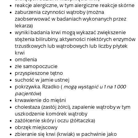
reakcje alergiczne, w tym alergiczne reakcje skórne
zaburzenia czynności wątroby (można
zaobserwować w badaniach wykonanych przez
lekarza)
wyniki badania krwi mogą wykazać zwiększenie
stężenia bilirubiny, aktywności niektórych enzymów
trzustkowych lub wątrobowych lub liczby płytek
krwi
omdlenia
złe samopoczucie
przyspieszone tętno
suchość w jamie ustnej
pokrzywka. Rzadko (
mogą wystąpić u 1 na 1 000
pacjentów
)
krwawienie do mięśni
cholestaza (zastój żółci), zapalenie wątroby w tym
uszkodzenie komórek wątroby
zażółcenie skóry i oczu (żółtaczka)
obrzęk miejscowy
zbieranie się krwi (krwiak) w pachwinie jako