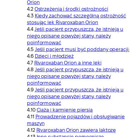
Orion
Ostrzeżenia i środki ostrożności
Kiedy zachować szczególną ostrożność
stosując lek Rivaroxaban Orion
Jeśli pacjent przypuszcza, że istnieją u
niego opisane powyżej stany, należy
poinformować
Jeśli pacjent musi być poddany operacji:
Dzieci i młodzież
Rivaroxaban Orion a inne leki
Jeśli pacjent przypuszcza, że istnieją u
niego opisane powyżej stany, należy
poinformować
Jeśli pacjent przypuszcza, że istnieją u
niego opisane powyżej stany, należy
poinformować
Ciąża i karmienie piersią
Prowadzenie pojazdów i obsługiwanie
maszyn
Rivaroxaban Orion zawiera laktozę
Inne substancje pomocnicze