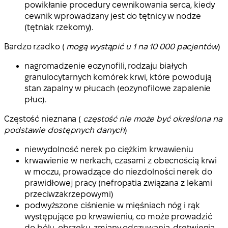
powikłanie procedury cewnikowania serca, kiedy
cewnik wprowadzany jest do tętnicy w nodze
(tętniak rzekomy).
Bardzo rzadko (
mogą wystąpić u 1 na 10 000 pacjentów
)
nagromadzenie eozynofili, rodzaju białych
granulocytarnych komórek krwi, które powodują
stan zapalny w płucach (eozynofilowe zapalenie
płuc).
Częstość nieznana (
częstość nie może być określona na
podstawie dostępnych danych
)
niewydolność nerek po ciężkim krwawieniu
krwawienie w nerkach, czasami z obecnością krwi
w moczu, prowadzące do niezdolności nerek do
prawidłowej pracy (nefropatia związana z lekami
przeciwzakrzepowymi)
podwyższone ciśnienie w mięśniach nóg i rąk
występujące po krwawieniu, co może prowadzić
do bólu, obrzęku, zmiany odczuwania, drętwienia