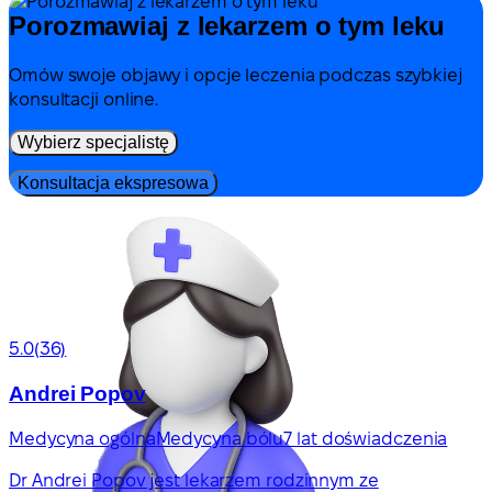
Porozmawiaj z lekarzem o tym leku
Omów swoje objawy i opcje leczenia podczas szybkiej
konsultacji online.
Wybierz specjalistę
Konsultacja ekspresowa
5.0
(36)
Andrei Popov
Medycyna ogólna
Medycyna bólu
7 lat doświadczenia
Dr Andrei Popov jest lekarzem rodzinnym ze