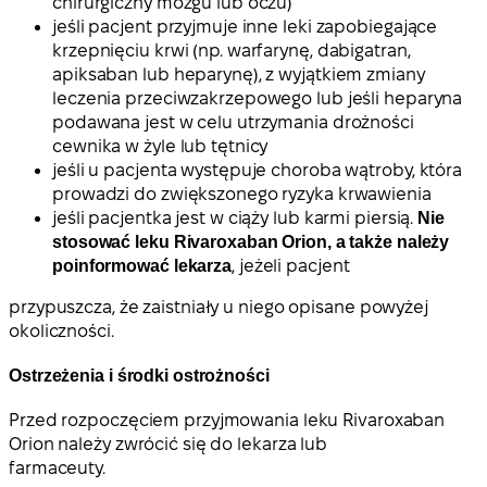
chirurgiczny mózgu lub oczu)
jeśli pacjent przyjmuje inne leki zapobiegające
krzepnięciu krwi (np. warfarynę, dabigatran,
apiksaban lub heparynę), z wyjątkiem zmiany
leczenia przeciwzakrzepowego lub jeśli heparyna
podawana jest w celu utrzymania drożności
cewnika w żyle lub tętnicy
jeśli u pacjenta występuje choroba wątroby, która
prowadzi do zwiększonego ryzyka krwawienia
jeśli pacjentka jest w ciąży lub karmi piersią.
Nie
stosować leku Rivaroxaban Orion, a także należy
poinformować lekarza
, jeżeli pacjent
przypuszcza, że zaistniały u niego opisane powyżej
okoliczności.
Ostrzeżenia i środki ostrożności
Przed rozpoczęciem przyjmowania leku Rivaroxaban
Orion należy zwrócić się do lekarza lub
farmaceuty.