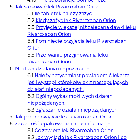
Jak stosować lek Rivaroxaban Orion
Ile tabletek należy zażyć
Kiedy zażyć lek Rivaroxaban Orion
Przyjęcie większej niż zalecana dawki leku
Rivaroxaban Orion
Pominięcie przyjęcia leku Rivaroxaban
Orion
Przerwanie przyjmowania leku
Rivaroxaban Orion
Możliwe działania niepożądane
Należy natychmiast powiadomić lekarza,
jeśli wystąpi którekolwiek z następujących
działań niepożądanych:
Ogólny wykaz możliwych działań
niepożądanych:
Zgłaszanie działań niepożądanych
Jak przechowywać lek Rivaroxaban Orion
Zawartość opakowania i inne informacje
Co zawiera lek Rivaroxaban Orion
Jak wygląda lek Rivaroxaban Orion i co