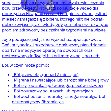
specjalistycznym przygotowaniem w zakresie leczenia
bólu przewlekłego. Prowadzi konsultacje wideo dla
dorosłych w Hiszpanii i w całej Europie: zarówno jeśli od
miesięcy zmagasz się z bólem, którego nikt nie potrafił
dobrze wyjaśnić, jak i wtedy, gdy potrzebujesz rozwiązać
problem zdrowotny bez czekania tygodniami na wizytę.
Jego podejście jest jasne: wysłuchać, uporządkować
Twój przypadek i przedstawić praktyczny plan działania
oparty na medycynie opartej na dowodach oraz
dostosowany do Twojej historii medycznej i potrzeb.
Ból: w czym może pomóc
Ból przewlekły (ponad 3 miesiące)
Migrena i nawracające lub bardzo silne bóle głowy
Ból szyi, odcinka lędźwiowego, pleców i stawów
Ból pourazowy po urazach lub operacjach
Ból pochodzenia neurologicznego: neuralgia, ból
neuropatyczny, fibromialgia