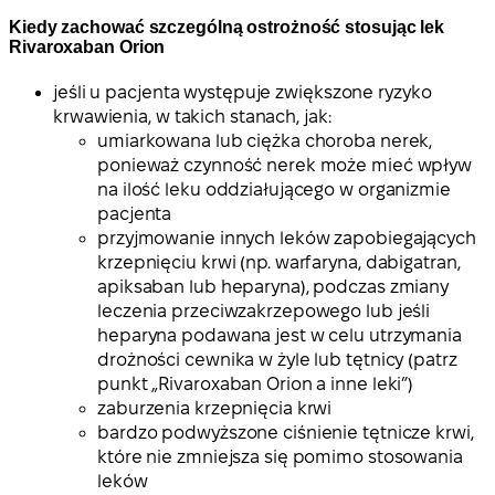
Kiedy zachować szczególną ostrożność stosując lek
Rivaroxaban Orion
jeśli u pacjenta występuje zwiększone ryzyko
krwawienia, w takich stanach, jak:
umiarkowana lub ciężka choroba nerek,
ponieważ czynność nerek może mieć wpływ
na ilość leku oddziałującego w organizmie
pacjenta
przyjmowanie innych leków zapobiegających
krzepnięciu krwi (np. warfaryna, dabigatran,
apiksaban lub heparyna), podczas zmiany
leczenia przeciwzakrzepowego lub jeśli
heparyna podawana jest w celu utrzymania
drożności cewnika w żyle lub tętnicy (patrz
punkt „Rivaroxaban Orion a inne leki”)
zaburzenia krzepnięcia krwi
bardzo podwyższone ciśnienie tętnicze krwi,
które nie zmniejsza się pomimo stosowania
leków