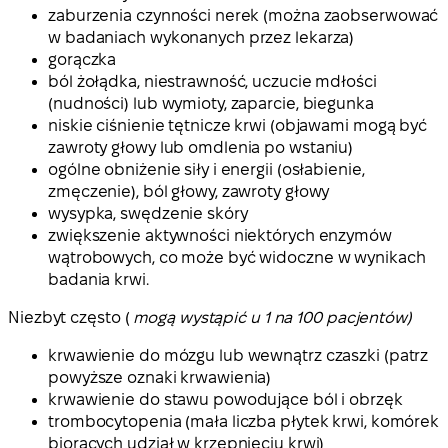
zaburzenia czynności nerek (można zaobserwować
w badaniach wykonanych przez lekarza)
gorączka
ból żołądka, niestrawność, uczucie mdłości
(nudności) lub wymioty, zaparcie, biegunka
niskie ciśnienie tętnicze krwi (objawami mogą być
zawroty głowy lub omdlenia po wstaniu)
ogólne obniżenie siły i energii (osłabienie,
zmęczenie), ból głowy, zawroty głowy
wysypka, swędzenie skóry
zwiększenie aktywności niektórych enzymów
wątrobowych, co może być widoczne w wynikach
badania krwi.
Niezbyt często (
mogą wystąpić u 1 na 100 pacjentów)
krwawienie do mózgu lub wewnątrz czaszki (patrz
powyższe oznaki krwawienia)
krwawienie do stawu powodujące ból i obrzęk
trombocytopenia (mała liczba płytek krwi, komórek
biorących udział w krzepnięciu krwi)