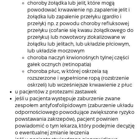
choroby żołądka lub jelit, które mogą
powodować krwawienie np. zapalenie jelit i
żołądka lub zapalenie przełyku (gardło i
przełyk) np. z powodu choroby refluksowej
przełyku (cofanie się kwasu żołądkowego do
przełyku) lub nowotwory zlokalizowane w
żołądku lub jelitach, lub układzie płciowym,
lub układzie moczowym
choroba naczyń krwionośnych tylnej części
gałek ocznych (retinopatia)
choroba płuc, w której oskrzela są
rozszerzone i wypełnione ropą (rozstrzenie
oskrzeli) lub wcześniejsze krwawienie z płuc
u pacjentów z protezami zastawek
jeśli u pacjenta występuje zaburzenie zwane
zespołem antyfosfolipidowym (zaburzenie układu
odpornościowego powodujące zwiększone ryzyko
powstawania zakrzepów), pacjent powinien
powiadomić o tym lekarza, który podejmie decyzję
o ewentualnej zmianie leczenia