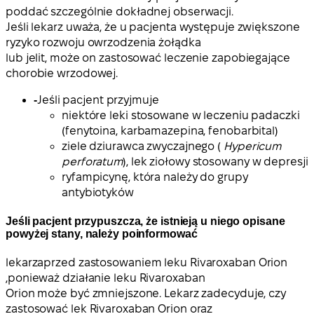
poddać szczególnie dokładnej obserwacji.
Jeśli lekarz uważa, że u pacjenta występuje zwiększone
ryzyko rozwoju owrzodzenia żołądka
lub jelit, może on zastosować leczenie zapobiegające
chorobie wrzodowej.
-
Jeśli pacjent przyjmuje
niektóre leki stosowane w leczeniu padaczki
(fenytoina, karbamazepina, fenobarbital)
ziele dziurawca zwyczajnego (
Hypericum
perforatum
), lek ziołowy stosowany w depresji
ryfampicynę, która należy do grupy
antybiotyków
Jeśli pacjent przypuszcza, że istnieją u niego opisane
powyżej stany, należy poinformować
lekarza
przed zastosowaniem leku Rivaroxaban Orion
,
ponieważ działanie leku Rivaroxaban
Orion może być zmniejszone. Lekarz zadecyduje, czy
zastosować lek Rivaroxaban Orion oraz