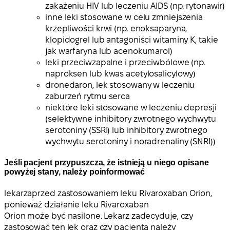
zakażeniu HIV lub leczeniu AIDS (np. rytonawir)
inne leki stosowane w celu zmniejszenia
krzepliwości krwi (np. enoksaparyna,
klopidogrel lub antagoniści witaminy K, takie
jak warfaryna lub acenokumarol)
leki przeciwzapalne i przeciwbólowe (np.
naproksen lub kwas acetylosalicylowy)
dronedaron, lek stosowany w leczeniu
zaburzeń rytmu serca
niektóre leki stosowane w leczeniu depresji
(selektywne inhibitory zwrotnego wychwytu
serotoniny (SSRI) lub inhibitory zwrotnego
wychwytu serotoniny i noradrenaliny (SNRI))
Jeśli pacjent przypuszcza, że istnieją u niego opisane
powyżej stany, należy poinformować
lekarza
przed zastosowaniem leku Rivaroxaban Orion,
ponieważ działanie leku Rivaroxaban
Orion może być nasilone. Lekarz zadecyduje, czy
zastosować ten lek oraz czy pacjenta należy