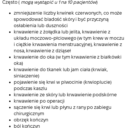
Często (
mogą wystąpić u 1 na 10 pacjentów
)
zmniejszenie liczby krwinek czerwonych, co może
spowodować bladość skóry i być przyczyną
osłabienia lub duszności
krwawienie z żołądka lub jelita, krwawienie z
układu moczowo-płciowego (w tym krew w moczu
i ciężkie krwawienia menstruacyjne), krwawienie z
nosa, krwawienie z dziąseł
krwawienie do oka (w tym krwawienie z białkówki
oka)
krwawienie do tkanek lub jam ciała (krwiak,
siniaczenie)
pojawienie się krwi w plwocinie (krwioplucie)
podczas kaszlu
krwawienie ze skóry lub krwawienie podskórne
krwawienie po operacji
sączenie się krwi lub płynu z rany po zabiegu
chirurgicznym
obrzęk kończyn
ból kończyn