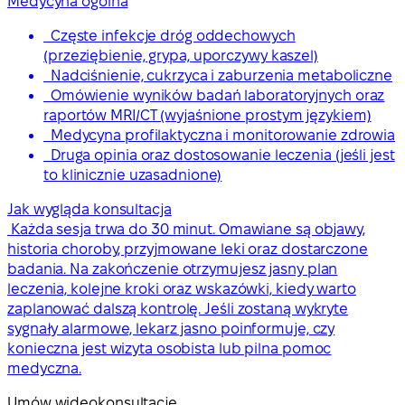
Medycyna ogólna
Częste infekcje dróg oddechowych
(przeziębienie, grypa, uporczywy kaszel)
Nadciśnienie, cukrzyca i zaburzenia metaboliczne
Omówienie wyników badań laboratoryjnych oraz
raportów MRI/CT (wyjaśnione prostym językiem)
Medycyna profilaktyczna i monitorowanie zdrowia
Druga opinia oraz dostosowanie leczenia (jeśli jest
to klinicznie uzasadnione)
Jak wygląda konsultacja
Każda sesja trwa do 30 minut. Omawiane są objawy,
historia choroby, przyjmowane leki oraz dostarczone
badania. Na zakończenie otrzymujesz jasny plan
leczenia, kolejne kroki oraz wskazówki, kiedy warto
zaplanować dalszą kontrolę. Jeśli zostaną wykryte
sygnały alarmowe, lekarz jasno poinformuje, czy
konieczna jest wizyta osobista lub pilna pomoc
medyczna.
Umów wideokonsultację