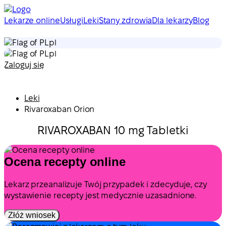
Lekarze online
Usługi
Leki
Stany zdrowia
Dla lekarzy
Blog
pl
pl
Zaloguj się
Leki
Rivaroxaban Orion
RIVAROXABAN 10 mg Tabletki
Ocena recepty online
Lekarz przeanalizuje Twój przypadek i zdecyduje, czy
wystawienie recepty jest medycznie uzasadnione.
Złóż wniosek