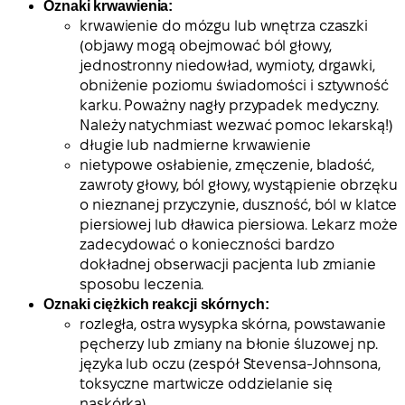
Oznaki krwawienia:
krwawienie do mózgu lub wnętrza czaszki
(objawy mogą obejmować ból głowy,
jednostronny niedowład, wymioty, drgawki,
obniżenie poziomu świadomości i sztywność
karku. Poważny nagły przypadek medyczny.
Należy natychmiast wezwać pomoc lekarską!)
długie lub nadmierne krwawienie
nietypowe osłabienie, zmęczenie, bladość,
zawroty głowy, ból głowy, wystąpienie obrzęku
o nieznanej przyczynie, duszność, ból w klatce
piersiowej lub dławica piersiowa. Lekarz może
zadecydować o konieczności bardzo
dokładnej obserwacji pacjenta lub zmianie
sposobu leczenia.
Oznaki ciężkich reakcji skórnych:
rozległa, ostra wysypka skórna, powstawanie
pęcherzy lub zmiany na błonie śluzowej np.
języka lub oczu (zespół Stevensa-Johnsona,
toksyczne martwicze oddzielanie się
naskórka).