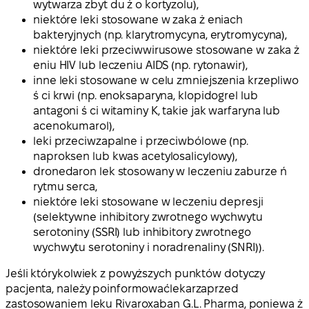
wytwarza zbyt du ż o kortyzolu),
niektóre leki stosowane w zaka ż eniach
bakteryjnych (np. klarytromycyna, erytromycyna),
niektóre leki przeciwwirusowe stosowane w zaka ż
eniu HIV lub leczeniu AIDS (np. rytonawir),
inne leki stosowane w celu zmniejszenia krzepliwo
ś ci krwi (np. enoksaparyna, klopidogrel lub
antagoni ś ci witaminy K, takie jak warfaryna lub
acenokumarol),
leki przeciwzapalne i przeciwbólowe (np.
naproksen lub kwas acetylosalicylowy),
dronedaron lek stosowany w leczeniu zaburze ń
rytmu serca,
niektóre leki stosowane w leczeniu depresji
(selektywne inhibitory zwrotnego wychwytu
serotoniny (SSRI) lub inhibitory zwrotnego
wychwytu serotoniny i noradrenaliny (SNRI)).
Jeśli którykolwiek z powyższych punktów dotyczy
pacjenta, należy poinformowaćlekarza
przed
zastosowaniem leku Rivaroxaban G.L. Pharma, poniewa ż