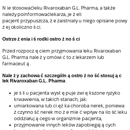
N
ie stosowaćleku Rivaroxaban G.L. Pharma, a także
należy poinformowaćlekarza
, je ż eli
pacjent przypuszcza, ż e zaistniały u niego opisane powy
ż ej okoliczno ś ci.
Ostrze ż enia i ś rodki ostro ż no ś ci
Przed rozpocz ę ciem przyjmowania leku Rivaroxaban
G.L. Pharma nale ż y omówi ć to z lekarzem lub
farmaceut ą .
Nale ż y zachowa ć szczególn ą ostro ż no ść stosuj ą c
lek Rivaroxaban G.L. Pharma
je ś li u pacjenta wyst ę puje zwi ę kszone ryzyko
krwawienia, w takich stanach, jak:
umiarkowana lub ci ęż ka choroba nerek, poniewa
ż czynno ść nerek mo ż e mie ć wpływ na ilo ść leku
oddziałuj ą cego w organizmie pacjenta,
przyjmowanie innych leków zapobiegaj ą cych