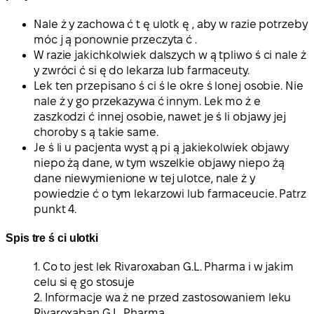
Nale ż y zachowa ć t ę ulotk ę , aby w razie potrzeby
móc j ą ponownie przeczyta ć .
W razie jakichkolwiek dalszych w ą tpliwo ś ci nale ż
y zwróci ć si ę do lekarza lub farmaceuty.
Lek ten przepisano ś ci ś le okre ś lonej osobie. Nie
nale ż y go przekazywa ć innym. Lek mo ż e
zaszkodzi ć innej osobie, nawet je ś li objawy jej
choroby s ą takie same.
Je ś li u pacjenta wyst ą pi ą jakiekolwiek objawy
niepo żą dane, w tym wszelkie objawy niepo żą
dane niewymienione w tej ulotce, nale ż y
powiedzie ć o tym lekarzowi lub farmaceucie. Patrz
punkt 4.
Spis tre ś ci ulotki
1. Co to jest lek Rivaroxaban G.L. Pharma i w jakim
celu si ę go stosuje
2. Informacje wa ż ne przed zastosowaniem leku
Rivaroxaban G.L. Pharma