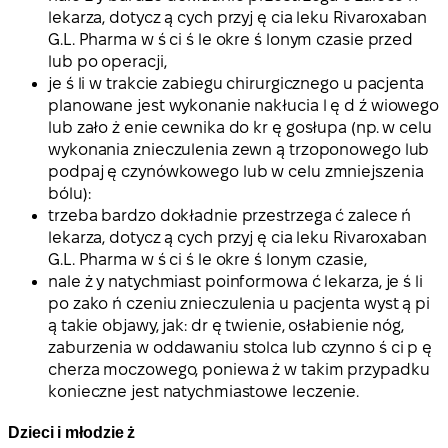
lekarza, dotycz ą cych przyj ę cia leku Rivaroxaban
G.L. Pharma w ś ci ś le okre ś lonym czasie przed
lub po operacji,
je ś li w trakcie zabiegu chirurgicznego u pacjenta
planowane jest wykonanie nakłucia l ę d ź wiowego
lub zało ż enie cewnika do kr ę gosłupa (np. w celu
wykonania znieczulenia zewn ą trzoponowego lub
podpaj ę czynówkowego lub w celu zmniejszenia
bólu):
trzeba bardzo dokładnie przestrzega ć zalece ń
lekarza, dotycz ą cych przyj ę cia leku Rivaroxaban
G.L. Pharma w ś ci ś le okre ś lonym czasie,
nale ż y natychmiast poinformowa ć lekarza, je ś li
po zako ń czeniu znieczulenia u pacjenta wyst ą pi
ą takie objawy, jak: dr ę twienie, osłabienie nóg,
zaburzenia w oddawaniu stolca lub czynno ś ci p ę
cherza moczowego, poniewa ż w takim przypadku
konieczne jest natychmiastowe leczenie.
Dzieci i młodzie ż