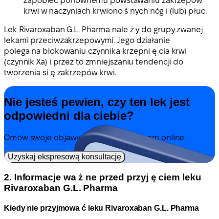
zapobiec ponownemu powstawaniu zakrzepów
krwi w naczyniach krwiono ś nych nóg i (lub) płuc.
Lek Rivaroxaban G.L. Pharma nale ż y do grupy zwanej
lekami przeciwzakrzepowymi. Jego działanie
polega na blokowaniu czynnika krzepni ę cia krwi
(czynnik Xa) i przez to zmniejszaniu tendencji do
tworzenia si ę zakrzepów krwi.
Nie jesteś pewien, czy ten lek jest
odpowiedni dla ciebie?
Omów swoje objawy i leczenie z lekarzem online.
Uzyskaj ekspresową konsultację
2. Informacje wa ż ne przed przyj ę ciem leku
Rivaroxaban G.L. Pharma
Kiedy nie przyjmowa ć leku Rivaroxaban G.L. Pharma