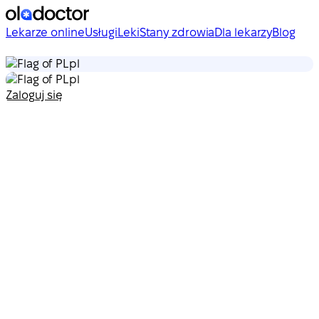
Lekarze online
Usługi
Leki
Stany zdrowia
Dla lekarzy
Blog
pl
pl
Zaloguj się