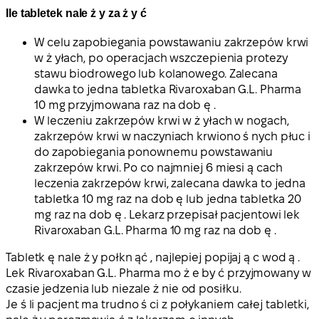
Ile tabletek nale ż y za ż y ć
W celu zapobiegania powstawaniu zakrzepów krwi
w ż yłach, po operacjach wszczepienia protezy
stawu biodrowego lub kolanowego. Zalecana
dawka to jedna tabletka Rivaroxaban G.L. Pharma
10 mg przyjmowana raz na dob ę .
W leczeniu zakrzepów krwi w ż yłach w nogach,
zakrzepów krwi w naczyniach krwiono ś nych płuc i
do zapobiegania ponownemu powstawaniu
zakrzepów krwi. Po co najmniej 6 miesi ą cach
leczenia zakrzepów krwi, zalecana dawka to jedna
tabletka 10 mg raz na dob ę lub jedna tabletka 20
mg raz na dob ę . Lekarz przepisał pacjentowi lek
Rivaroxaban G.L. Pharma 10 mg raz na dob ę .
Tabletk ę nale ż y połkn ąć , najlepiej popijaj ą c wod ą .
Lek Rivaroxaban G.L. Pharma mo ż e by ć przyjmowany w
czasie jedzenia lub niezale ż nie od posiłku.
Je ś li pacjent ma trudno ś ci z połykaniem całej tabletki,