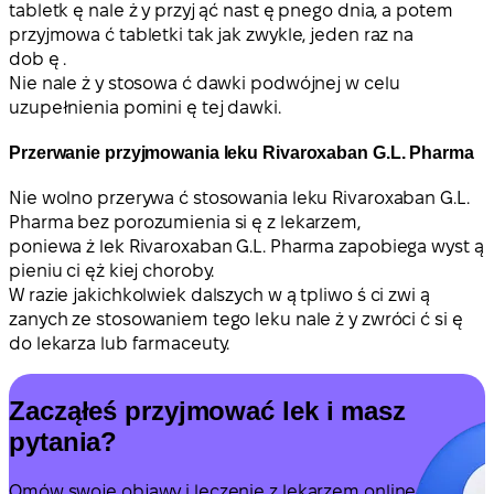
tabletk ę nale ż y przyj ąć nast ę pnego dnia, a potem
przyjmowa ć tabletki tak jak zwykle, jeden raz na
dob ę .
Nie nale ż y stosowa ć dawki podwójnej w celu
uzupełnienia pomini ę tej dawki.
Przerwanie przyjmowania leku Rivaroxaban G.L. Pharma
Nie wolno przerywa ć stosowania leku Rivaroxaban G.L.
Pharma bez porozumienia si ę z lekarzem,
poniewa ż lek Rivaroxaban G.L. Pharma zapobiega wyst ą
pieniu ci ęż kiej choroby.
W razie jakichkolwiek dalszych w ą tpliwo ś ci zwi ą
zanych ze stosowaniem tego leku nale ż y zwróci ć si ę
do lekarza lub farmaceuty.
Zacząłeś przyjmować lek i masz
pytania?
Omów swoje objawy i leczenie z lekarzem online.