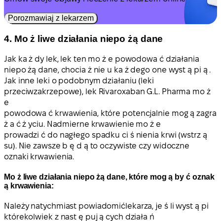
Porozmawiaj z lekarzem
4. Mo ż liwe działania niepo żą dane
Jak ka ż dy lek, lek ten mo ż e powodowa ć działania
niepo żą dane, chocia ż nie u ka ż dego one wyst ą pi ą .
Jak inne leki o podobnym działaniu (leki
przeciwzakrzepowe), lek Rivaroxaban G.L. Pharma mo ż
e
powodowa ć krwawienia, które potencjalnie mog ą zagra
ż a ć ż yciu. Nadmierne krwawienie mo ż e
prowadzi ć do nagłego spadku ci ś nienia krwi (wstrz ą
su). Nie zawsze b ę d ą to oczywiste czy widoczne
oznaki krwawienia.
Mo ż liwe działania niepo żą dane, które mog ą by ć oznak
ą krwawienia:
Należy natychmiast powiadomićlekarza
, je ś li wyst ą pi
którekolwiek z nast ę puj ą cych działa ń