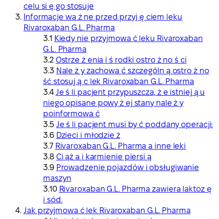
celu si ę go stosuje
Informacje wa ż ne przed przyj ę ciem leku
Rivaroxaban G.L. Pharma
Kiedy nie przyjmowa ć leku Rivaroxaban
G.L. Pharma
Ostrze ż enia i ś rodki ostro ż no ś ci
Nale ż y zachowa ć szczególn ą ostro ż no
ść stosuj ą c lek Rivaroxaban G.L. Pharma
Je ś li pacjent przypuszcza, ż e istniej ą u
niego opisane powy ż ej stany nale ż y
poinformowa ć
Je ś li pacjent musi by ć poddany operacji:
Dzieci i młodzie ż
Rivaroxaban G.L. Pharma a inne leki
Ci ąż a i karmienie piersi ą
Prowadzenie pojazdów i obsługiwanie
maszyn
Rivaroxaban G.L. Pharma zawiera laktoz ę
i sód.
Jak przyjmowa ć lek Rivaroxaban G.L. Pharma