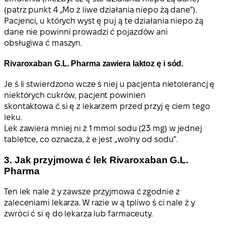
(patrz punkt 4 „Mo ż liwe działania niepo żą dane”).
Pacjenci, u których wyst ę puj ą te działania niepo żą
dane nie powinni prowadzi ć pojazdów ani
obsługiwa ć maszyn.
Rivaroxaban G.L. Pharma zawiera laktoz ę i sód.
Je ś li stwierdzono wcze ś niej u pacjenta nietolerancj ę
niektórych cukrów, pacjent powinien
skontaktowa ć si ę z lekarzem przed przyj ę ciem tego
leku.
Lek zawiera mniej ni ż 1 mmol sodu (23 mg) w jednej
tabletce, co oznacza, ż e jest „wolny od sodu”.
3. Jak przyjmowa ć lek Rivaroxaban G.L.
Pharma
Ten lek nale ż y zawsze przyjmowa ć zgodnie z
zaleceniami lekarza. W razie w ą tpliwo ś ci nale ż y
zwróci ć si ę do lekarza lub farmaceuty.