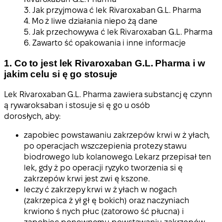
3. Jak przyjmowa ć lek Rivaroxaban G.L. Pharma
4. Mo ż liwe działania niepo żą dane
5. Jak przechowywa ć lek Rivaroxaban G.L. Pharma
6. Zawarto ść opakowania i inne informacje
1. Co to jest lek Rivaroxaban G.L. Pharma i w
jakim celu si ę go stosuje
Lek Rivaroxaban G.L. Pharma zawiera substancj ę czynn
ą rywaroksaban i stosuje si ę go u osób
dorosłych, aby:
zapobiec powstawaniu zakrzepów krwi w ż yłach,
po operacjach wszczepienia protezy stawu
biodrowego lub kolanowego. Lekarz przepisał ten
lek, gdy ż po operacji ryzyko tworzenia si ę
zakrzepów krwi jest zwi ę kszone.
leczy ć zakrzepy krwi w ż yłach w nogach
(zakrzepica ż ył gł ę bokich) oraz naczyniach
krwiono ś nych płuc (zatorowo ść płucna) i