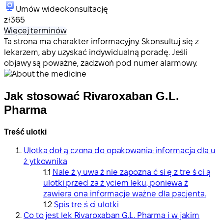
Umów wideokonsultację
zł365
Więcej terminów
Ta strona ma charakter informacyjny. Skonsultuj się z
lekarzem, aby uzyskać indywidualną poradę. Jeśli
objawy są poważne, zadzwoń pod numer alarmowy.
Jak stosować Rivaroxaban G.L.
Pharma
Treść ulotki
Ulotka doł ą czona do opakowania: informacja dla u
ż ytkownika
Nale ż y uwa ż nie zapozna ć si ę z tre ś ci ą
ulotki przed za ż yciem leku, poniewa ż
zawiera ona informacje ważne dla pacjenta.
Spis tre ś ci ulotki
Co to jest lek Rivaroxaban G.L. Pharma i w jakim