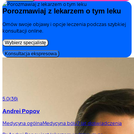
Porozmawiaj z lekarzem o tym leku
Omów swoje objawy i opcje leczenia podczas szybkiej
konsultacji online.
Wybierz specjalistę
Konsultacja ekspresowa
5.0
(36)
Andrei Popov
Medycyna ogólna
Medycyna bólu
7 lat doświadczenia