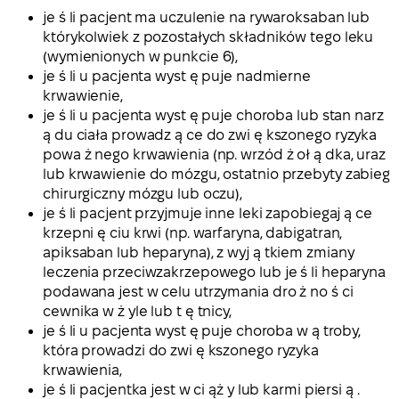
je ś li pacjent ma uczulenie na rywaroksaban lub
którykolwiek z pozostałych składników tego leku
(wymienionych w punkcie 6),
je ś li u pacjenta wyst ę puje nadmierne
krwawienie,
je ś li u pacjenta wyst ę puje choroba lub stan narz
ą du ciała prowadz ą ce do zwi ę kszonego ryzyka
powa ż nego krwawienia (np. wrzód ż oł ą dka, uraz
lub krwawienie do mózgu, ostatnio przebyty zabieg
chirurgiczny mózgu lub oczu),
je ś li pacjent przyjmuje inne leki zapobiegaj ą ce
krzepni ę ciu krwi (np. warfaryna, dabigatran,
apiksaban lub heparyna), z wyj ą tkiem zmiany
leczenia przeciwzakrzepowego lub je ś li heparyna
podawana jest w celu utrzymania dro ż no ś ci
cewnika w ż yle lub t ę tnicy,
je ś li u pacjenta wyst ę puje choroba w ą troby,
która prowadzi do zwi ę kszonego ryzyka
krwawienia,
je ś li pacjentka jest w ci ąż y lub karmi piersi ą .