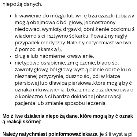
niepo żą danych:
krwawienie do mózgu lub wn ę trza czaszki (objawy
mog ą obejmowa ć ból głowy, jednostronny
niedowład, wymioty, drgawki, obni ż enie poziomu ś
wiadomo ś ci i sztywno ść karku. Powa ż ny nagły
przypadek medyczny. Nale ż y natychmiast wezwa
ć pomoc lekarsk ą !),
długie lub nadmierne krwawienie,
nietypowe osłabienie, zm ę czenie, blado ść ,
zawroty głowy, ból głowy, wyst ą pienie obrz ę ku o
nieznanej przyczynie, duszno ść , ból w klatce
piersiowej lub dławica piersiowa
,
które mog ą by ć
oznakami krwawienia. Lekarz mo ż e zadecydowa ć
o konieczno ś ci bardzo dokładnej obserwacji
pacjenta lub zmianie sposobu leczenia.
Mo ż liwe działania niepo żą dane, które mog ą by ć oznak
ą reakcji skórnej:
Należy natychmiast poinformowaćlekarza
, je ś li wyst ą pi