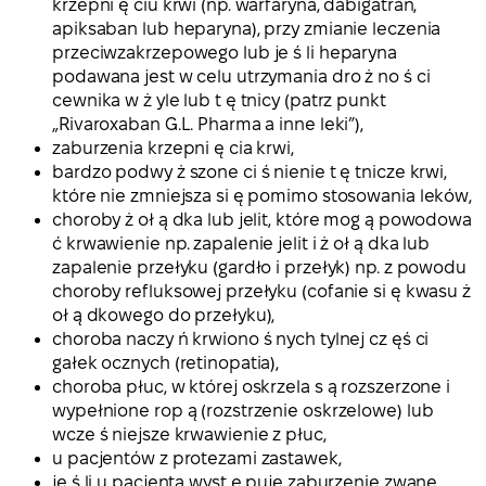
krzepni ę ciu krwi (np. warfaryna, dabigatran,
apiksaban lub heparyna), przy zmianie leczenia
przeciwzakrzepowego lub je ś li heparyna
podawana jest w celu utrzymania dro ż no ś ci
cewnika w ż yle lub t ę tnicy (patrz punkt
„Rivaroxaban G.L. Pharma a inne leki”),
zaburzenia krzepni ę cia krwi,
bardzo podwy ż szone ci ś nienie t ę tnicze krwi,
które nie zmniejsza si ę pomimo stosowania leków,
choroby ż oł ą dka lub jelit, które mog ą powodowa
ć krwawienie np. zapalenie jelit i ż oł ą dka lub
zapalenie przełyku (gardło i przełyk) np. z powodu
choroby refluksowej przełyku (cofanie si ę kwasu ż
oł ą dkowego do przełyku),
choroba naczy ń krwiono ś nych tylnej cz ęś ci
gałek ocznych (retinopatia),
choroba płuc, w której oskrzela s ą rozszerzone i
wypełnione rop ą (rozstrzenie oskrzelowe) lub
wcze ś niejsze krwawienie z płuc,
u pacjentów z protezami zastawek,
je ś li u pacjenta wyst ę puje zaburzenie zwane