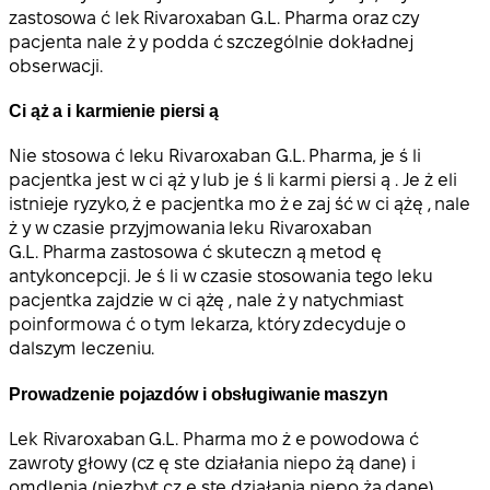
zastosowa ć lek Rivaroxaban G.L. Pharma oraz czy
pacjenta nale ż y podda ć szczególnie dokładnej
obserwacji.
Ci ąż a i karmienie piersi ą
Nie stosowa ć leku Rivaroxaban G.L. Pharma, je ś li
pacjentka jest w ci ąż y lub je ś li karmi piersi ą . Je ż eli
istnieje ryzyko, ż e pacjentka mo ż e zaj ść w ci ążę , nale
ż y w czasie przyjmowania leku Rivaroxaban
G.L. Pharma zastosowa ć skuteczn ą metod ę
antykoncepcji. Je ś li w czasie stosowania tego leku
pacjentka zajdzie w ci ążę , nale ż y natychmiast
poinformowa ć o tym lekarza, który zdecyduje o
dalszym leczeniu.
Prowadzenie pojazdów i obsługiwanie maszyn
Lek Rivaroxaban G.L. Pharma mo ż e powodowa ć
zawroty głowy (cz ę ste działania niepo żą dane) i
omdlenia (niezbyt cz ę ste działania niepo żą dane)