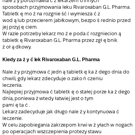
nale ż y porozmawia ć z lekarzem o innych
sposobach przyjmowania leku Rivaroxaban G.L. Pharma.
Tabletk ę mo ż na rozgnie ść i wymiesza ć z
wod ą lub przecierem jabłkowym, bezpo ś rednio przed
jej przyj ę ciem.
W razie potrzeby lekarz mo ż e poda ć rozgniecion ą
tabletk ę Rivaroxaban G.L. Pharma przez zgł ę bnik
ż oł ą dkowy.
Kiedy za ż y ć lek Rivaroxaban G.L. Pharma
Nale ż y przyjmowa ć jedn ą tabletk ę ka ż dego dnia do
chwili, gdy lekarz zdecyduje o zako ń czeniu
leczenia.
Najlepiej przyjmowa ć tabletk ę o stałej porze ka ż dego
dnia, poniewa ż wtedy łatwiej jest o tym
pami ę ta ć .
Lekarz zadecyduje jak długo nale ż y kontynuowa ć
leczenie.
W celu zapobiegania zakrzepom krwi w ż yłach w nogach
po operacjach wszczepienia protezy stawu