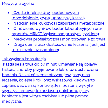
Medycyna ogólna
Częste infekcje dróg oddechowych
(przeziębienie, grypa, uporczywy kaszel)
Nadciśnienie, cukrzyca i zaburzenia metaboliczne
Omówienie wyników badań laboratoryjnych oraz
raportów MRI/CT (wyjaśnione prostym językiem)
Medycyna profilaktyczna i monitorowanie zdrowia
Druga opinia oraz dostosowanie leczenia (jeśli jest
to klinicznie uzasadnione)
Jak wygląda konsultacja
Każda sesja trwa do 30 minut. Omawiane są objawy,
historia choroby, przyjmowane leki oraz dostarczone
badania. Na zakończenie otrzymujesz jasny plan
leczenia, kolejne kroki oraz wskazówki, kiedy warto
zaplanować dalszą kontrolę. Jeśli zostaną wykryte
sygnały alarmowe, lekarz jasno poinformuje, czy
konieczna jest wizyta osobista lub pilna pomoc
medyczna.