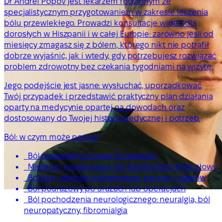
Dr Andrei Popov jest lekarzem rodzinnym ze
specjalistycznym przygotowaniem w zakresie leczenia
bólu przewlekłego. Prowadzi konsultacje wideo dla
dorosłych w Hiszpanii i w całej Europie: zarówno jeśli od
miesięcy zmagasz się z bólem, którego nikt nie potrafił
dobrze wyjaśnić, jak i wtedy, gdy potrzebujesz rozwiązać
problem zdrowotny bez czekania tygodniami na wizytę.
Jego podejście jest jasne: wysłuchać, uporządkować
Twój przypadek i przedstawić praktyczny plan działania
oparty na medycynie opartej na dowodach oraz
dostosowany do Twojej historii medycznej i potrzeb.
Ból: w czym może pomóc
Ból przewlekły (ponad 3 miesiące)
Migrena i nawracające lub bardzo silne bóle głowy
Ból szyi, odcinka lędźwiowego, pleców i stawów
Ból pourazowy po urazach lub operacjach
Ból pochodzenia neurologicznego: neuralgia, ból
neuropatyczny, fibromialgia