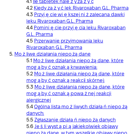
Ile tabletek nale ż y za ż y ć
Kiedy za ż y ć lek Rivaroxaban G.L. Pharma
Przyj ę cie wi ę kszej ni ż zalecana dawki
leku Rivaroxaban G.L. Pharma
Pomini ę cie przyj ę cia leku Rivaroxaban
G.L. Pharma
Przerwanie przyjmowania leku
Rivaroxaban G.L. Pharma
Mo ż liwe działania niepo żą dane
Mo ż liwe działania niepo żą dane, które
mog ą by ć oznak ą krwawienia:
Mo ż liwe działania niepo żą dane, które
mog ą by ć oznak ą reakcji skórnej:
Mo ż liwe działania niepo żą dane, które
mog ą by ć oznak ą powa ż nej reakcji
alergicznej
Ogólna lista mo ż liwych działa ń niepo żą
danych:
Zgłaszanie działa ń niepo żą danych
Je ś li wyst ą pi ą jakiekolwiek objawy
niepo żą dane, w tym wszelkie objawy niepo