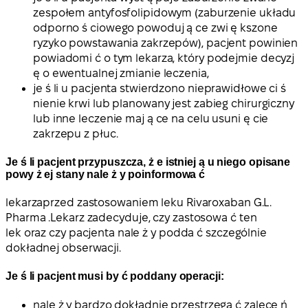
zespołem antyfosfolipidowym (zaburzenie układu
odporno ś ciowego powoduj ą ce zwi ę kszone
ryzyko powstawania zakrzepów), pacjent powinien
powiadomi ć o tym lekarza, który podejmie decyzj
ę o ewentualnej zmianie leczenia,
je ś li u pacjenta stwierdzono nieprawidłowe ci ś
nienie krwi lub planowany jest zabieg chirurgiczny
lub inne leczenie maj ą ce na celu usuni ę cie
zakrzepu z płuc.
Je ś li pacjent przypuszcza, ż e istniej ą u niego opisane
powy ż ej stany nale ż y poinformowa ć
lekarza
przed zastosowaniem leku Rivaroxaban G.L.
Pharma
.
Lekarz zadecyduje, czy zastosowa ć ten
lek oraz czy pacjenta nale ż y podda ć szczególnie
dokładnej obserwacji.
Je ś li pacjent musi by ć poddany operacji:
nale ż y bardzo dokładnie przestrzega ć zalece ń