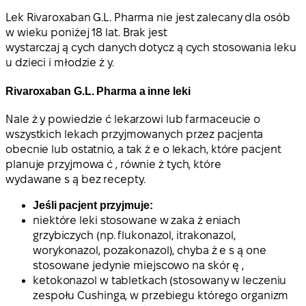
Lek Rivaroxaban G.L. Pharma
nie jest zalecany dla osób
w wieku poniżej 18 lat
. Brak jest
wystarczaj ą cych danych dotycz ą cych stosowania leku
u dzieci i młodzie ż y.
Rivaroxaban G.L. Pharma a inne leki
Nale ż y powiedzie ć lekarzowi lub farmaceucie o
wszystkich lekach przyjmowanych przez pacjenta
obecnie lub ostatnio, a tak ż e o lekach, które pacjent
planuje przyjmowa ć , równie ż tych, które
wydawane s ą bez recepty.
Jeśli pacjent przyjmuje:
niektóre leki stosowane w zaka ż eniach
grzybiczych (np. flukonazol, itrakonazol,
worykonazol, pozakonazol), chyba ż e s ą one
stosowane jedynie miejscowo na skór ę ,
ketokonazol w tabletkach (stosowany w leczeniu
zespołu Cushinga, w przebiegu którego organizm