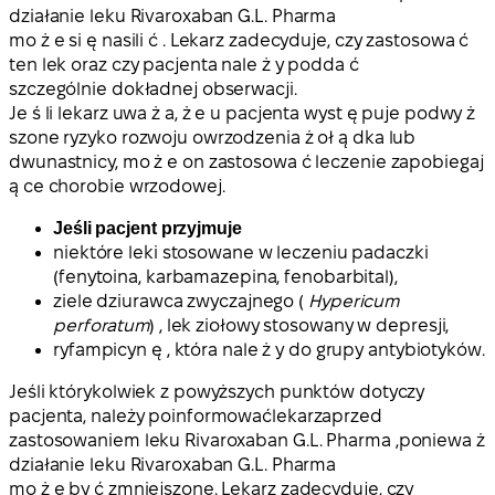
działanie leku Rivaroxaban G.L. Pharma
mo ż e si ę nasili ć . Lekarz zadecyduje, czy zastosowa ć
ten lek oraz czy pacjenta nale ż y podda ć
szczególnie dokładnej obserwacji.
Je ś li lekarz uwa ż a, ż e u pacjenta wyst ę puje podwy ż
szone ryzyko rozwoju owrzodzenia ż oł ą dka lub
dwunastnicy, mo ż e on zastosowa ć leczenie zapobiegaj
ą ce chorobie wrzodowej.
Jeśli pacjent przyjmuje
niektóre leki stosowane w leczeniu padaczki
(fenytoina, karbamazepina, fenobarbital),
ziele dziurawca zwyczajnego (
Hypericum
perforatum
) , lek ziołowy stosowany w depresji,
ryfampicyn ę , która nale ż y do grupy antybiotyków.
Jeśli którykolwiek z powyższych punktów dotyczy
pacjenta, należy poinformowaćlekarza
przed
zastosowaniem leku Rivaroxaban G.L. Pharma
,
poniewa ż
działanie leku Rivaroxaban G.L. Pharma
mo ż e by ć zmniejszone. Lekarz zadecyduje, czy