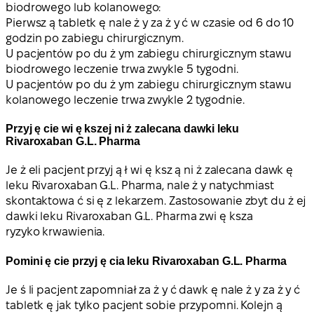
biodrowego lub kolanowego:
Pierwsz ą tabletk ę nale ż y za ż y ć w czasie od 6 do 10
godzin po zabiegu chirurgicznym.
U pacjentów po du ż ym zabiegu chirurgicznym stawu
biodrowego leczenie trwa zwykle 5 tygodni.
U pacjentów po du ż ym zabiegu chirurgicznym stawu
kolanowego leczenie trwa zwykle 2 tygodnie.
Przyj ę cie wi ę kszej ni ż zalecana dawki leku
Rivaroxaban G.L. Pharma
Je ż eli pacjent przyj ą ł wi ę ksz ą ni ż zalecana dawk ę
leku Rivaroxaban G.L. Pharma, nale ż y natychmiast
skontaktowa ć si ę z lekarzem. Zastosowanie zbyt du ż ej
dawki leku Rivaroxaban G.L. Pharma zwi ę ksza
ryzyko krwawienia.
Pomini ę cie przyj ę cia leku Rivaroxaban G.L. Pharma
Je ś li pacjent zapomniał za ż y ć dawk ę nale ż y za ż y ć
tabletk ę jak tylko pacjent sobie przypomni. Kolejn ą