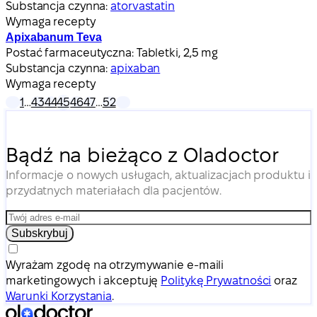
Substancja czynna:
atorvastatin
Wymaga recepty
Apixabanum Teva
Postać farmaceutyczna:
Tabletki, 2,5 mg
Substancja czynna:
apixaban
Wymaga recepty
1
…
43
44
45
46
47
…
52
Bądź na bieżąco z Oladoctor
Informacje o nowych usługach, aktualizacjach produktu i
przydatnych materiałach dla pacjentów.
Subskrybuj
Wyrażam zgodę na otrzymywanie e-maili
marketingowych i akceptuję
Politykę Prywatności
oraz
Warunki Korzystania
.