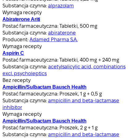
Substancja czynna:
alprazolam
Wymaga recepty
Abiraterone Ariti
Postać farmaceutyczna:
Tabletki, 500 mg
Substancja czynna:
abiraterone
Producent:
Adamed Pharma S.A.
Wymaga recepty
Aspirin C
Postać farmaceutyczna:
Tabletki, 400 mg + 240 mg
Substancja czynna:
acetylsalicylic acid, combinations
excl. psycholeptics
Bez recepty
Ampicillin/Sulbactam Bausch Health
Postać farmaceutyczna:
Proszek, 1 g + 0,5 g
Substancja czynna:
ampicillin and beta-lactamase
inhibitor
Wymaga recepty
Ampicillin/Sulbactam Bausch Health
Postać farmaceutyczna:
Proszek, 2 g + 1 g
Substancja czynna:
ampicillin and beta-lactamase