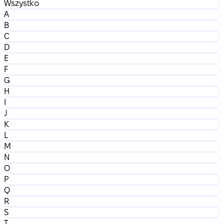
Wszystko
A
B
C
D
E
F
G
H
I
J
K
L
M
N
O
P
Q
R
S
T