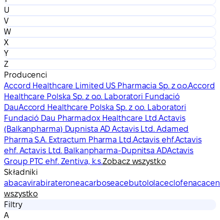
U
V
W
X
Y
Z
Producenci
Accord Healthcare Limited US Pharmacia Sp. z o.o.
Accord
Healthcare Polska Sp. z o.o. Laboratori Fundació
Dau
Accord Healthcare Polska Sp. z o.o. Laboratori
Fundació Dau Pharmadox Healthcare Ltd.
Actavis
(Balkanpharma) Dupnista AD Actavis Ltd. Adamed
Pharma S.A. Extractum Pharma Ltd.
Actavis ehf.
Actavis
ehf. Actavis Ltd. Balkanpharma-Dupnitsa AD
Actavis
Group PTC ehf. Zentiva, k.s.
Zobacz wszystko
Składniki
abacavir
abiraterone
acarbose
acebutolol
aceclofenac
acen
wszystko
Filtry
A