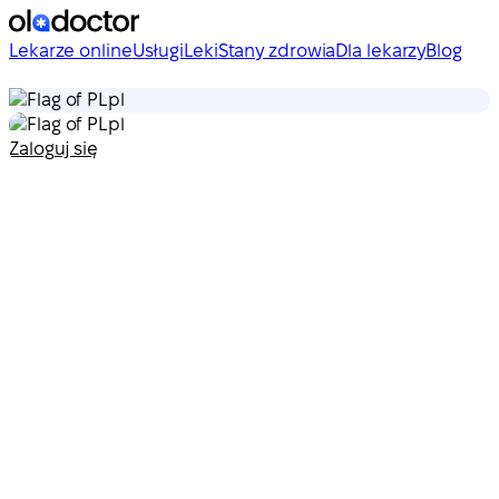
Lekarze online
Usługi
Leki
Stany zdrowia
Dla lekarzy
Blog
pl
pl
Zaloguj się