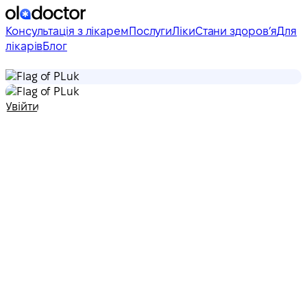
Консультація з лікарем
Послуги
Ліки
Стани здоровʼя
Для
лікарів
Блог
uk
uk
Увійти