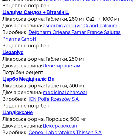
Рецепт не потрібен
Цалціум Сандоз + Вітамін Ц
Лікарська форма:
Таблетки, 260 мг Ca2+ + 1000 мг
Діюча речовина:
ascorbic acid (vit C) and calcium
Виробник:
Delpharm Orleans Famar France Salutas
Pharma GmbH
Рецепт не потрібен
Цезаріус
Лікарська форма:
Таблетки, 250 мг
Діюча речовина:
Леветирацетам
Потрібен рецепт
Царбо Медіціналіс Вп
Лікарська форма:
Таблетки, 300 мг
Діюча речовина:
medicinal charcoal
Виробник:
ICN Polfa Rzeszów S.A.
Рецепт не потрібен
Цардіоксане
Лікарська форма:
Порошок, 500 мг
Діюча речовина:
Дексразоксан
Виробник:
Cenexi Laboratoires Thissen S.A.