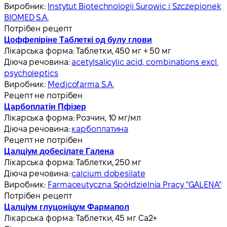
Виробник:
Instytut Biotechnologii Surowic i Szczepionek
BIOMED S.A.
Потрібен рецепт
Цоффепіріне Таблеткі од булу глови
Лікарська форма:
Таблетки, 450 мг + 50 мг
Діюча речовина:
acetylsalicylic acid, combinations excl.
psycholeptics
Виробник:
Medicofarma S.A.
Рецепт не потрібен
Царбоплатін Пфізер
Лікарська форма:
Розчин, 10 мг/мл
Діюча речовина:
карбоплатина
Рецепт не потрібен
Цалціум добесілате Галена
Лікарська форма:
Таблетки, 250 мг
Діюча речовина:
calcium dobesilate
Виробник:
Farmaceutyczna Spółdzielnia Pracy "GALENA"
Потрібен рецепт
Цалціум глуцоніцум Фармапол
Лікарська форма:
Таблетки, 45 мг Ca2+