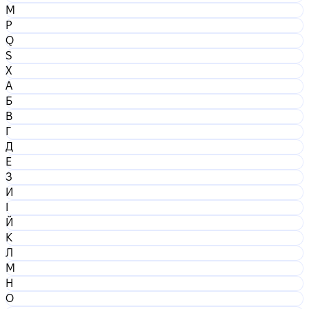
M
P
Q
S
X
А
Б
В
Г
Д
Е
З
И
І
Й
К
Л
М
Н
О