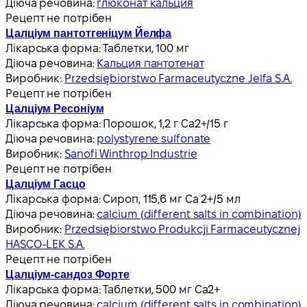
Діюча речовина:
глюконат кальция
Рецепт не потрібен
Цалціум пантотгеніцум Йелфа
Лікарська форма:
Таблетки, 100 мг
Діюча речовина:
Кальция пантотенат
Виробник:
Przedsiębiorstwo Farmaceutyczne Jelfa S.A.
Рецепт не потрібен
Цалціум Ресоніум
Лікарська форма:
Порошок, 1,2 г Ca2+/15 г
Діюча речовина:
polystyrene sulfonate
Виробник:
Sanofi Winthrop Industrie
Рецепт не потрібен
Цалціум Гасцо
Лікарська форма:
Сироп, 115,6 мг Ca 2+/5 мл
Діюча речовина:
calcium (different salts in combination)
Виробник:
Przedsiębiorstwo Produkcji Farmaceutycznej
HASCO-LEK S.A.
Рецепт не потрібен
Цалціум-сандоз Форте
Лікарська форма:
Таблетки, 500 мг Ca2+
Діюча речовина:
calcium (different salts in combination)