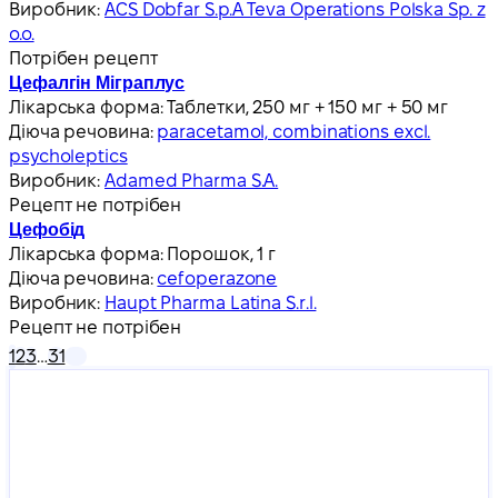
Виробник:
ACS Dobfar S.p.A Teva Operations Polska Sp. z
o.o.
Потрібен рецепт
Цефалгін Міграплус
Лікарська форма:
Таблетки, 250 мг + 150 мг + 50 мг
Діюча речовина:
paracetamol, combinations excl.
psycholeptics
Виробник:
Adamed Pharma S.A.
Рецепт не потрібен
Цефобід
Лікарська форма:
Порошок, 1 г
Діюча речовина:
cefoperazone
Виробник:
Haupt Pharma Latina S.r.l.
Рецепт не потрібен
1
2
3
…
31