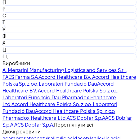
П
Р
С
Т
У
Ф
Х
Ц
Щ
Виробники
A. Menarini Manufacturing Logistics and Services S.r.l.
FAES Farma S.A.
Accord Healthcare B.V. Accord Healthcare
Polska Sp. z o.o. Laboratori Fundació Dau
Accord
Healthcare B.V. Accord Healthcare Polska Sp. z o.o.
Laboratori Fundació Dau Pharmadox Healthcare
Ltd.
Accord Healthcare Polska Sp. z o.o. Laboratori
Fundació Dau
Accord Healthcare Polska Sp. z o.o.
Pharmadox Healthcare Ltd.
ACS Dobfar S.p.A
ACS Dobfar
S.p.A ACS Dobfar S.p.A.
Переглянути всі
Діючі речовини
acamprosate
acetylsalicylic acid
acetylsalicylic acid,