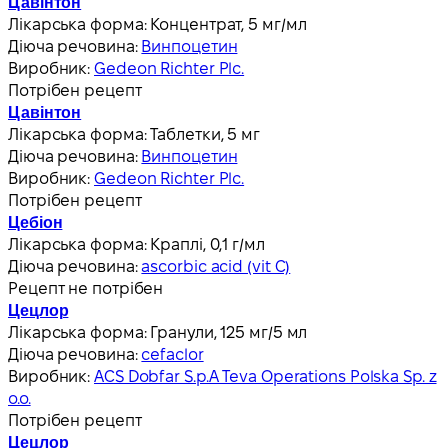
Цавінтон
Лікарська форма:
Концентрат, 5 мг/мл
Діюча речовина:
Винпоцетин
Виробник:
Gedeon Richter Plc.
Потрібен рецепт
Цавінтон
Лікарська форма:
Таблетки, 5 мг
Діюча речовина:
Винпоцетин
Виробник:
Gedeon Richter Plc.
Потрібен рецепт
Цебіон
Лікарська форма:
Краплі, 0,1 г/мл
Діюча речовина:
ascorbic acid (vit C)
Рецепт не потрібен
Цецлор
Лікарська форма:
Гранули, 125 мг/5 мл
Діюча речовина:
cefaclor
Виробник:
ACS Dobfar S.p.A Teva Operations Polska Sp. z
o.o.
Потрібен рецепт
Цецлор