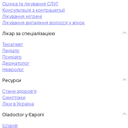
Оцінка та лікування СДУГ
Консультація з контрацепції
Лікування мігрені
Лікування випадіння волосся у жінок
Лікар за спеціалізацією
Терапевт
Педіатр
Психіатр
Дерматолог
Невролог
Ресурси
Стани здоровʼя
Симптоми
Ліки в Україна
Oladoctor у Європі
Іспанія