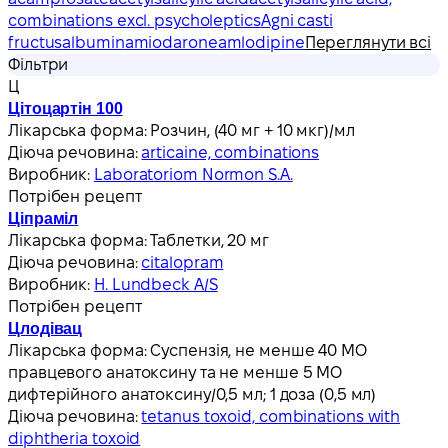
combinations excl. psycholeptics
Agni casti
fructus
albumin
amiodarone
amlodipine
Переглянути всі
Фільтри
Ц
Цітоцартін 100
Лікарська форма:
Розчин, (40 мг + 10 мкг)/мл
Діюча речовина:
articaine, combinations
Виробник:
Laboratoriom Normon S.A.
Потрібен рецепт
Ціпраміл
Лікарська форма:
Таблетки, 20 мг
Діюча речовина:
citalopram
Виробник:
H. Lundbeck A/S
Потрібен рецепт
Цлодівац
Лікарська форма:
Суспензія, не менше 40 МО
правцевого анатоксину та не менше 5 МО
дифтерійного анатоксину/0,5 мл; 1 доза (0,5 мл)
Діюча речовина:
tetanus toxoid, combinations with
diphtheria toxoid