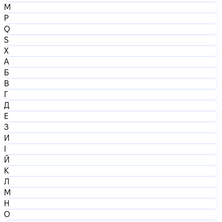
M
P
Q
S
X
А
Б
В
Г
Д
Е
З
И
І
Й
К
Л
М
Н
О