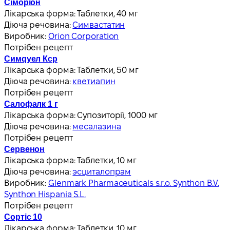
Сіморіон
Лікарська форма:
Таблетки, 40 мг
Діюча речовина:
Симвастатин
Виробник:
Orion Corporation
Потрібен рецепт
Симqуел Кср
Лікарська форма:
Таблетки, 50 мг
Діюча речовина:
кветиапин
Потрібен рецепт
Салофалк 1 г
Лікарська форма:
Супозиторії, 1000 мг
Діюча речовина:
месалазина
Потрібен рецепт
Сервенон
Лікарська форма:
Таблетки, 10 мг
Діюча речовина:
эсциталопрам
Виробник:
Glenmark Pharmaceuticals s.r.o. Synthon B.V.
Synthon Hispania S.L.
Потрібен рецепт
Сортіс 10
Лікарська форма:
Таблетки, 10 мг