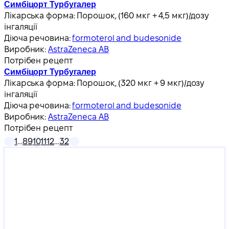
Симбіцорт Турбугалер
Лікарська форма:
Порошок, (160 мкг + 4,5 мкг)/дозу
інгаляції
Діюча речовина:
formoterol and budesonide
Виробник:
AstraZeneca AB
Потрібен рецепт
Симбіцорт Турбугалер
Лікарська форма:
Порошок, (320 мкг + 9 мкг)/дозу
інгаляції
Діюча речовина:
formoterol and budesonide
Виробник:
AstraZeneca AB
Потрібен рецепт
1
…
8
9
10
11
12
…
32