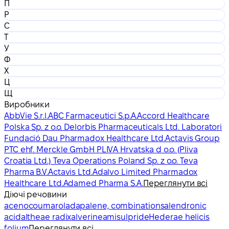
П
Р
С
Т
У
Ф
Х
Ц
Щ
Виробники
AbbVie S.r.l.
ABC Farmaceutici S.p.A.
Accord Healthcare
Polska Sp. z o.o. Delorbis Pharmaceuticals Ltd. Laboratori
Fundació Dau Pharmadox Healthcare Ltd.
Actavis Group
PTC ehf. Merckle GmbH PLIVA Hrvatska d o.o. (Pliva
Croatia Ltd.) Teva Operations Poland Sp. z o.o. Teva
Pharma B.V.
Actavis Ltd.
Adalvo Limited Pharmadox
Healthcare Ltd.
Adamed Pharma S.A.
Переглянути всі
Діючі речовини
acenocoumarol
adapalene, combinations
alendronic
acid
altheae radix
alverine
amisulpride
Hederae helicis
folium
Переглянути всі