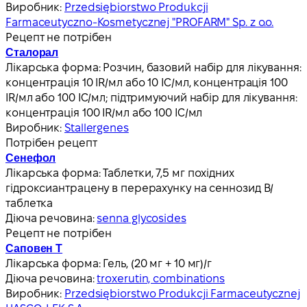
Виробник:
Przedsiębiorstwo Produkcji
Farmaceutyczno-Kosmetycznej "PROFARM" Sp. z o.o.
Рецепт не потрібен
Сталорал
Лікарська форма:
Розчин, базовий набір для лікування:
концентрація 10 IR/мл або 10 IC/мл, концентрація 100
IR/мл або 100 IC/мл; підтримуючий набір для лікування:
концентрація 100 IR/мл або 100 IC/мл
Виробник:
Stallergenes
Потрібен рецепт
Сенефол
Лікарська форма:
Таблетки, 7,5 мг похідних
гідроксиантрацену в перерахунку на сеннозид B/
таблетка
Діюча речовина:
senna glycosides
Рецепт не потрібен
Саповен Т
Лікарська форма:
Гель, (20 мг + 10 мг)/г
Діюча речовина:
troxerutin, combinations
Виробник:
Przedsiębiorstwo Produkcji Farmaceutycznej