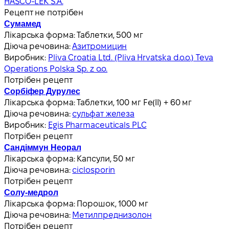
HASCO-LEK S.A.
Рецепт не потрібен
Сумамед
Лікарська форма:
Таблетки, 500 мг
Діюча речовина:
Азитромицин
Виробник:
Pliva Croatia Ltd. (Pliva Hrvatska d.o.o.) Teva
Operations Polska Sp. z o.o.
Потрібен рецепт
Сорбіфер Дурулес
Лікарська форма:
Таблетки, 100 мг Fe(II) + 60 мг
Діюча речовина:
сульфат железа
Виробник:
Egis Pharmaceuticals PLC
Потрібен рецепт
Сандіммун Неорал
Лікарська форма:
Капсули, 50 мг
Діюча речовина:
ciclosporin
Потрібен рецепт
Солу-медрол
Лікарська форма:
Порошок, 1000 мг
Діюча речовина:
Метилпреднизолон
Потрібен рецепт