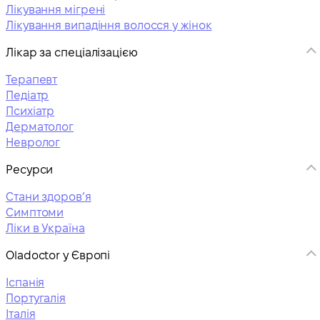
Лікування мігрені
Лікування випадіння волосся у жінок
Лікар за спеціалізацією
Терапевт
Педіатр
Психіатр
Дерматолог
Невролог
Ресурси
Стани здоровʼя
Симптоми
Ліки в Україна
Oladoctor у Європі
Іспанія
Португалія
Італія