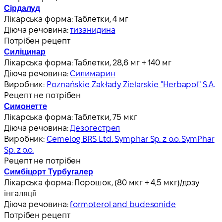
Сірдалуд
Лікарська форма:
Таблетки, 4 мг
Діюча речовина:
тизанидина
Потрібен рецепт
Силіцинар
Лікарська форма:
Таблетки, 28,6 мг + 140 мг
Діюча речовина:
Силимарин
Виробник:
Poznańskie Zakłady Zielarskie "Herbapol" S.A.
Рецепт не потрібен
Симонетте
Лікарська форма:
Таблетки, 75 мкг
Діюча речовина:
Дезогестрел
Виробник:
Cemelog BRS Ltd. Symphar Sp. z o.o. SymPhar
Sp. z o.o.
Рецепт не потрібен
Симбіцорт Турбугалер
Лікарська форма:
Порошок, (80 мкг + 4,5 мкг)/дозу
інгаляції
Діюча речовина:
formoterol and budesonide
Потрібен рецепт