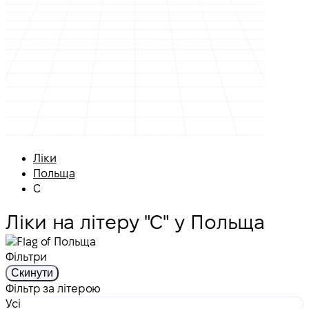
Ліки
Польща
С
Ліки на літеру "С" у Польща
Фільтри
Скинути
Фільтр за літерою
Усі