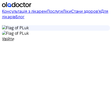
Консультація з лікарем
Послуги
Ліки
Стани здоровʼя
Для
лікарів
Блог
uk
uk
Увійти