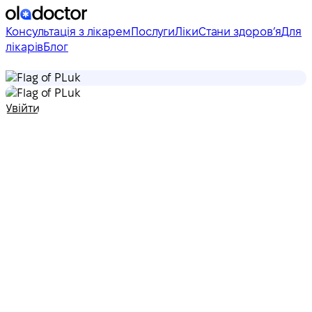
Консультація з лікарем
Послуги
Ліки
Стани здоровʼя
Для
лікарів
Блог
uk
uk
Увійти