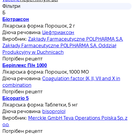
Фільтри
Б
Біотраксон
Лікарська форма:
Порошок, 2 г
Діюча речовина:
Цефтриаксон
Виробник:
Zakłady Farmaceutyczne POLPHARMA S.A.
Zakłady Farmaceutyczne POLPHARMA S.A. Oddział
Produkcyjny w Duchnicach
Потрібен рецепт
Беріплекс П/н 1000
Лікарська форма:
Порошок, 1000 МО
Діюча речовина:
Coagulation factor IX, II, VII and X in
combination
Потрібен рецепт
Бісоратіо 5
Лікарська форма:
Таблетки, 5 мг
Діюча речовина:
bisoprolol
Виробник:
Merckle GmbH Teva Operations Polska Sp. z
o.o.
Потрібен рецепт