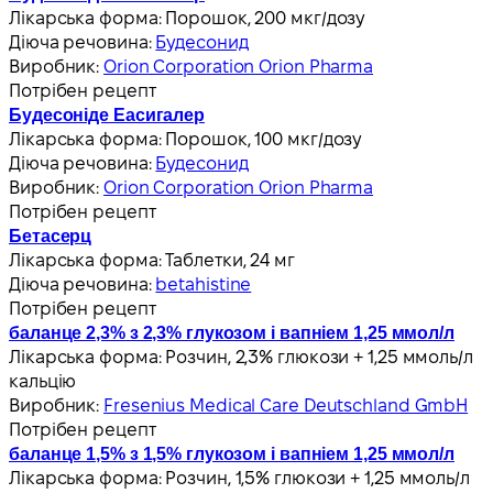
Лікарська форма:
Порошок, 200 мкг/дозу
Діюча речовина:
Будесонид
Виробник:
Orion Corporation Orion Pharma
Потрібен рецепт
Будесоніде Еасигалер
Лікарська форма:
Порошок, 100 мкг/дозу
Діюча речовина:
Будесонид
Виробник:
Orion Corporation Orion Pharma
Потрібен рецепт
Бетасерц
Лікарська форма:
Таблетки, 24 мг
Діюча речовина:
betahistine
Потрібен рецепт
баланце 2,3% з 2,3% глукозом і вапніем 1,25 ммол/л
Лікарська форма:
Розчин, 2,3% глюкози + 1,25 ммоль/л
кальцію
Виробник:
Fresenius Medical Care Deutschland GmbH
Потрібен рецепт
баланце 1,5% з 1,5% глукозом і вапніем 1,25 ммол/л
Лікарська форма:
Розчин, 1,5% глюкози + 1,25 ммоль/л