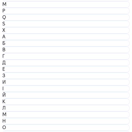
M
P
Q
S
X
А
Б
В
Г
Д
Е
З
И
І
Й
К
Л
М
Н
О