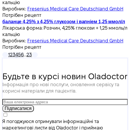
кальцію
Виробник:
Fresenius Medical Care Deutschland GmbH
Потрібен рецепт
баланце 4,25% з 4,25% глукозом і вапніем 1,25 ммол/л
Лікарська форма:
Розчин, 4,25% глюкози + 1,25 ммоль/л
кальцію
Виробник:
Fresenius Medical Care Deutschland GmbH
Потрібен рецепт
1
2
3
4
5
6
…
23
Будьте в курсі новин Oladoctor
Інформація про нові послуги, оновлення сервісу та
корисні матеріали для пацієнтів.
Підписатися
Я погоджуюся отримувати інформаційні та
маркетингові листи від Oladoctor і приймаю