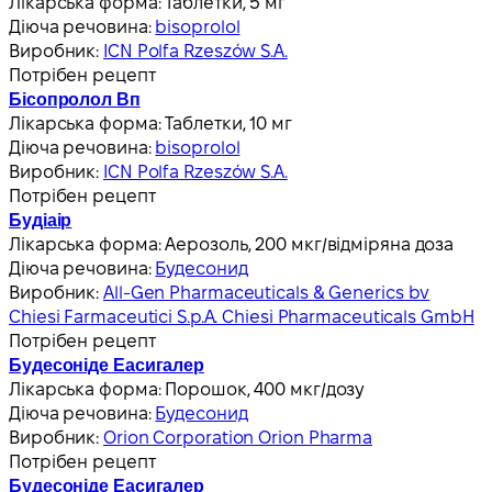
Лікарська форма:
Таблетки, 5 мг
Діюча речовина:
bisoprolol
Виробник:
ICN Polfa Rzeszów S.A.
Потрібен рецепт
Бісопролол Вп
Лікарська форма:
Таблетки, 10 мг
Діюча речовина:
bisoprolol
Виробник:
ICN Polfa Rzeszów S.A.
Потрібен рецепт
Будіаір
Лікарська форма:
Аерозоль, 200 мкг/відміряна доза
Діюча речовина:
Будесонид
Виробник:
All-Gen Pharmaceuticals & Generics bv
Chiesi Farmaceutici S.p.A. Chiesi Pharmaceuticals GmbH
Потрібен рецепт
Будесоніде Еасигалер
Лікарська форма:
Порошок, 400 мкг/дозу
Діюча речовина:
Будесонид
Виробник:
Orion Corporation Orion Pharma
Потрібен рецепт
Будесоніде Еасигалер