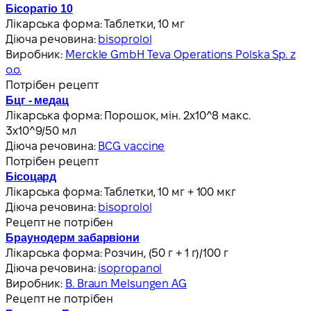
Бісоратіо 10
Лікарська форма:
Таблетки, 10 мг
Діюча речовина:
bisoprolol
Виробник:
Merckle GmbH Teva Operations Polska Sp. z
o.o.
Потрібен рецепт
Бцг - медац
Лікарська форма:
Порошок, мін. 2x10^8 макс.
3x10^9/50 мл
Діюча речовина:
BCG vaccine
Потрібен рецепт
Бісоцард
Лікарська форма:
Таблетки, 10 мг + 100 мкг
Діюча речовина:
bisoprolol
Рецепт не потрібен
Браунодерм забарвіони
Лікарська форма:
Розчин, (50 г + 1 г)/100 г
Діюча речовина:
isopropanol
Виробник:
B. Braun Melsungen AG
Рецепт не потрібен