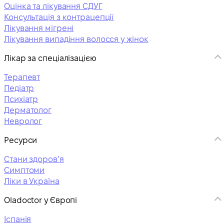
Оцінка та лікування СДУГ
Консультація з контрацепції
Лікування мігрені
Лікування випадіння волосся у жінок
Лікар за спеціалізацією
Терапевт
Педіатр
Психіатр
Дерматолог
Невролог
Ресурси
Стани здоровʼя
Симптоми
Ліки в Україна
Oladoctor у Європі
Іспанія