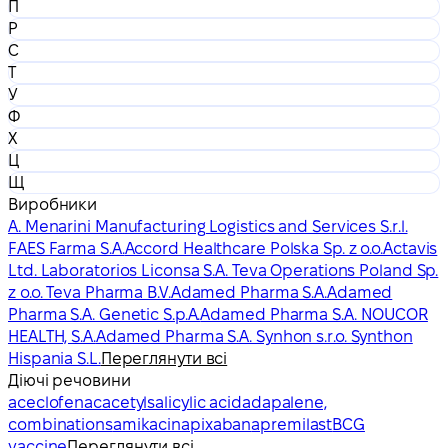
П
Р
С
Т
У
Ф
Х
Ц
Щ
Виробники
A. Menarini Manufacturing Logistics and Services S.r.l.
FAES Farma S.A.
Accord Healthcare Polska Sp. z o.o.
Actavis
Ltd. Laboratorios Liconsa S.A. Teva Operations Poland Sp.
z o.o. Teva Pharma B.V.
Adamed Pharma S.A.
Adamed
Pharma S.A. Genetic S.p.A.
Adamed Pharma S.A. NOUCOR
HEALTH, S.A.
Adamed Pharma S.A. Synhon s.r.o. Synthon
Hispania S.L.
Переглянути всі
Діючі речовини
aceclofenac
acetylsalicylic acid
adapalene,
combinations
amikacin
apixaban
apremilast
BCG
vaccine
Переглянути всі