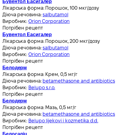
Бувентол Еасигалер
Лікарська форма:
Порошок, 100 мкг/дозу
Діюча речовина:
salbutamol
Виробник:
Orion Corporation
Потрібен рецепт
Бувентол Еасигалер
Лікарська форма:
Порошок, 200 мкг/дозу
Діюча речовина:
salbutamol
Виробник:
Orion Corporation
Потрібен рецепт
Белодерм
Лікарська форма:
Крем, 0,5 мг/г
Діюча речовина:
betamethasone and antibiotics
Виробник:
Belupo s.r.o.
Потрібен рецепт
Белодерм
Лікарська форма:
Мазь, 0,5 мг/г
Діюча речовина:
betamethasone and antibiotics
Виробник:
Belupo lijekovi i kozmetika d.d.
Потрібен рецепт
Белосаліц