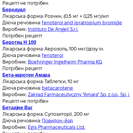
Рецепт не потрібен
Беродуал
Лікарська форма:
Розчин, (0,5 мг + 0,25 мг)/мл
Діюча речовина:
fenoterol and ipratropium bromide
Виробник:
Instituto De Angeli S.r.l.
Потрібен рецепт
Беротец Н 100
Лікарська форма:
Аерозоль, 100 мкг/дозу ін.
Діюча речовина:
fenoterol
Виробник:
Boehringer Ingelheim Pharma KG
Потрібен рецепт
Бета-каротен Амара
Лікарська форма:
Таблетки, 10 мг
Діюча речовина:
betacarotene
Виробник:
Zakład Farmaceutyczny "Amara" Sp. z o.o., Sp. j.
Рецепт не потрібен
Бетадіне Ваг
Лікарська форма:
Супозиторії, 200 мг
Діюча речовина:
Повидон-йод
Виробник:
Egis Pharmaceuticals Ltd.