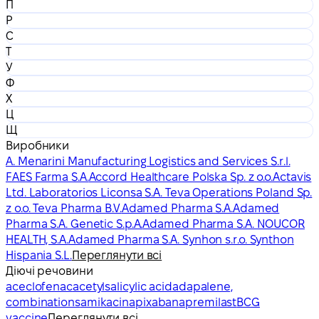
П
Р
С
Т
У
Ф
Х
Ц
Щ
Виробники
A. Menarini Manufacturing Logistics and Services S.r.l.
FAES Farma S.A.
Accord Healthcare Polska Sp. z o.o.
Actavis
Ltd. Laboratorios Liconsa S.A. Teva Operations Poland Sp.
z o.o. Teva Pharma B.V.
Adamed Pharma S.A.
Adamed
Pharma S.A. Genetic S.p.A.
Adamed Pharma S.A. NOUCOR
HEALTH, S.A.
Adamed Pharma S.A. Synhon s.r.o. Synthon
Hispania S.L.
Переглянути всі
Діючі речовини
aceclofenac
acetylsalicylic acid
adapalene,
combinations
amikacin
apixaban
apremilast
BCG
vaccine
Переглянути всі