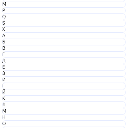
M
P
Q
S
X
А
Б
В
Г
Д
Е
З
И
І
Й
К
Л
М
Н
О