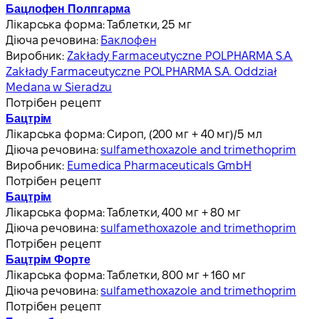
Бацлофен Полпгарма
Лікарська форма:
Таблетки, 25 мг
Діюча речовина:
Баклофен
Виробник:
Zakłady Farmaceutyczne POLPHARMA S.A.
Zakłady Farmaceutyczne POLPHARMA S.A. Oddział
Medana w Sieradzu
Потрібен рецепт
Бацтрім
Лікарська форма:
Сироп, (200 мг + 40 мг)/5 мл
Діюча речовина:
sulfamethoxazole and trimethoprim
Виробник:
Eumedica Pharmaceuticals GmbH
Потрібен рецепт
Бацтрім
Лікарська форма:
Таблетки, 400 мг + 80 мг
Діюча речовина:
sulfamethoxazole and trimethoprim
Потрібен рецепт
Бацтрім Форте
Лікарська форма:
Таблетки, 800 мг + 160 мг
Діюча речовина:
sulfamethoxazole and trimethoprim
Потрібен рецепт