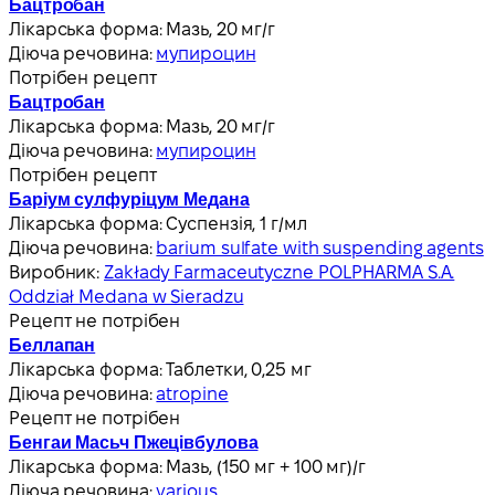
Бацтробан
Лікарська форма:
Мазь, 20 мг/г
Діюча речовина:
мупироцин
Потрібен рецепт
Бацтробан
Лікарська форма:
Мазь, 20 мг/г
Діюча речовина:
мупироцин
Потрібен рецепт
Баріум сулфуріцум Медана
Лікарська форма:
Суспензія, 1 г/мл
Діюча речовина:
barium sulfate with suspending agents
Виробник:
Zakłady Farmaceutyczne POLPHARMA S.A.
Oddział Medana w Sieradzu
Рецепт не потрібен
Беллапан
Лікарська форма:
Таблетки, 0,25 мг
Діюча речовина:
atropine
Рецепт не потрібен
Бенгаи Масьч Пжецівбулова
Лікарська форма:
Мазь, (150 мг + 100 мг)/г
Діюча речовина:
various