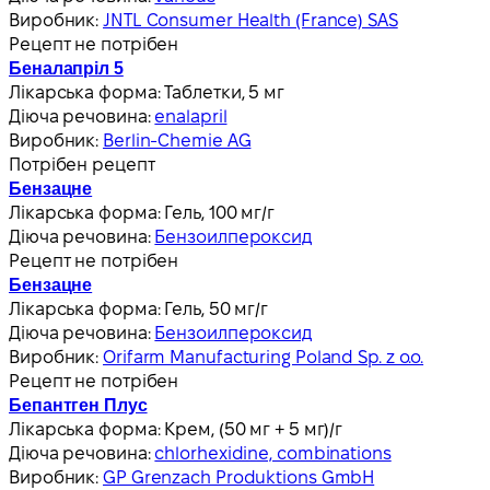
Виробник:
JNTL Consumer Health (France) SAS
Рецепт не потрібен
Беналапріл 5
Лікарська форма:
Таблетки, 5 мг
Діюча речовина:
enalapril
Виробник:
Berlin-Chemie AG
Потрібен рецепт
Бензацне
Лікарська форма:
Гель, 100 мг/г
Діюча речовина:
Бензоилпероксид
Рецепт не потрібен
Бензацне
Лікарська форма:
Гель, 50 мг/г
Діюча речовина:
Бензоилпероксид
Виробник:
Orifarm Manufacturing Poland Sp. z o.o.
Рецепт не потрібен
Бепантген Плус
Лікарська форма:
Крем, (50 мг + 5 мг)/г
Діюча речовина:
chlorhexidine, combinations
Виробник:
GP Grenzach Produktions GmbH