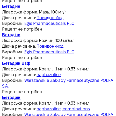
Рецепт не потрібен
Бетадіне
Лікарська форма:
Мазь, 100 мг/г
Діюча речовина:
Повидон-йод
Виробник:
Egis Pharmaceuticals PLC
Рецепт не потрібен
Бетадіне
Лікарська форма:
Розчин, 100 мг/мл
Діюча речовина:
Повидон-йод
Виробник:
Egis Pharmaceuticals PLC
Рецепт не потрібен
Бетадрін Взф
Лікарська форма:
Краплі, (1 мг + 0,33 мг)/мл
Діюча речовина:
naphazoline
Виробник:
Warszawskie Zakłady Farmaceutyczne POLFA
S.A.
Рецепт не потрібен
Бетадрін
Лікарська форма:
Краплі, (1 мг + 0,33 мг)/мл
Діюча речовина:
naphazoline, combinations
Виробник:
Warszawskie Zakłady Farmaceutyczne POLFA