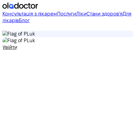
Консультація з лікарем
Послуги
Ліки
Стани здоровʼя
Для
лікарів
Блог
uk
uk
Увійти