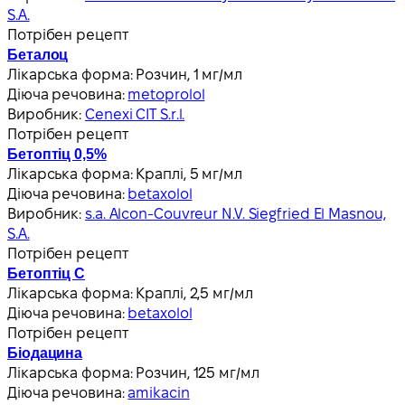
S.A.
Потрібен рецепт
Беталоц
Лікарська форма:
Розчин, 1 мг/мл
Діюча речовина:
metoprolol
Виробник:
Cenexi CIT S.r.l.
Потрібен рецепт
Бетоптіц 0,5%
Лікарська форма:
Краплі, 5 мг/мл
Діюча речовина:
betaxolol
Виробник:
s.a. Alcon-Couvreur N.V. Siegfried El Masnou,
S.A.
Потрібен рецепт
Бетоптіц С
Лікарська форма:
Краплі, 2,5 мг/мл
Діюча речовина:
betaxolol
Потрібен рецепт
Біодацина
Лікарська форма:
Розчин, 125 мг/мл
Діюча речовина:
amikacin