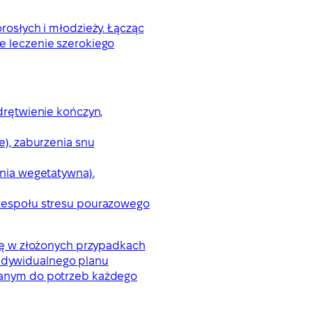
orosłych i młodzieży. Łącząc
 leczenie szerokiego
drętwienie kończyn,
e), zaburzenia snu
onia wegetatywna).
 zespołu stresu pourazowego
iekę w złożonych przypadkach
indywidualnego planu
wanym do potrzeb każdego