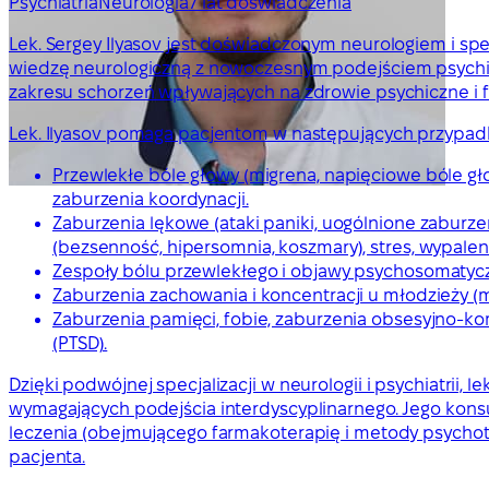
Psychiatria
Neurologia
7 lat doświadczenia
Lek. Sergey Ilyasov jest doświadczonym neurologiem i specj
wiedzę neurologiczną z nowoczesnym podejściem psychia
zakresu schorzeń wpływających na zdrowie psychiczne i f
Lek. Ilyasov pomaga pacjentom w następujących przypad
Przewlekłe bóle głowy (migrena, napięciowe bóle gło
zaburzenia koordynacji.
Zaburzenia lękowe (ataki paniki, uogólnione zaburze
(bezsenność, hipersomnia, koszmary), stres, wypalen
Zespoły bólu przewlekłego i objawy psychosomatyczn
Zaburzenia zachowania i koncentracji u młodzieży (m
Zaburzenia pamięci, fobie, zaburzenia obsesyjno-k
(PTSD).
Dzięki podwójnej specjalizacji w neurologii i psychiatrii
wymagających podejścia interdyscyplinarnego. Jego konsu
leczenia (obejmującego farmakoterapię i metody psych
pacjenta.