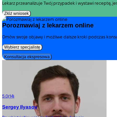
Lekarz przeanalizuje Twój przypadek i wystawi receptę, j
Złóż wniosek
Porozmawiaj z lekarzem online
Omów swoje objawy i możliwe dalsze kroki podczas konsul
Wybierz specjalistę
Konsultacja ekspresowa
5.0
(14)
Sergey Ilyasov