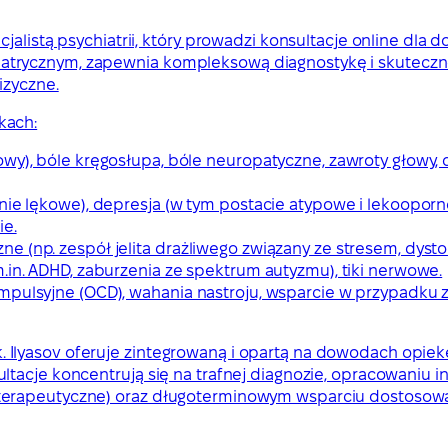
alistą psychiatrii, który prowadzi konsultacje online dla d
trycznym, zapewnia kompleksową diagnostykę i skuteczne
izyczne.
kach:
wy), bóle kręgosłupa, bóle neuropatyczne, zawroty głowy, 
nie lękowe), depresja (w tym postacie atypowe i lekooporn
ie.
e (np. zespół jelita drażliwego związany ze stresem, dyst
.in. ADHD, zaburzenia ze spektrum autyzmu), tiki nerwowe.
ompulsyjne (OCD), wahania nastroju, wsparcie w przypadku
, lek. Ilyasov oferuje zintegrowaną i opartą na dowodach op
ltacje koncentrują się na trafnej diagnozie, opracowaniu 
oterapeutyczne) oraz długoterminowym wsparciu dostoso