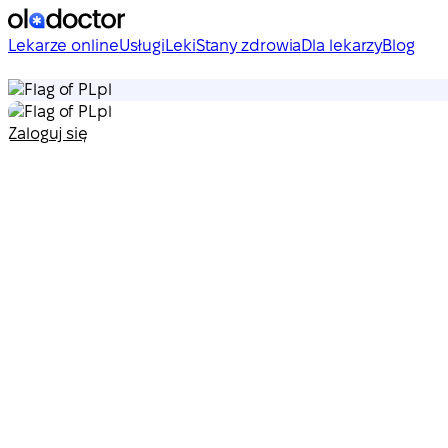
Lekarze online
Usługi
Leki
Stany zdrowia
Dla lekarzy
Blog
pl
pl
Zaloguj się