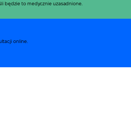
eśli będzie to medycznie uzasadnione.
tacji online.