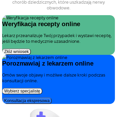
chorób dziedzicznych, które uszkadzają nerwy
obwodowe.
Weryfikacja recepty online
Lekarz przeanalizuje Twój przypadek i wystawi receptę,
jeśli będzie to medycznie uzasadnione.
Złóż wniosek
Porozmawiaj z lekarzem online
Omów swoje objawy i możliwe dalsze kroki podczas
konsultacji online.
Wybierz specjalistę
Konsultacja ekspresowa