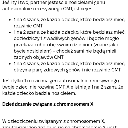
Jeśli ty i twój partner jesteście nosicielami genu
autosomalnie recesywnego CMT, istnieje:
1 na 4 szans, że każde dziecko, które będziesz mieć,
rozwinie CMT
1 na 2 szans, że każde dziecko, które będziesz mieć,
odziedziczy 1 z wadliwych genów i będzie mogło
przekazać chorobę swoim dzieciom (znane jako
bycie nosicielem) – chociaż sami nie będą mieli
żadnych objawów CMT
1 na 4 szans, że każde dziecko, które będziesz mieć,
otrzyma parę zdrowych genów i nie rozwinie CMT
Jeśli tylko 1 rodzic ma gen autosomalnie recesywnego,
twoje dzieci nie rozwiną CMT. Ale istnieje 1 na 2 szans, że
każde dziecko będzie nosicielem.
Dziedziczenie związane z chromosomem X
W dziedziczeniu związanym z chromosomem X,
zmutowany gen znajduje się na chromosomie X i jest