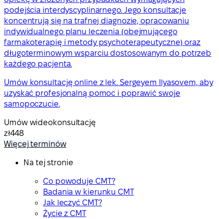
podejścia interdyscyplinarnego. Jego konsultacje
koncentrują się na trafnej diagnozie, opracowaniu
indywidualnego planu leczenia (obejmującego
farmakoterapię i metody psychoterapeutyczne) oraz
długoterminowym wsparciu dostosowanym do potrzeb
każdego pacjenta.
Umów konsultację online z lek. Sergeyem Ilyasovem, aby
uzyskać profesjonalną pomoc i poprawić swoje
samopoczucie.
Umów wideokonsultację
zł448
Więcej terminów
Na tej stronie
Co powoduje CMT?
Badania w kierunku CMT
Jak leczyć CMT?
Życie z CMT