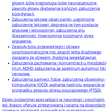
głowy), bóle kręgosłupa, bóle neuropatyczne,
zawroty głowy, drętwienie kończyn, zaburzenia
koordynacji.
Zaburzenia lękowe (ataki paniki, uogólnione
zaburzenie lękowe), depresja (w tym postacie
atypowe i lekooporne), zaburzenia snu
(bezsenność, hipersomnia, koszmary), stres,
wypalenie.
Zespoły bólu przewlekłego i objawy
psychosomatyczne (np. zespół jelita drażliwego
związany ze stresem, dystonia wegetatywna).
Zaburzenia zachowania i koncentracji u młodzieży
(m.in. ADHD, zaburzenia ze spektrum autyzmu), tiki
nerwowe.
Zaburzenia pamięci, fobie, zaburzenia obsesyjno-
kompulsyjne (OCD), wahania nastroju, wsparcie w
przypadku zespołu stresu pourazowego (PTSD).
Dzięki podwójnej specjalizacji w neurologii i psychiatrii,
lek. Ilyasov oferuje zintegrowaną i opartą na dowodach
opiekę w złożonych przypadkach wymagających