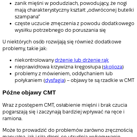
zanik mięśni w podudziach, powodujący, że nogi
mają charakterystyczny kształt „odwróconej butelki
szampana”
częste uczucie zmęczenia z powodu dodatkowego
wysiłku potrzebnego do poruszania się
U niektórych osób rozwijają się również dodatkowe
problemy, takie jak:
niekontrolowany
drżenie lub drżenie rąk
nieprawidłowa krzywizna kręgosłupa (
skolioza
)
problemy z mówieniem, oddychaniem lub
połykaniem (
dysfagia
) – objawy te są rzadkie w CMT
Późne objawy CMT
Wraz z postępem CMT, osłabienie mięśni i brak czucia
pogarszają się i zaczynają bardziej wpływać na ręce i
ramiona.
Może to prowadzić do problemów zarówno zręcznością
manualną, jak i siłą dłoni, co utrudnia wykonywanie