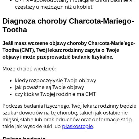
CMT X – spowodowany mutacją w chromosomie X i
częstszy u mężczyzn niż u kobiet
Diagnoza choroby Charcota-Mariego-
Tootha
Jeśli masz wczesne objawy choroby Charcota-Marie’ego-
Tootha (CMT), Twój lekarz rodzinny zapyta o Twoje
objawy i może przeprowadzić badanie fizykalne.
Może chcieć wiedzieć:
kiedy rozpoczęły się Twoje objawy
jak poważne są Twoje objawy
czy ktoś w Twojej rodzinie ma CMT
Podczas badania fizycznego, Twój lekarz rodzinny będzie
szukał dowodów na tę chorobę, takich jak osłabienie
mięśni, słabe lub brak odruchów oraz deformacje stóp,
takie jak wysokie łuki lub
płaskostopie
.