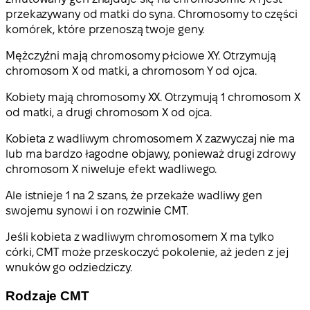
przekazywany od matki do syna. Chromosomy to części
komórek, które przenoszą twoje geny.
Mężczyźni mają chromosomy płciowe XY. Otrzymują
chromosom X od matki, a chromosom Y od ojca.
Kobiety mają chromosomy XX. Otrzymują 1 chromosom X
od matki, a drugi chromosom X od ojca.
Kobieta z wadliwym chromosomem X zazwyczaj nie ma
lub ma bardzo łagodne objawy, ponieważ drugi zdrowy
chromosom X niweluje efekt wadliwego.
Ale istnieje 1 na 2 szans, że przekaże wadliwy gen
swojemu synowi i on rozwinie CMT.
Jeśli kobieta z wadliwym chromosomem X ma tylko
córki, CMT może przeskoczyć pokolenie, aż jeden z jej
wnuków go odziedziczy.
Rodzaje CMT