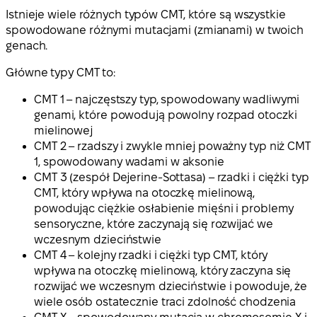
Istnieje wiele różnych typów CMT, które są wszystkie
spowodowane różnymi mutacjami (zmianami) w twoich
genach.
Główne typy CMT to:
CMT 1 – najczęstszy typ, spowodowany wadliwymi
genami, które powodują powolny rozpad otoczki
mielinowej
CMT 2 – rzadszy i zwykle mniej poważny typ niż CMT
1, spowodowany wadami w aksonie
CMT 3 (zespół Dejerine-Sottasa) – rzadki i ciężki typ
CMT, który wpływa na otoczkę mielinową,
powodując ciężkie osłabienie mięśni i problemy
sensoryczne, które zaczynają się rozwijać we
wczesnym dzieciństwie
CMT 4 – kolejny rzadki i ciężki typ CMT, który
wpływa na otoczkę mielinową, który zaczyna się
rozwijać we wczesnym dzieciństwie i powoduje, że
wiele osób ostatecznie traci zdolność chodzenia