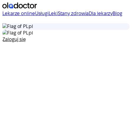
Lekarze online
Usługi
Leki
Stany zdrowia
Dla lekarzy
Blog
pl
pl
Zaloguj się