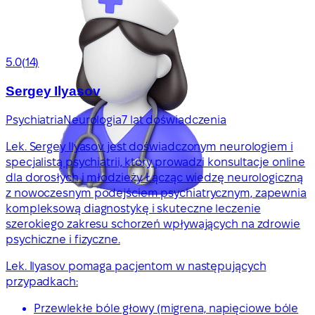
5.0
(14)
Sergey Ilyasov
Psychiatria
Neurologia
7 lat doświadczenia
Lek. Sergey Ilyasov jest doświadczonym neurologiem i
specjalistą psychiatrii, który prowadzi konsultacje online
dla dorosłych i młodzieży. Łącząc wiedzę neurologiczną
z nowoczesnym podejściem psychiatrycznym, zapewnia
kompleksową diagnostykę i skuteczne leczenie
szerokiego zakresu schorzeń wpływających na zdrowie
psychiczne i fizyczne.
Lek. Ilyasov pomaga pacjentom w następujących
przypadkach:
Przewlekłe bóle głowy (migrena, napięciowe bóle