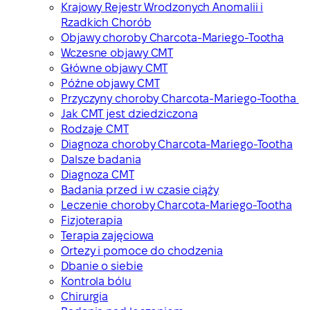
Krajowy Rejestr Wrodzonych Anomalii i
Rzadkich Chorób
Objawy сhoroby Charcota-Mariego-Tootha
Wczesne objawy CMT
Główne objawy CMT
Późne objawy CMT
Przyczyny choroby Charcota-Mariego-Tootha
Jak CMT jest dziedziczona
Rodzaje CMT
Diagnoza choroby Charcota-Mariego-Tootha
Dalsze badania
Diagnoza CMT
Badania przed i w czasie ciąży
Leczenie choroby Charcota-Mariego-Tootha
Fizjoterapia
Terapia zajęciowa
Ortezy i pomoce do chodzenia
Dbanie o siebie
Kontrola bólu
Chirurgia