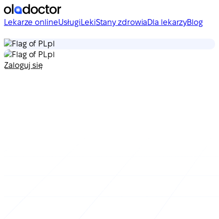
Lekarze online
Usługi
Leki
Stany zdrowia
Dla lekarzy
Blog
pl
pl
Zaloguj się