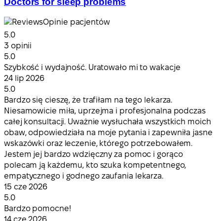
Doctors for sleep problems
Opinie pacjentów
5.0
3 opinii
5.0
Szybkość i wydajność. Uratowało mi to wakacje
24 lip 2026
5.0
Bardzo się cieszę, że trafiłam na tego lekarza.
Niesamowicie miła, uprzejma i profesjonalna podczas
całej konsultacji. Uważnie wysłuchała wszystkich moich
obaw, odpowiedziała na moje pytania i zapewniła jasne
wskazówki oraz leczenie, którego potrzebowałem.
Jestem jej bardzo wdzięczny za pomoc i gorąco
polecam ją każdemu, kto szuka kompetentnego,
empatycznego i godnego zaufania lekarza.
15 cze 2026
5.0
Bardzo pomocne!
14 cze 2026