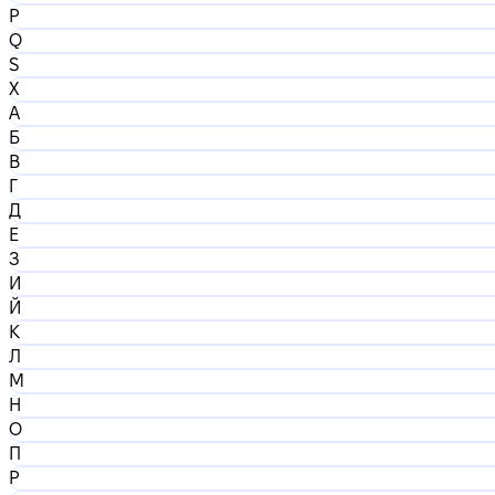
P
Q
S
X
А
Б
В
Г
Д
Е
З
И
Й
К
Л
М
Н
О
П
Р