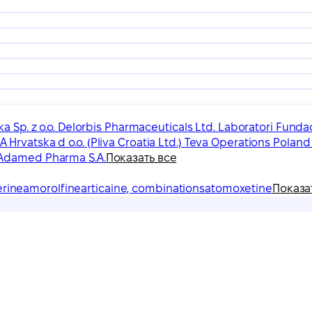
a Sp. z o.o. Delorbis Pharmaceuticals Ltd. Laboratori Fun
rvatska d o.o. (Pliva Croatia Ltd.) Teva Operations Poland 
Adamed Pharma S.A.
Показать все
erine
amorolfine
articaine, combinations
atomoxetine
Показа