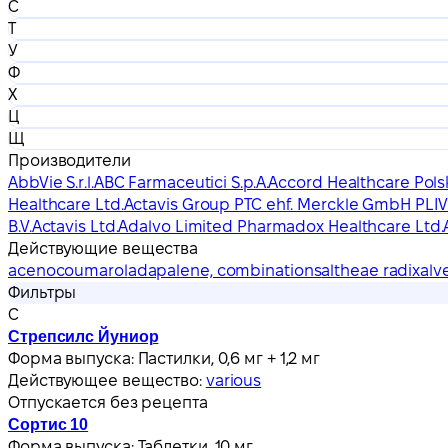
С
Т
У
Ф
Х
Ц
Щ
Производители
AbbVie S.r.l.
ABC Farmaceutici S.p.A.
Accord Healthcare Polsk
Healthcare Ltd.
Actavis Group PTC ehf. Merckle GmbH PLIVA H
B.V.
Actavis Ltd.
Adalvo Limited Pharmadox Healthcare Ltd.
Действующие вещества
acenocoumarol
adapalene, combinations
altheae radix
alv
Фильтры
С
Стрепсилс Йуниор
Форма выпуска:
Пастилки, 0,6 мг + 1,2 мг
Действующее вещество:
various
Отпускается без рецепта
Сортис 10
Форма выпуска:
Таблетки, 10 мг