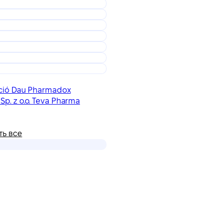
dació Dau Pharmadox
Sp. z o.o. Teva Pharma
ть все