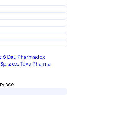
dació Dau Pharmadox
Sp. z o.o. Teva Pharma
ть все