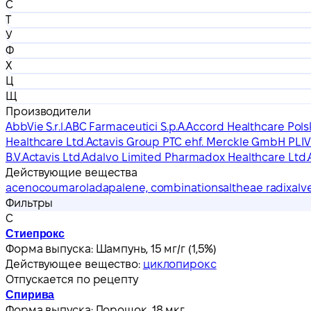
С
Т
У
Ф
Х
Ц
Щ
Производители
AbbVie S.r.l.
ABC Farmaceutici S.p.A.
Accord Healthcare Polsk
Healthcare Ltd.
Actavis Group PTC ehf. Merckle GmbH PLIVA H
B.V.
Actavis Ltd.
Adalvo Limited Pharmadox Healthcare Ltd.
Действующие вещества
acenocoumarol
adapalene, combinations
altheae radix
alv
Фильтры
С
Стиепрокс
Форма выпуска:
Шампунь, 15 мг/г (1,5%)
Действующее вещество:
циклопирокс
Отпускается по рецепту
Спирива
Форма выпуска:
Порошок, 18 мкг