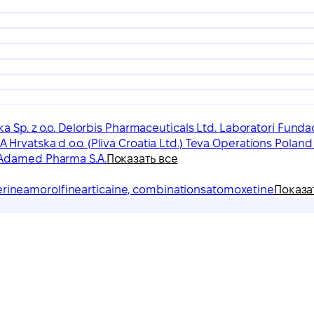
a Sp. z o.o. Delorbis Pharmaceuticals Ltd. Laboratori Fun
rvatska d o.o. (Pliva Croatia Ltd.) Teva Operations Poland 
Adamed Pharma S.A.
Показать все
erine
amorolfine
articaine, combinations
atomoxetine
Показа