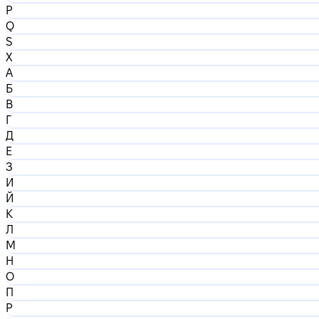
P
Q
S
X
А
Б
В
Г
Д
Е
З
И
Й
К
Л
М
Н
О
П
Р