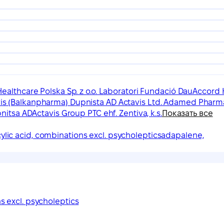
ealthcare Polska Sp. z o.o. Laboratori Fundació Dau
Accord H
is (Balkanpharma) Dupnista AD Actavis Ltd. Adamed Pharm
pnitsa AD
Actavis Group PTC ehf. Zentiva, k.s.
Показать все
cylic acid, combinations excl. psycholeptics
adapalene,
ns excl. psycholeptics