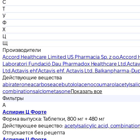
С
Т
У
Ф
Х
Ц
Щ
Производители
Accord Healthcare Limited US Pharmacia Sp. z o.o.
Accord H
Laboratori Fundació Dau Pharmadox Healthcare Ltd.
Actav
Ltd.
Actavis ehf.
Actavis ehf. Actavis Ltd. Balkanpharma-Du
Действующие вещества
abiraterone
acarbose
acebutolol
acenocoumarol
acetylsali
combinations
alclometasone
Показать все
Фильтры
А
Аспирин Ц Форте
Форма выпуска:
Таблетки, 800 мг + 480 мг
Действующее вещество:
acetylsalicylic acid, combinatio
Отпускается без рецепта
Аспирин Ц Форте