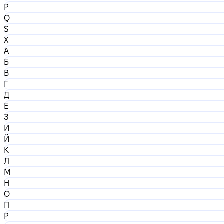
P
Q
S
X
А
Б
В
Г
Д
Е
З
И
Й
К
Л
М
Н
О
П
Р