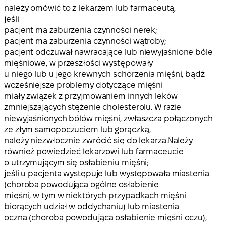
należy omówić to z lekarzem lub farmaceutą,
jeśli
pacjent ma zaburzenia czynności nerek;
pacjent ma zaburzenia czynności wątroby;
pacjent odczuwał nawracające lub niewyjaśnione bóle
mięśniowe, w przeszłości występowały
u niego lub u jego krewnych schorzenia mięśni, bądź
wcześniejsze problemy dotyczące mięśni
miały związek z przyjmowaniem innych leków
zmniejszających stężenie cholesterolu. W razie
niewyjaśnionych bólów mięśni, zwłaszcza połączonych
ze złym samopoczuciem lub gorączką,
należy niezwłocznie zwrócić się do lekarza.Należy
również powiedzieć lekarzowi lub farmaceucie
o utrzymującym się osłabieniu mięśni;
jeśli u pacjenta występuje lub występowała miastenia
(choroba powodująca ogólne osłabienie
mięśni, w tym w niektórych przypadkach mięśni
biorących udział w oddychaniu) lub miastenia
oczna (choroba powodująca osłabienie mięśni oczu),