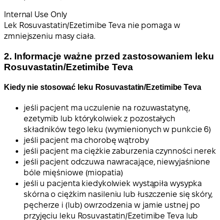
Internal Use Only
Lek Rosuvastatin/Ezetimibe Teva nie pomaga w
zmniejszeniu masy ciała.
2. Informacje ważne przed zastosowaniem leku
Rosuvastatin/Ezetimibe Teva
Kiedy nie stosować leku Rosuvastatin/Ezetimibe Teva
jeśli pacjent ma uczulenie na rozuwastatynę,
ezetymib lub którykolwiek z pozostałych
składników tego leku (wymienionych w punkcie 6)
jeśli pacjent ma chorobę wątroby
jeśli pacjent ma ciężkie zaburzenia czynności nerek
jeśli pacjent odczuwa nawracające, niewyjaśnione
bóle mięśniowe (miopatia)
jeśli u pacjenta kiedykolwiek wystąpiła wysypka
skórna o ciężkim nasileniu lub łuszczenie się skóry,
pęcherze i (lub) owrzodzenia w jamie ustnej po
przyjęciu leku Rosuvastatin/Ezetimibe Teva lub