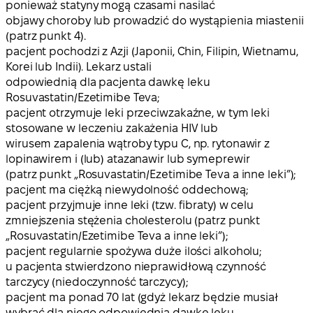
ponieważ statyny mogą czasami nasilać
objawy choroby lub prowadzić do wystąpienia miastenii
(patrz punkt 4).
pacjent pochodzi z Azji (Japonii, Chin, Filipin, Wietnamu,
Korei lub Indii). Lekarz ustali
odpowiednią dla pacjenta dawkę leku
Rosuvastatin/Ezetimibe Teva;
pacjent otrzymuje leki przeciwzakaźne, w tym leki
stosowane w leczeniu zakażenia HIV lub
wirusem zapalenia wątroby typu C, np. rytonawir z
lopinawirem i (lub) atazanawir lub symeprewir
(patrz punkt „Rosuvastatin/Ezetimibe Teva a inne leki”);
pacjent ma ciężką niewydolność oddechową;
pacjent przyjmuje inne leki (tzw. fibraty) w celu
zmniejszenia stężenia cholesterolu (patrz punkt
„Rosuvastatin/Ezetimibe Teva a inne leki”);
pacjent regularnie spożywa duże ilości alkoholu;
u pacjenta stwierdzono nieprawidłową czynność
tarczycy (niedoczynność tarczycy);
pacjent ma ponad 70 lat (gdyż lekarz będzie musiał
wybrać dla niego odpowiednią dawkę leku