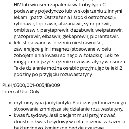
HIV lub wirusem zapalenia wątroby typu C,
podawany pojedynczo lub w skojarzeniu z innymi
lekami (patrz: Ostrzeżenia i środki ostrożności):
rytonawir, lopinawir, atazanawir, symeprewir,
ombitaswir, parytaprewir, dazabuwir, welpataswir,
grazoprewir, elbaswir, glekaprewir, pibrentaswir.
leki stosowane w leczeniu niestrawności,
zawierające glin i magnez (stosowane w celu
zobojętnienia kwasu solnego w żołądku). Leki te
mogą zmniejszyć stężenie rozuwastatyny w osoczu.
Takie działanie można osłabić przyjmując te leki 2
godziny po przyjęciu rozuwastatyny.
PL/H/0500/001-003/IB/009
Internal Use Only
erytromycyna (antybiotyk). Podczas jednoczesnego
stosowania zmniejsza się działanie rozuwastatyny.
kwas fusydowy. Jeśli pacjent musi przyjmować
doustnie kwas fusydowy w celu leczenia zakażenia
bakteryjnego, konieczne będzie czasowe