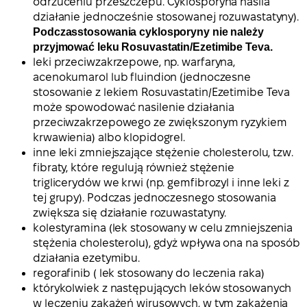
odrzuceniu przeszczepu. Cyklosporyna nasila
działanie jednocześnie stosowanej rozuwastatyny).
Podczasstosowania cyklosporyny nie należy
przyjmować leku Rosuvastatin/Ezetimibe Teva.
leki przeciwzakrzepowe, np. warfaryna,
acenokumarol lub fluindion (jednoczesne
stosowanie z lekiem Rosuvastatin/Ezetimibe Teva
może spowodować nasilenie działania
przeciwzakrzepowego ze zwiększonym ryzykiem
krwawienia) albo klopidogrel.
inne leki zmniejszające stężenie cholesterolu, tzw.
fibraty, które regulują również stężenie
triglicerydów we krwi (np. gemfibrozyl i inne leki z
tej grupy). Podczas jednoczesnego stosowania
zwiększa się działanie rozuwastatyny.
kolestyramina (lek stosowany w celu zmniejszenia
stężenia cholesterolu), gdyż wpływa ona na sposób
działania ezetymibu.
regorafinib ( lek stosowany do leczenia raka)
którykolwiek z następujących leków stosowanych
w leczeniu zakażeń wirusowych, w tym zakażenia