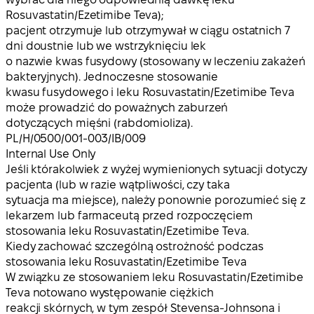
Rosuvastatin/Ezetimibe Teva);
pacjent otrzymuje lub otrzymywał w ciągu ostatnich 7
dni doustnie lub we wstrzyknięciu lek
o nazwie kwas fusydowy (stosowany w leczeniu zakażeń
bakteryjnych). Jednoczesne stosowanie
kwasu fusydowego i leku Rosuvastatin/Ezetimibe Teva
może prowadzić do poważnych zaburzeń
dotyczących mięśni (rabdomioliza).
PL/H/0500/001-003/IB/009
Internal Use Only
Jeśli którakolwiek z wyżej wymienionych sytuacji dotyczy
pacjenta (lub w razie wątpliwości, czy taka
sytuacja ma miejsce), należy ponownie porozumieć się z
lekarzem lub farmaceutą przed rozpoczęciem
stosowania leku Rosuvastatin/Ezetimibe Teva.
Kiedy zachować szczególną ostrożność podczas
stosowania leku Rosuvastatin/Ezetimibe Teva
W związku ze stosowaniem leku Rosuvastatin/Ezetimibe
Teva notowano występowanie ciężkich
reakcji skórnych, w tym zespół Stevensa-Johnsona i