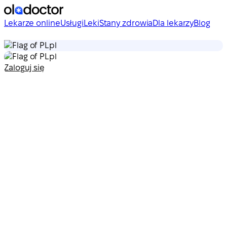
Lekarze online
Usługi
Leki
Stany zdrowia
Dla lekarzy
Blog
pl
pl
Zaloguj się