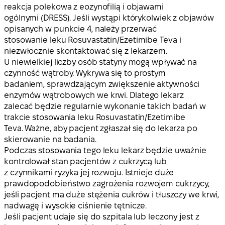
reakcja polekowa z eozynofilią i objawami
ogólnymi (DRESS). Jeśli wystąpi którykolwiek z objawów
opisanych w punkcie 4, należy przerwać
stosowanie leku Rosuvastatin/Ezetimibe Teva i
niezwłocznie skontaktować się z lekarzem.
U niewielkiej liczby osób statyny mogą wpływać na
czynność wątroby. Wykrywa się to prostym
badaniem, sprawdzającym zwiększenie aktywności
enzymów wątrobowych we krwi. Dlatego lekarz
zalecać będzie regularnie wykonanie takich badań w
trakcie stosowania leku Rosuvastatin/Ezetimibe
Teva. Ważne, aby pacjent zgłaszał się do lekarza po
skierowanie na badania.
Podczas stosowania tego leku lekarz będzie uważnie
kontrolował stan pacjentów z cukrzycą lub
z czynnikami ryzyka jej rozwoju. Istnieje duże
prawdopodobieństwo zagrożenia rozwojem cukrzycy,
jeśli pacjent ma duże stężenia cukrów i tłuszczy we krwi,
nadwagę i wysokie ciśnienie tętnicze.
Jeśli pacjent udaje się do szpitala lub leczony jest z