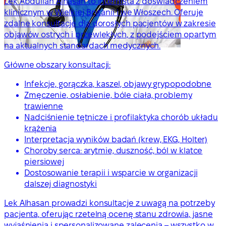
Lek Abdullah Alhasan to internista z doświadczeniem
klinicznym w Wielkiej Brytanii i we Włoszech. Oferuje
zdalne konsultacje dla dorosłych pacjentów w zakresie
objawów ostrych i przewlekłych, z podejściem opartym
na aktualnych standardach medycznych.
Główne obszary konsultacji:
Infekcje, gorączka, kaszel, objawy grypopodobne
Zmęczenie, osłabienie, bóle ciała, problemy
trawienne
Nadciśnienie tętnicze i profilaktyka chorób układu
krążenia
Interpretacja wyników badań (krew, EKG, Holter)
Choroby serca: arytmie, duszność, ból w klatce
piersiowej
Dostosowanie terapii i wsparcie w organizacji
dalszej diagnostyki
Lek Alhasan prowadzi konsultacje z uwagą na potrzeby
pacjenta, oferując rzetelną ocenę stanu zdrowia, jasne
wyjaśnienia i spersonalizowane zalecenia – wszystko w