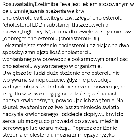
Rosuvastatin/Ezetimibe Teva jest lekiem stosowanym w
celu zmniejszenia stężenia we krwi
cholesterolu całkowitego, tzw. „złego” cholesterolu
(cholesterol LDL) i substancji tłuszczowych o
nazwie „triglicerydy”, a ponadto zwiększa stężenie tzw.
„dobrego” cholesterolu (cholesterol HDL).
Lek zmniejsza stężenie cholesterolu działając na dwa
sposoby: zmniejsza ilość cholesterolu
wchłanianego w przewodzie pokarmowym oraz ilość
cholesterolu wytwarzanego w organizmie.
U większości ludzi duże stężenie cholesterolu nie
wpływa na samopoczucie, gdyż nie powoduje
żadnych objawów. Jednak nieleczone powoduje, że
złogi tłuszczowe mogą gromadzić się w ścianach
naczyń krwionośnych, powodując ich zwężenie. Na
skutek zwężenia możliwe jest zamknięcie światła
naczynia krwionośnego i odcięcie dopływu krwi do
serca lub mózgu, co prowadzi do zawału mięśnia
sercowego lub udaru mózgu. Poprzez obniżenie
stężenia cholesterolu można zmniejszyć ryzyko