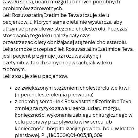
zawału serca, udaru mózgu lub innych podobnych
problemów zdrowotnych.
Lek Rosuvastatin/Ezetimibe Teva stosuje się u
pacjentów, u których sama dieta nie wystarcza, aby
utrzymać prawidłowe stężenie cholesterolu. Podczas
stosowania tego leku należy cały czas
przestrzegać diety obniżającej stężenie cholesterolu.
Lekarz może przepisać lek Rosuvastatin/Ezetimibe Teva,
jeśli pacjent przyjmuje już rozuwastatynę i
ezetymib w takich samych dawkach, jak w leku
złożonym.
Lek stosuje się u pacjentów:
ze zwiększonym stężeniem cholesterolu we krwi
(hipercholesterolemia pierwotna)
z chorobą serca - lek Rosuvastatin/Ezetimibe Teva
zmniejsza ryzyko zawału serca, udaru mózgu,
konieczności wykonania zabiegu chirurgicznego w
celu poprawy przepływu krwi w sercu lub
konieczności hospitalizacji z powodu bólu w klatce
piersiowej. PL/H/0500/001-003/IB/009