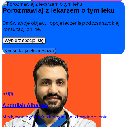
Porozmawiaj z lekarzem o tym leku
Omów swoje objawy i opcje leczenia podczas szybkiej
konsultacji online.
Wybierz specjalistę
Konsultacja ekspresowa
5.0
(1)
Abdullah Alhasan
Medycyna ogólna
Kardiologia
11 lat doświadczenia