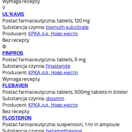
Wymaga recepty
У
UL'KAVIS
Postać farmaceutyczna:
tablets, 120 mg
Substancja czynna:
bismuth subcitrate
Producent:
КРКА, д.д., Ново место
Bez recepty
Ф
FINPROS
Postać farmaceutyczna:
tablets, 5 mg
Substancja czynna:
finasteride
Producent:
КРКА, д.д., Ново место
Wymaga recepty
FLEBAVEN
Postać farmaceutyczna:
tablets, 500mg tablets in blister
Substancja czynna:
diosmin
Producent:
КРКА, д.д., Ново место
Bez recepty
FLOSTERON
Postać farmaceutyczna:
suspension, 1 ml in ampoule
Substancja czynna:
betamethasone