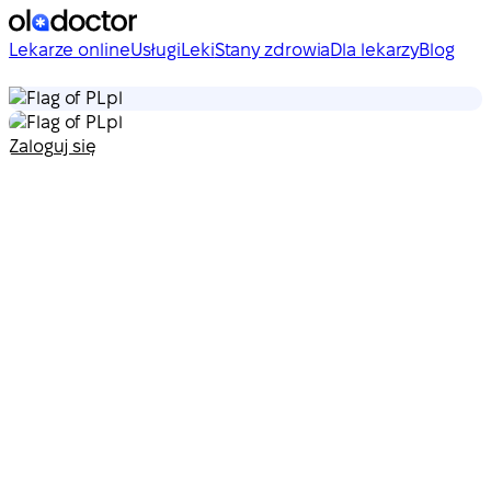
Lekarze online
Usługi
Leki
Stany zdrowia
Dla lekarzy
Blog
pl
pl
Zaloguj się