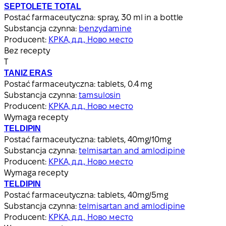
SEPTOLETE TOTAL
Postać farmaceutyczna:
spray, 30 ml in a bottle
Substancja czynna:
benzydamine
Producent:
КРКА, д.д., Ново место
Bez recepty
Т
TANIZ ERAS
Postać farmaceutyczna:
tablets, 0.4 mg
Substancja czynna:
tamsulosin
Producent:
КРКА, д.д., Ново место
Wymaga recepty
TELDIPIN
Postać farmaceutyczna:
tablets, 40mg/10mg
Substancja czynna:
telmisartan and amlodipine
Producent:
КРКА, д.д., Ново место
Wymaga recepty
TELDIPIN
Postać farmaceutyczna:
tablets, 40mg/5mg
Substancja czynna:
telmisartan and amlodipine
Producent:
КРКА, д.д., Ново место