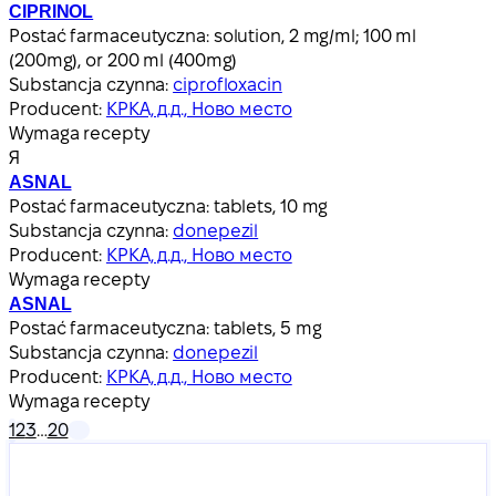
CIPRINOL
Postać farmaceutyczna:
solution, 2 mg/ml; 100 ml
(200mg), or 200 ml (400mg)
Substancja czynna:
ciprofloxacin
Producent:
КРКА, д.д., Ново место
Wymaga recepty
Я
ASNAL
Postać farmaceutyczna:
tablets, 10 mg
Substancja czynna:
donepezil
Producent:
КРКА, д.д., Ново место
Wymaga recepty
ASNAL
Postać farmaceutyczna:
tablets, 5 mg
Substancja czynna:
donepezil
Producent:
КРКА, д.д., Ново место
Wymaga recepty
1
2
3
…
20