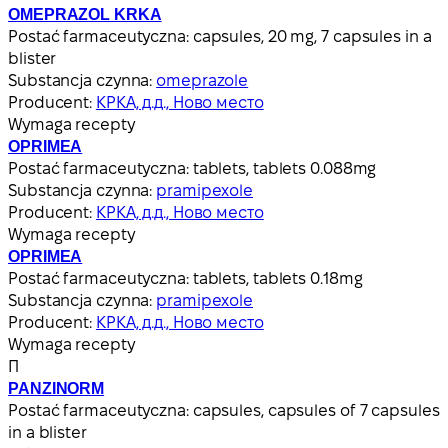
OMEPRAZOL KRKA
Postać farmaceutyczna:
capsules, 20 mg, 7 capsules in a
blister
Substancja czynna:
omeprazole
Producent:
КРКА, д.д., Ново место
Wymaga recepty
OPRIMEA
Postać farmaceutyczna:
tablets, tablets 0.088mg
Substancja czynna:
pramipexole
Producent:
КРКА, д.д., Ново место
Wymaga recepty
OPRIMEA
Postać farmaceutyczna:
tablets, tablets 0.18mg
Substancja czynna:
pramipexole
Producent:
КРКА, д.д., Ново место
Wymaga recepty
П
PANZINORM
Postać farmaceutyczna:
capsules, capsules of 7 capsules
in a blister