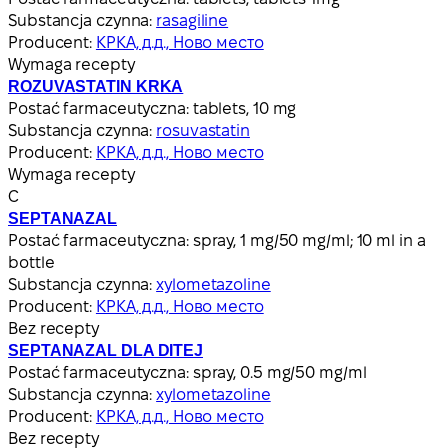
Substancja czynna:
rasagiline
Producent:
КРКА, д.д., Ново место
Wymaga recepty
ROZUVASTATIN KRKA
Postać farmaceutyczna:
tablets, 10 mg
Substancja czynna:
rosuvastatin
Producent:
КРКА, д.д., Ново место
Wymaga recepty
С
SEPTANAZAL
Postać farmaceutyczna:
spray, 1 mg/50 mg/ml; 10 ml in a
bottle
Substancja czynna:
xylometazoline
Producent:
КРКА, д.д., Ново место
Bez recepty
SEPTANAZAL DLA DITEJ
Postać farmaceutyczna:
spray, 0.5 mg/50 mg/ml
Substancja czynna:
xylometazoline
Producent:
КРКА, д.д., Ново место
Bez recepty