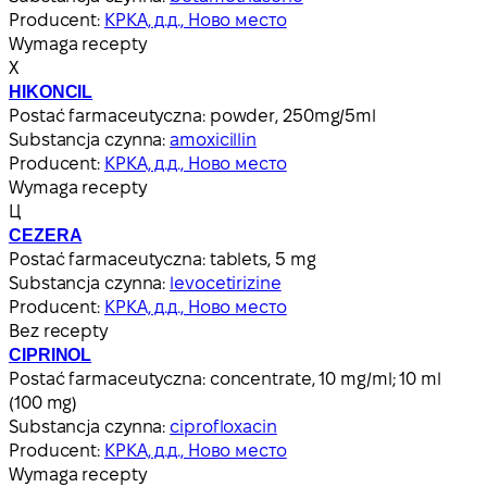
Producent:
КРКА, д.д., Ново место
Wymaga recepty
Х
HIKONCIL
Postać farmaceutyczna:
powder, 250mg/5ml
Substancja czynna:
amoxicillin
Producent:
КРКА, д.д., Ново место
Wymaga recepty
Ц
CEZERA
Postać farmaceutyczna:
tablets, 5 mg
Substancja czynna:
levocetirizine
Producent:
КРКА, д.д., Ново место
Bez recepty
CIPRINOL
Postać farmaceutyczna:
concentrate, 10 mg/ml; 10 ml
(100 mg)
Substancja czynna:
ciprofloxacin
Producent:
КРКА, д.д., Ново место
Wymaga recepty