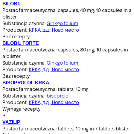
BILOBIL
Postać farmaceutyczna:
capsules, 40 mg; 10 capsules in a
blister
Substancja czynna:
Ginkgo folium
Producent:
КРКА, д.д., Ново место
Bez recepty
BILOBIL FORTE
Postać farmaceutyczna:
capsules, 80 mg, 10 capsules in
a blister
Substancja czynna:
Ginkgo folium
Producent:
КРКА, д.д., Ново место
Bez recepty
BISOPROLOL KRKA
Postać farmaceutyczna:
tablets, 10 mg
Substancja czynna:
bisoprolol
Producent:
КРКА, д.д., Ново место
Wymaga recepty
В
VAZILIP
Postać farmaceutyczna:
tablets, 10 mg in 7 tablets blister