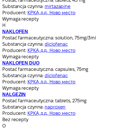
Postać farmaceutyczna:
tablets, 45 mg
Substancja czynna:
mirtazapine
Producent:
КРКА, д.д., Ново место
Wymaga recepty
Н
NAKLOFEN
Postać farmaceutyczna:
solution, 75mg/3ml
Substancja czynna:
diclofenac
Producent:
КРКА, д.д., Ново место
Wymaga recepty
NAKLOFEN DUO
Postać farmaceutyczna:
capsules, 75mg
Substancja czynna:
diclofenac
Producent:
КРКА, д.д., Ново место
Wymaga recepty
NALGEZIN
Postać farmaceutyczna:
tablets, 275mg
Substancja czynna:
naproxen
Producent:
КРКА, д.д., Ново место
Bez recepty
О