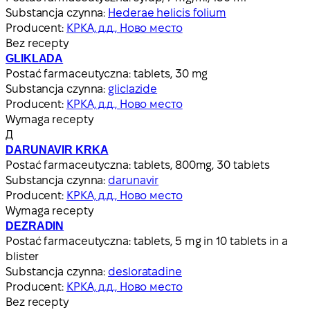
Substancja czynna:
Hederae helicis folium
Producent:
КРКА, д.д., Ново место
Bez recepty
GLIKLADA
Postać farmaceutyczna:
tablets, 30 mg
Substancja czynna:
gliclazide
Producent:
КРКА, д.д., Ново место
Wymaga recepty
Д
DARUNAVIR KRKA
Postać farmaceutyczna:
tablets, 800mg, 30 tablets
Substancja czynna:
darunavir
Producent:
КРКА, д.д., Ново место
Wymaga recepty
DEZRADIN
Postać farmaceutyczna:
tablets, 5 mg in 10 tablets in a
blister
Substancja czynna:
desloratadine
Producent:
КРКА, д.д., Ново место
Bez recepty