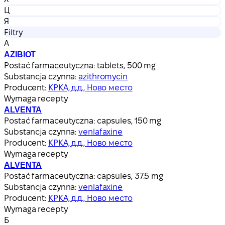
Ц
Я
Filtry
А
AZIBIOT
Postać farmaceutyczna:
tablets, 500 mg
Substancja czynna:
azithromycin
Producent:
КРКА, д.д., Ново место
Wymaga recepty
ALVENTA
Postać farmaceutyczna:
capsules, 150 mg
Substancja czynna:
venlafaxine
Producent:
КРКА, д.д., Ново место
Wymaga recepty
ALVENTA
Postać farmaceutyczna:
capsules, 37.5 mg
Substancja czynna:
venlafaxine
Producent:
КРКА, д.д., Ново место
Wymaga recepty
Б