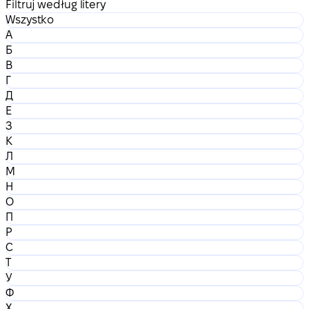
Filtruj według litery
Wszystko
А
Б
В
Г
Д
Е
З
К
Л
М
Н
О
П
Р
С
Т
У
Ф
Х