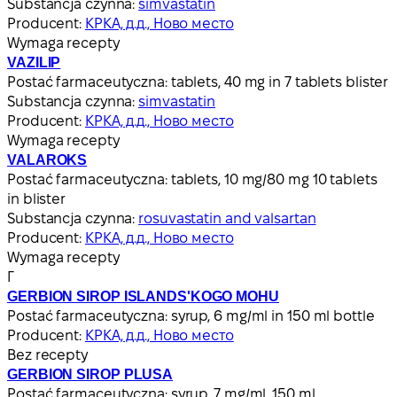
Substancja czynna:
simvastatin
Producent:
КРКА, д.д., Ново место
Wymaga recepty
VAZILIP
Postać farmaceutyczna:
tablets, 40 mg in 7 tablets blister
Substancja czynna:
simvastatin
Producent:
КРКА, д.д., Ново место
Wymaga recepty
VALAROKS
Postać farmaceutyczna:
tablets, 10 mg/80 mg 10 tablets
in blister
Substancja czynna:
rosuvastatin and valsartan
Producent:
КРКА, д.д., Ново место
Wymaga recepty
Г
GERBION SIROP ISLANDS'KOGO MOHU
Postać farmaceutyczna:
syrup, 6 mg/ml in 150 ml bottle
Producent:
КРКА, д.д., Ново место
Bez recepty
GERBION SIROP PLUSA
Postać farmaceutyczna:
syrup, 7 mg/ml, 150 ml