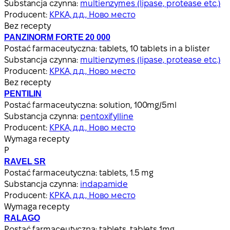
Substancja czynna:
multienzymes (lipase, protease etc.)
Producent:
КРКА, д.д., Ново место
Bez recepty
PANZINORM FORTE 20 000
Postać farmaceutyczna:
tablets, 10 tablets in a blister
Substancja czynna:
multienzymes (lipase, protease etc.)
Producent:
КРКА, д.д., Ново место
Bez recepty
PENTILIN
Postać farmaceutyczna:
solution, 100mg/5ml
Substancja czynna:
pentoxifylline
Producent:
КРКА, д.д., Ново место
Wymaga recepty
Р
RAVEL SR
Postać farmaceutyczna:
tablets, 1.5 mg
Substancja czynna:
indapamide
Producent:
КРКА, д.д., Ново место
Wymaga recepty
RALAGO
Postać farmaceutyczna:
tablets, tablets 1mg