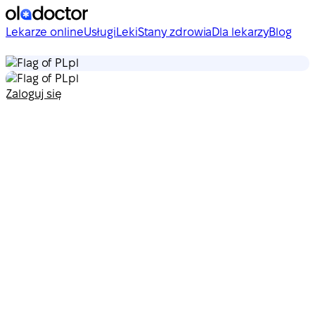
Lekarze online
Usługi
Leki
Stany zdrowia
Dla lekarzy
Blog
pl
pl
Zaloguj się