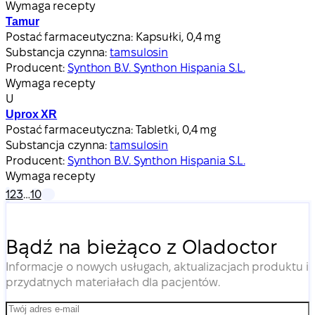
Wymaga recepty
Tamur
Postać farmaceutyczna:
Kapsułki, 0,4 mg
Substancja czynna:
tamsulosin
Producent:
Synthon B.V. Synthon Hispania S.L.
Wymaga recepty
U
Uprox XR
Postać farmaceutyczna:
Tabletki, 0,4 mg
Substancja czynna:
tamsulosin
Producent:
Synthon B.V. Synthon Hispania S.L.
Wymaga recepty
1
2
3
…
10
Bądź na bieżąco z Oladoctor
Informacje o nowych usługach, aktualizacjach produktu i
przydatnych materiałach dla pacjentów.