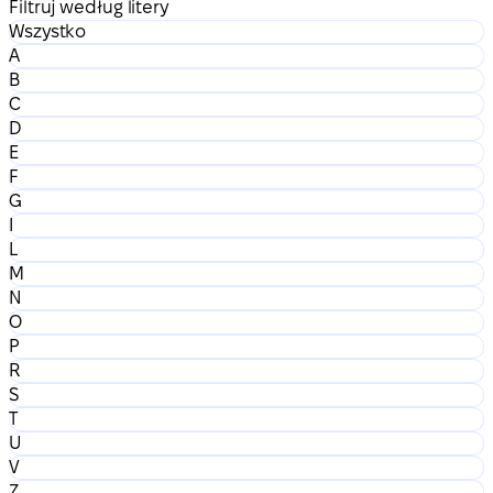
Filtruj według litery
Wszystko
A
B
C
D
E
F
G
I
L
M
N
O
P
R
S
T
U
V
Z