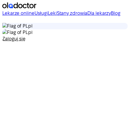
Lekarze online
Usługi
Leki
Stany zdrowia
Dla lekarzy
Blog
pl
pl
Zaloguj się