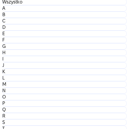
Wszystko
A
B
C
D
E
F
G
H
I
J
K
L
M
N
O
P
Q
R
S
T