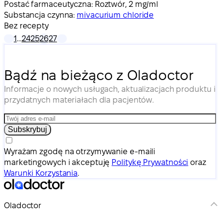
Postać farmaceutyczna:
Roztwór, 2 mg/ml
Substancja czynna:
mivacurium chloride
Bez recepty
1
…
24
25
26
27
Bądź na bieżąco z Oladoctor
Informacje o nowych usługach, aktualizacjach produktu i
przydatnych materiałach dla pacjentów.
Subskrybuj
Wyrażam zgodę na otrzymywanie e-maili
marketingowych i akceptuję
Politykę Prywatności
oraz
Warunki Korzystania
.
Oladoctor