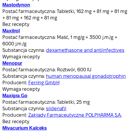
Mastodynon
Postać farmaceutyczna:
Tabletki, 162 mg + 81 mg + 81 mg
+ 81 mg + 162 mg + 81 mg
Bez recepty
Maxitrol
Postać farmaceutyczna:
Maść, 1 mg/g + 3500 j.m./g +
6000 j.m./g
Substancja czynna:
dexamethasone and antiinfectives
Wymaga recepty
Menopur
Postać farmaceutyczna:
Roztwór, 600 IU
Substancja czynna:
human menopausal gonadotrophin
Producent:
Ferring GmbH
Wymaga recepty
Maxigra Go
Postać farmaceutyczna:
Tabletki, 25 mg
Substancja czynna:
sildenafil
Producent:
Zakłady Farmaceutyczne POLPHARMA S.A.
Bez recepty
Mivacurium Kalceks