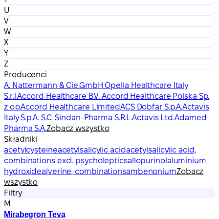
U
V
W
X
Y
Z
Producenci
A. Nattermann & Cie.GmbH Opella Healthcare Italy
S.r.l.
Accord Healthcare B.V. Accord Healthcare Polska Sp.
z o.o.
Accord Healthcare Limited
ACS Dobfar S.p.A.
Actavis
Italy S.p.A. S.C. Sindan-Pharma S.R.L.
Actavis Ltd.
Adamed
Pharma S.A.
Zobacz wszystko
Składniki
acetylcysteine
acetylsalicylic acid
acetylsalicylic acid,
combinations excl. psycholeptics
allopurinol
aluminium
hydroxide
alverine, combinations
ambenonium
Zobacz
wszystko
Filtry
M
Mirabegron Teva