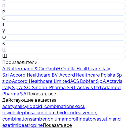
П
Р
С
Т
У
Ф
Х
Ц
Щ
Производители
A. Nattermann & Cie.GmbH Opella Healthcare Italy
S.r.l.
Accord Healthcare B.V. Accord Healthcare Polska Sp.
z o.o.
Accord Healthcare Limited
ACS Dobfar S.p.A.
Actavis
Italy S.p.A. S.C. Sindan-Pharma S.R.L.
Actavis Ltd.
Adamed
Pharma S.A.
Показать все
Действующие вещества
acetylsalicylic acid, combinations excl.
psycholeptics
aluminium hydroxide
alverine,
combinations
ambenonium
amorolfine
atorvastatin and
ezetimibe
atropine
Показать все