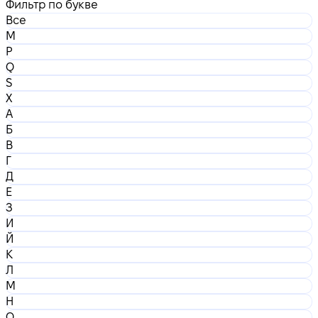
Фильтр по букве
Все
M
P
Q
S
X
А
Б
В
Г
Д
Е
З
И
Й
К
Л
М
Н
О