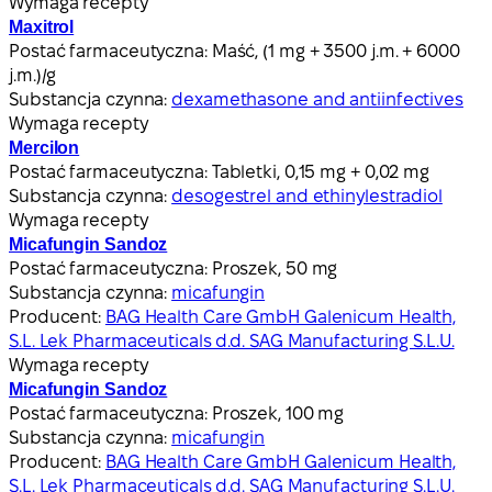
Wymaga recepty
Maxitrol
Postać farmaceutyczna:
Maść, (1 mg + 3500 j.m. + 6000
j.m.)/g
Substancja czynna:
dexamethasone and antiinfectives
Wymaga recepty
Mercilon
Postać farmaceutyczna:
Tabletki, 0,15 mg + 0,02 mg
Substancja czynna:
desogestrel and ethinylestradiol
Wymaga recepty
Micafungin Sandoz
Postać farmaceutyczna:
Proszek, 50 mg
Substancja czynna:
micafungin
Producent:
BAG Health Care GmbH Galenicum Health,
S.L. Lek Pharmaceuticals d.d. SAG Manufacturing S.L.U.
Wymaga recepty
Micafungin Sandoz
Postać farmaceutyczna:
Proszek, 100 mg
Substancja czynna:
micafungin
Producent:
BAG Health Care GmbH Galenicum Health,
S.L. Lek Pharmaceuticals d.d. SAG Manufacturing S.L.U.