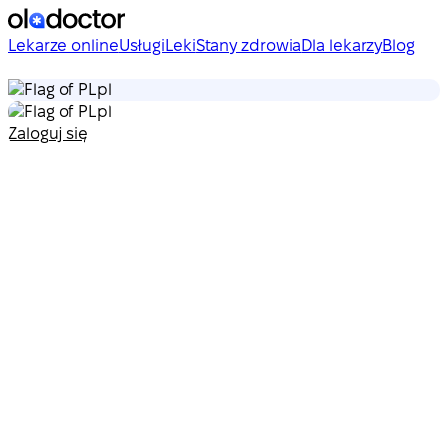
Lekarze online
Usługi
Leki
Stany zdrowia
Dla lekarzy
Blog
pl
pl
Zaloguj się