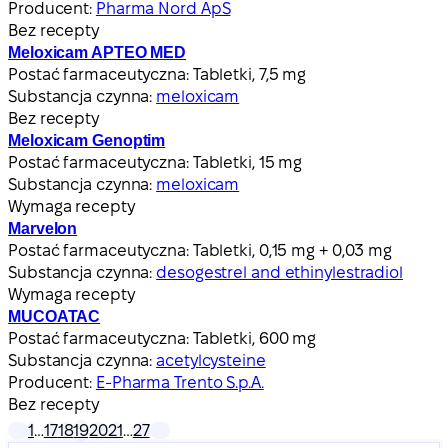
Producent:
Pharma Nord ApS
Bez recepty
Meloxicam APTEO MED
Postać farmaceutyczna:
Tabletki, 7,5 mg
Substancja czynna:
meloxicam
Bez recepty
Meloxicam Genoptim
Postać farmaceutyczna:
Tabletki, 15 mg
Substancja czynna:
meloxicam
Wymaga recepty
Marvelon
Postać farmaceutyczna:
Tabletki, 0,15 mg + 0,03 mg
Substancja czynna:
desogestrel and ethinylestradiol
Wymaga recepty
MUCOATAC
Postać farmaceutyczna:
Tabletki, 600 mg
Substancja czynna:
acetylcysteine
Producent:
E-Pharma Trento S.p.A.
Bez recepty
1
…
17
18
19
20
21
…
27