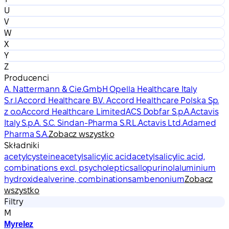
U
V
W
X
Y
Z
Producenci
A. Nattermann & Cie.GmbH Opella Healthcare Italy
S.r.l.
Accord Healthcare B.V. Accord Healthcare Polska Sp.
z o.o.
Accord Healthcare Limited
ACS Dobfar S.p.A.
Actavis
Italy S.p.A. S.C. Sindan-Pharma S.R.L.
Actavis Ltd.
Adamed
Pharma S.A.
Zobacz wszystko
Składniki
acetylcysteine
acetylsalicylic acid
acetylsalicylic acid,
combinations excl. psycholeptics
allopurinol
aluminium
hydroxide
alverine, combinations
ambenonium
Zobacz
wszystko
Filtry
M
Myrelez