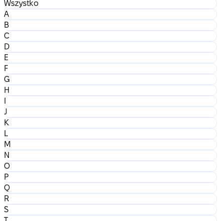
Wszystko
A
B
C
D
E
F
G
H
I
J
K
L
M
N
O
P
Q
R
S
T