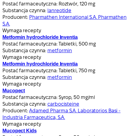
Postać farmaceutyczna:
Roztwór, 120 mg
Substancja czynna:
lanreotide
Producent:
Pharmathen International S.A. Pharmathen
S.A.
Wymaga recepty
Metformin hydrochloride Inventia
Postać farmaceutyczna:
Tabletki, 500 mg
Substancja czynna:
metformin
Wymaga recepty
Metformin hydrochloride Inventia
Postać farmaceutyczna:
Tabletki, 750 mg
Substancja czynna:
metformin
Wymaga recepty
Mucopect
Postać farmaceutyczna:
Syrop, 50 mg/ml
Substancja czynna:
carbocisteine
Producent:
Adamed Pharma S.A. Laboratorios Basi -
Industria Farmaceutica, S.A.
Wymaga recepty
Mucopect Kids